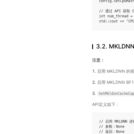
config
.
SetCpuMat
// 通过 API 获取 
int
num_thread
=
std
::
cout
<<
"CP
3.2.
MKLDN
注意：
启用 MKLDNN 
启用 MKLDNN BF
SetMkldnnCacheCa
API定义如下：
// 启用 MKLDNN
// 参数：None
// 返回：None