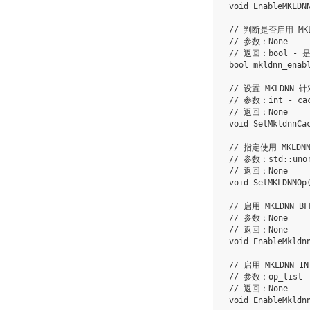
void
EnableMKLDN
// 判断是否启用 MKL
// 参数：None
// 返回：bool - 
bool
mkldnn_enab
// 设置 MKLDNN 
// 参数：int - c
// 返回：None
void
SetMkldnnCa
// 指定使用 MKLDN
// 参数：std::uno
// 返回：None
void
SetMKLDNNOp
// 启用 MKLDNN BF
// 参数：None
// 返回：None
void
EnableMkldn
// 启用 MKLDNN IN
// 参数：op_list 
// 返回：None
void
EnableMkldn