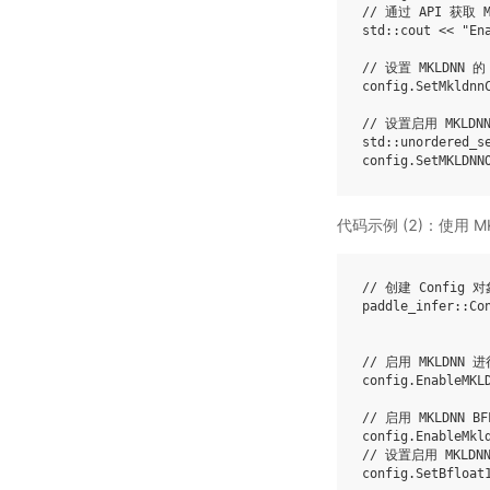
// 通过 API 获取 M
std
::
cout
<<
"En
// 设置 MKLDNN 
config
.
SetMkldnn
// 设置启用 MKLD
std
::
unordered_s
config
.
SetMKLDNN
代码示例 (2)：使用 M
// 创建 Config 对
paddle_infer
::
Co
// 启用 MKLDNN 
config
.
EnableMKL
// 启用 MKLDNN B
config
.
EnableMkl
// 设置启用 MKLDNN
config
.
SetBfloat