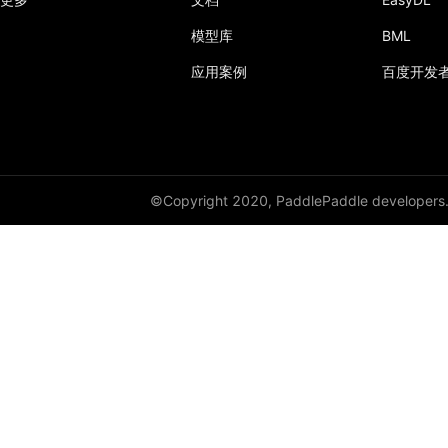
模型库
BML
应用案例
百度开发
©Copyright 2020, PaddlePaddle developers
v3.0
master
v2.6
v2.5
v2.4
v2.3
v2.2
v2.1
v2.0
v1.8