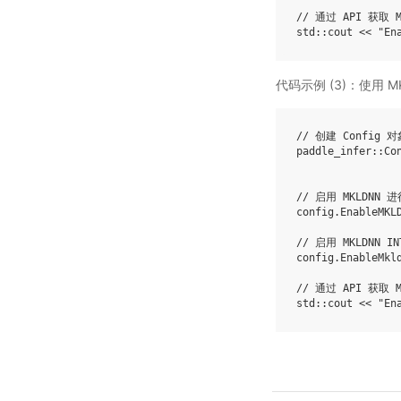
// 通过 API 获取 M
std
::
cout
<<
"En
代码示例 (3)：使用 M
// 创建 Config 对
paddle_infer
::
Co
// 启用 MKLDNN 
config
.
EnableMKL
// 启用 MKLDNN 
config
.
EnableMkl
// 通过 API 获取 M
std
::
cout
<<
"En