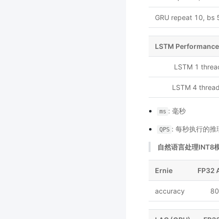
GRU repeat 10, bs 
LSTM Performance
LSTM 1 threa
LSTM 4 threa
: 毫秒
ms
: 每秒执行的
QPS
自然语言处理INT8模型 
Ernie
FP32 
accuracy
80