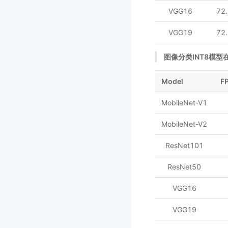
VGG16
72
VGG19
72
图像分类INT8模型在 In
Model
F
MobileNet-V1
MobileNet-V2
ResNet101
ResNet50
VGG16
VGG19