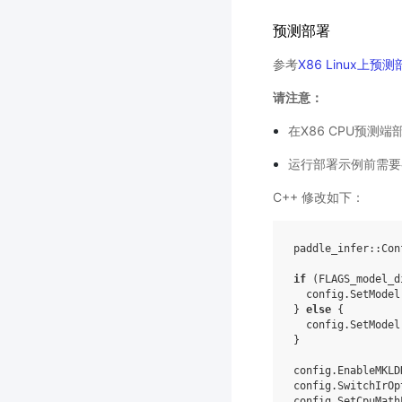
预测部署
参考
X86 Linux上预
请注意：
在X86 CPU预测端
运行部署示例前需要
C++ 修改如下：
paddle_infer
::
Con
if
(
FLAGS_model_d
config
.
SetModel
}
else
{
config
.
SetModel
}
config
.
EnableMKLD
config
.
SwitchIrOp
config
.
SetCpuMath