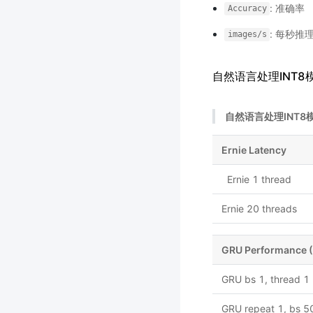
: 准确率
Accuracy
: 每秒推
images/s
自然语言处理INT8模型 
自然语言处理INT8模型 
Ernie Latency
Ernie 1 thread
Ernie 20 threads
GRU Performance 
GRU bs 1, thread 1
GRU repeat 1, bs 50