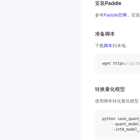
安装Paddle
参考
Paddle官网
，安装
准备脚本
下载
脚本
到本地.
wget
https
:
//
gith
转换量化模型
使用脚本转化量化模型
python
save_quant
--
quant_model
--
int8_model_