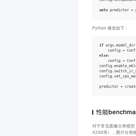
auto
predictor
=
Python 修改如下：
if
args
.
model_dir
config
=
Conf
else
:
config
=
Conf
config
.
enable_mkl
config
.
switch_ir_
config
.
set_cpu_ma
predictor
=
creat
性能benchma
对于常见图像分类模型，在Ca
X2XX等），图片分类模