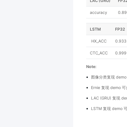
LAC (GRU)
FP3
accuracy
0.8
LSTM
FP32
HX_ACC
0.933
CTC_ACC
0.999
Note:
图像分类复现 dem
Ernie 复现 demo
LAC (GRU) 复现 
LSTM 复现 demo