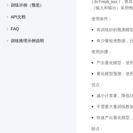
(
)，将
0<T<mab_max
训练示例（预览）
（输入和输出）采用饱
API文档
使用条件：
FAQ
有训练好的预测模
有少量校准数据，比如
训练推理示例说明
使用步骤：
产出量化模型：使用 
量化模型预测：使用 P
优点：
减小计算量、降低
不需要大量训练数
快速产出量化模型
缺点：