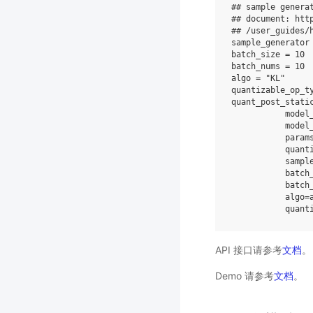
## sample genera
## document: htt
## /user_guides/
sample_generator
batch_size
=
10
batch_nums
=
10
algo
=
"KL"
quantizable_op_t
quant_post_stati
model
model
param
quant
sampl
batch
batch
algo
=
quant
API 接口请参考
文档
。
Demo 请参考
文档
。