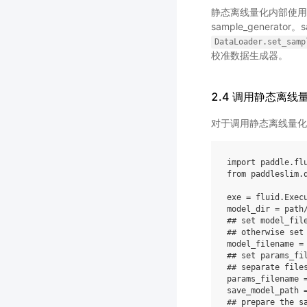
静态离线量化内部使用
sample_generator。
DataLoader.set_samp
校准数据生成器。
2.4 调用静态离线
对于调用静态离线量化
import
paddle.fl
from
paddleslim.
exe
=
fluid
.
Exec
model_dir
=
path
## set model_fil
## otherwise set
model_filename
=
## set params_fi
## separate file
params_filename
save_model_path
## prepare the s