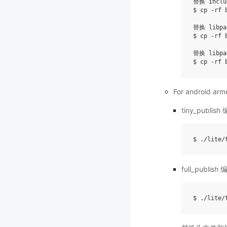
替换 inclu
$ cp -rf 
替换 libpad
$ cp -rf 
替换 libpad
For android arm
tiny_publish
$ ./lite/
full_publish
$ ./lite/