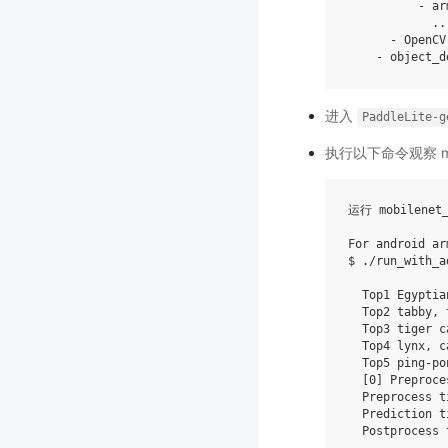
          - arm
            ...
      - OpenCV
    - object_d
进入
PaddleLite-g
执行以下命令观察 mob
运行 mobilenet_
For android ar
$ ./run_with_a
  Top1 Egyptia
  Top2 tabby, 
  Top3 tiger c
  Top4 lynx, c
  Top5 ping-po
[
0
]
 Preproce
  Preprocess t
  Prediction t
  Postprocess 