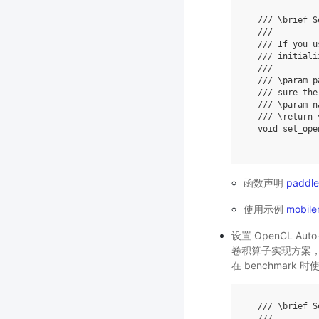
/// \brief S
///
/// If you u
/// initiali
///
/// \param p
/// sure the
/// \param n
/// \return 
void
set_ope
函数声明
paddle
使用示例
mobilen
设置 OpenCL Aut
卷积算子实现方案
在 benchmark 
/// \brief S
///