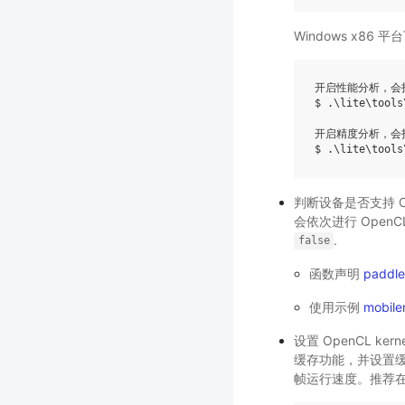
Windows x86 平
开启性能分析，会打
$ .
\l
ite
\t
ools
开启精度分析，会打
$ .
\l
ite
\t
ools
判断设备是否支持 O
会依次进行 Ope
.
false
函数声明
paddle
使用示例
mobilen
设置 OpenCL ke
缓存功能，并设置缓存
帧运行速度。推荐