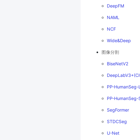
DeepFM
NAML
NCF
Wide&Deep
图像分割
BiseNetV2
DeepLabV3+(Ci
PP-HumanSeg-L
PP-HumanSeg-S
SegFormer
STDCSeg
U-Net