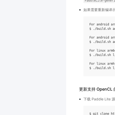
PaddleLite-gener
如果需要重新编译
For android ar
$ ./build.sh a
For android ar
$ ./build.sh a
For linux arm64
$ ./build.sh l
For linux armhf
更新支持 OpenCL 的 
下载 Paddle Lite 
$ git clone ht