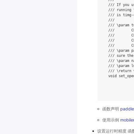
/// If you u
/// running 
/// is timg-
///
/// \param t
///        C
///        C
///        C
///        C
/// \param p
/// sure the
/// \param n
/// \param l
/// \return 
void
set_ope
函数声明
paddle
使用示例
mobilen
设置运行时精度 函