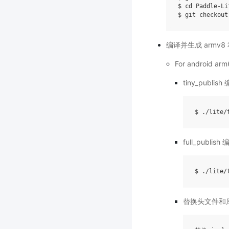
$ 
cd
 Paddle-Lit
编译并生成 armv8 
For android ar
tiny_publish
$ ./lite/
full_publish
$ ./lite/
替换头文件和