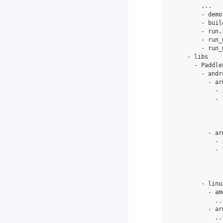
        ...

        - demo
        - buil
        - run.
        - run_
        - run_
    - libs

      - PaddleL
        - andro
          - ar
            - 
            - 
              
              
              
          - ar
            - 
            - 
              
              
              
        - linux
          - amd
            ...
          - arm
            ...