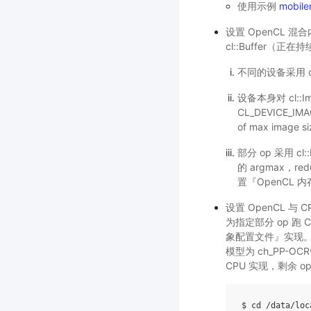
使用示例
mobilen
设置 OpenCL 混
cl::Buffer
不同的设备采用 cl:
设备本身对 cl::Im
CL_DEVICE_I
of max image s
部分 op 采用 cl:
的 argmax，
置『OpenCL 内
设置 OpenCL 与 
为指定部分 op 跑
象配置文件』实现。 如
模型为 ch_PP-OCRv
CPU 实现，剩余 op
$ 
cd
 /data/loc