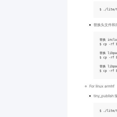
$ ./lite/
替换头文件和
替换 inclu
$ cp -rf 
替换 libpad
$ cp -rf 
替换 libpad
For linux armhf
tiny_publish
$ ./lite/