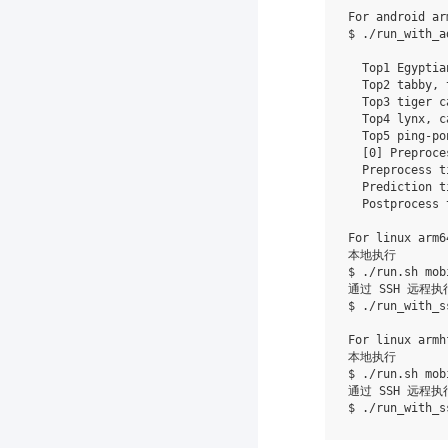
For android ar
$ ./run_with_a
  Top1 Egyptia
  Top2 tabby, 
  Top3 tiger c
  Top4 lynx, c
  Top5 ping-po
[
0
]
 Preproce
  Preprocess t
  Prediction t
  Postprocess 
For linux arm64
本地执行

$ ./run.sh mob
通过 SSH 远程执行
$ ./run_with_s
For linux armhf
本地执行

$ ./run.sh mob
通过 SSH 远程执行
$ ./run_with_s