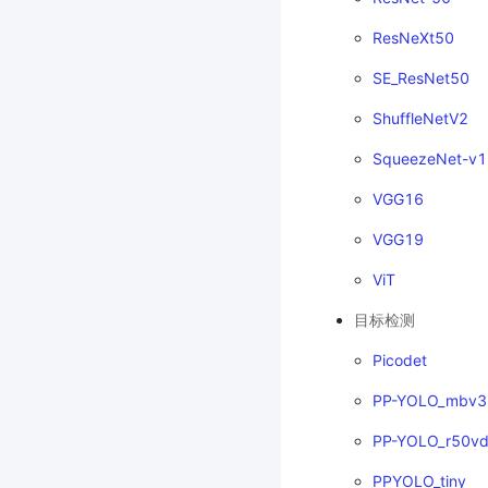
ResNeXt50
SE_ResNet50
ShuffleNetV2
SqueezeNet-v1
VGG16
VGG19
ViT
目标检测
Picodet
PP-YOLO_mbv3
PP-YOLO_r50vd
PPYOLO_tiny