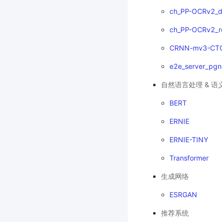
ch_PP-OCRv2_d
ch_PP-OCRv2_r
CRNN-mv3-CT
e2e_server_pgn
自然语言处理 & 语
BERT
ERNIE
ERNIE-TINY
Transformer
生成网络
ESRGAN
推荐系统