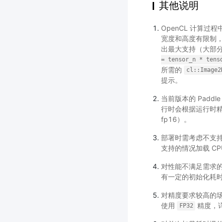
其他说明
OpenCL 计算过
宽度和高度有限制，模
出最大支持（大部
=
tensor_n
*
tens
所需的
cl::Image2
提示。
当前版本的 Paddl
行时会根据运行时精
fp16）。
部署时需考虑不支持 
支持的情况加载 CP
对性能不满足需求的
有一定的初始化耗
对精度要求较高的场
使用
精度，
FP32