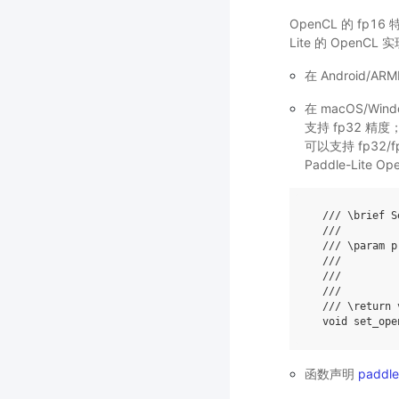
OpenCL 的 fp
Lite 的 Open
在 Android/
在 macOS/Wi
支持 fp32 精度
可以支持 fp32
Paddle-Lit
/// \brief S
///
/// \param p
///         
///         
///         
/// \return 
void
set_ope
函数声明
paddle