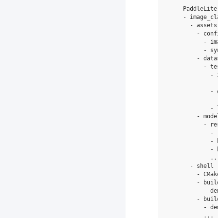
  - PaddleLite
    - image_cl
      - assets

        - confi
          - im
          - sy
        - datas
          - 
te
            - i
              
            - 
              
            - 
        - model
          - re
            - 
            - 
            - 
            ...
      - shell

        - CMak
        - buil
          - de
        - buil
          - de
          ...
