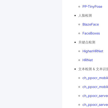
PP-TinyPose
人脸检测
BlazeFace
FaceBoxes
关键点检测
HigherHRNet
HRNet
文本检测 & 文本识
ch_ppocr_mobil
ch_ppocr_mobil
ch_ppocr_serve
ch_ppocr_serve