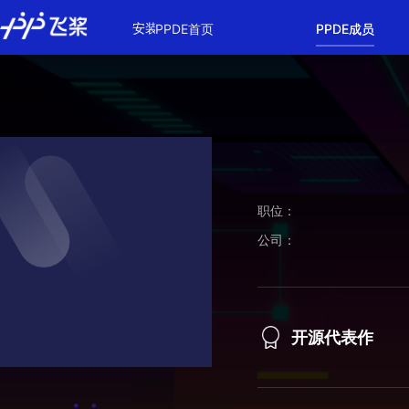
\u200E
安装
教程
文档
模型库
产品全景
PPDE首页
PPDE成员
职位：
公司：
开源代表作