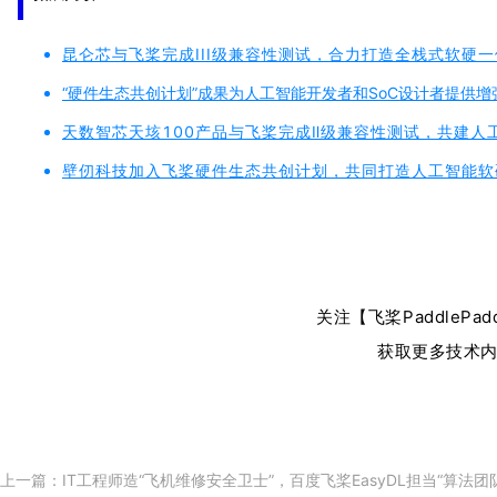
昆仑芯与飞桨完成III级兼容性测试，合力打造全栈式软硬一
“硬件生态共创计划”成果为人工智能开发者和SoC设计者提供增
天数智芯天垓100产品与飞桨完成Ⅱ级兼容性测试，共建人
壁仞科技加入飞桨硬件生态共创计划，共同打造人工智能软
关注【飞桨PaddlePa
获取更多技术内
上一篇：
IT工程师造“飞机维修安全卫士”，百度飞桨EasyDL担当“算法团