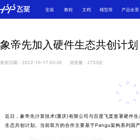
\u200E
安装
教程
文档
模型库
产品全景
象帝先加入硬件生态共创计划
发布日期：
2022-10-17 03:35
浏览量：
2733
次
近日，象帝先计算技术(重庆)有限公司与百度飞桨签署硬件
生态共创计划。当前双方的合作主要基于Pangu架构系列国