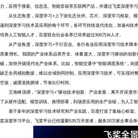
力，应用于搜索、信息流、智能音箱等互联网产品，并通过飞桨深度学习
从生态角度，深度学习
+
上下游生态伙伴。芯片、深度学习框架、模
递到深度学习技术及应用的每个环节，各环节持续迭代优化，加速
AI
技
培养人工智能人才，百度联合社会各界已培养超过
300
万
AI
人才。
从产业角度，深度学习
+
千行百业。各行各业应用深度学习技术降本
质量增长。我国的产业体系品类齐全、体量庞大，深度学习驱动的创新
破，加快升级现代化产业体系。
比如，智能交通中
“
智能调度系统
”
，则
缺乏全局感知数据，难以全域协同控制。应用深度学习技术，可实现对
空放，减缓道路拥堵，节省出行时间。
王海峰强调，“深度学习
+
”驱动技术创新、产业发展，离不开深度
了从硬件适配、模型训练、推理部署，到场景应用的全产业链，为人工智
基于多年的深度学习技术研究和产业实践，百度打造了集核心框架
桨深度学习平台。飞桨平台已经凝聚
535
万开发者，服务
20
万家企事业单