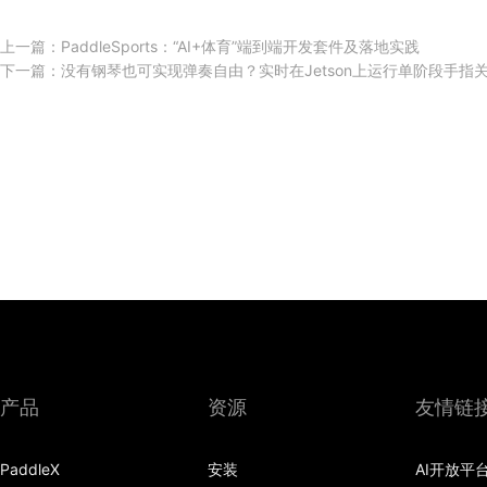
上一篇：
PaddleSports：“AI+体育”端到端开发套件及落地实践
下一篇：
没有钢琴也可实现弹奏自由？实时在Jetson上运行单阶段手指
产品
资源
友情链
PaddleX
安装
AI开放平