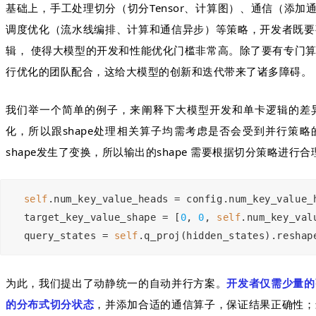
基础上，手工处理切分（切分Tensor、计算图）、通信（添加通
调度优化（流水线编排、计算和通信异步）等策略，开发者既要
辑， 使得大模型的开发和性能优化门槛非常高。除了要有专门
行优化的团队配合，这给大模型的创新和迭代带来了诸多障碍。
我们举一个简单的例子，来阐释下大模型开发和单卡逻辑的差异，由
化，所以跟shape处理相关算子均需考虑是否会受到并行策略的
shape发生了变换，所以输出的shape 需要根据切分策略进行
self
.num_key_value_heads = config.num_key_value_
target_key_value_shape = [
0
, 
0
, 
self
.num_key_val
query_states = 
self
.q_proj(hidden_states).reshap
为此，我们提出了动静统一的自动并行方案。
开发者仅需少量的
的分布式切分状态
，并添加合适的通信算子，保证结果正确性；