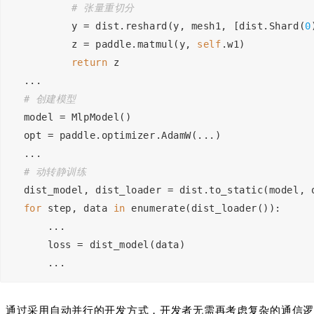
# 张量重切分
        y = dist.reshard(y, mesh1, [dist.Shard(
0
        z = paddle.matmul(y, 
self
.w1)
return
 z
...
# 创建模型
model = MlpModel()
opt = paddle.optimizer.AdamW(...)
...
# 动转静训练
dist_model, dist_loader = dist.to_static(model, 
for
 step, data 
in
 enumerate(dist_loader()):
    ...
    loss = dist_model(data)
    ...
通过采用自动并行的开发方式，开发者无需再考虑复杂的通信逻辑