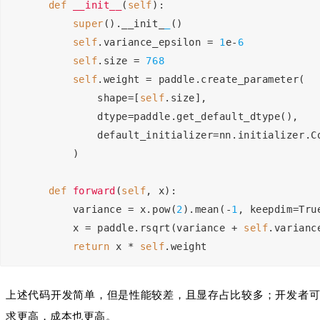
def
__init__
(
self
)
:
super
().__init_
_
()
self
.variance_epsilon = 
1
e-
6
self
.size = 
768
self
.weight = paddle.create_parameter(
            shape=[
self
.size],
            dtype=paddle.get_default_dtype(),
            default_initializer=nn.initializer.C
        )
def
forward
(
self
, x)
:
        variance = x.pow(
2
).mean(-
1
, keepdim=Tru
        x = paddle.rsqrt(variance + 
self
.varianc
return
 x * 
self
.weight
上述代码开发简单，但是性能较差，且显存占比较多；开发者可以进
求更高，成本也更高。