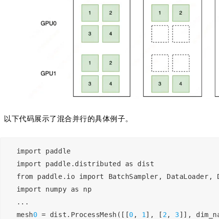
以下代码展示了混合并行的具体例子。
import paddle
import paddle.distributed as dist
from paddle.io import BatchSampler, DataLoader, 
import numpy as np
...
mesh
0
 = dist.ProcessMesh([[
0
, 
1
], [
2
, 
3
]], dim_n