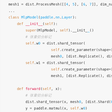
mesh1 = dist.ProcessMesh([[
4
, 
5
], [
6
, 
7
]], dim_n
...
class
MlpModel
(
paddle
.
nn
.
Layer
):
def
__init__
(
self
)
:
super
(MlpModel, 
self
).__init_
_
()
# 张量切分标记
self
.w
0
 = dist.shard_tensor(
self
.create_parameter(shape=
                    mesh
0
, [dist.Replicate(), di
self
.w1 = dist.shard_tensor(
self
.create_parameter(shape=
                    mesh1, [dist.Replicate(), di
def
forward
(
self
, x)
:
# 张量切分标记
        dist.shard_tensor(x, mesh
0
, [dist.Shard(
        y = paddle.matmul(x, 
self
.w
0
)