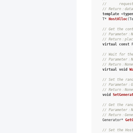
//      reques
// Return：data
template
<
type
T
*
HostAlloc
(
T
// Get the con
// Parameter：N
// Return：plac
virtual
const
// Wait for th
// Parameter：N
// Return：None
virtual
void
W
// Set the ran
// Parameter：G
// Return：None
void
SetGenera
// Get the ran
// Parameter：N
// Return：Gene
Generator
*
Get
// Set the Hos