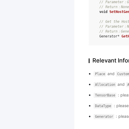
// Parameter：G
// Return：None
void
SetHostGe
// Get the Hos
// Parameter：N
// Return：Gene
Generator
*
Get
Relevant Inf
and
Place
Custo
and
Allocation
：pleas
TensorBase
：please 
DataType
：please
Generator