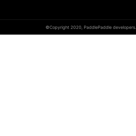
©Copyright 2020, PaddlePaddle developers