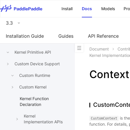
\u200E
Install
Docs
Models
Pr
3.3
Installation Guide
Guides
API Reference
Document
Contri
Kernel Primitive API
Kernel Implementatio
Custom Device Support
Context
Custom Runtime
Custom Kernel
Kernel Function
CustomCont
Declaration
Kernel
is th
CustomContext
Implementation APIs
function. For details,