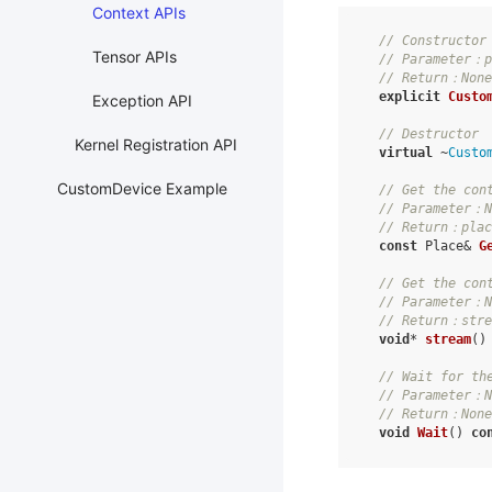
Context APIs
// Constructor
Tensor APIs
// Parameter：p
// Return：None
explicit
Custo
Exception API
// Destructor
Kernel Registration API
virtual
~
Custo
CustomDevice Example
// Get the con
// Parameter：N
// Return：plac
const
Place
&
G
// Get the con
// Parameter：N
// Return：stre
void
*
stream
()
// Wait for th
// Parameter：N
// Return：None
void
Wait
()
co