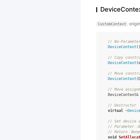
DeviceConte
origi
CustomContext
// No-Paramete
DeviceContext
(
// Copy constr
DeviceContext
(
// Move constr
DeviceContext
(
// Move assign
DeviceContext
&
// Destructor
virtual
~
Devic
// Set device 
// Parameter：A
// Return：None
void
SetAlloca