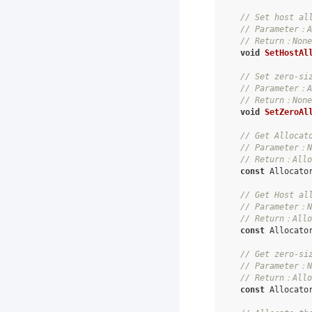
// Set host al
// Parameter：A
// Return：None
void
SetHostAl
// Set zero-si
// Parameter：A
// Return：None
void
SetZeroAl
// Get Allocat
// Parameter：N
// Return：Allo
const
Allocato
// Get Host al
// Parameter：N
// Return：Allo
const
Allocato
// Get zero-si
// Parameter：N
// Return：Allo
const
Allocato