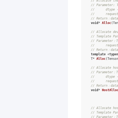
// Allocate th
// Parameter: 
//      dtype 
//      reques
// Return：data
void
*
Alloc
(
Te
// Allocate de
// Template Pa
// Parameter：T
//      reques
// Return：data
template
<
type
T
*
Alloc
(
Tenso
// Allocate ho
// Parameter：T
//      dtype 
//      reques
// Return：data
void
*
HostAllo
// Allocate ho
// Template Pa
// Parameter：T