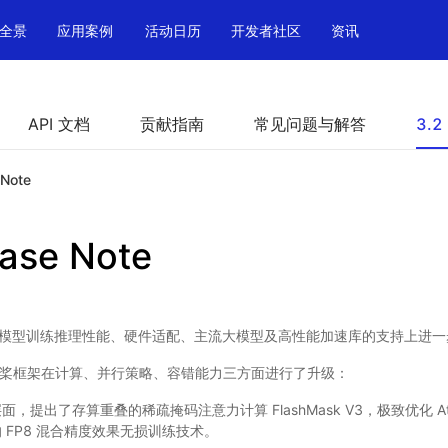
全景
应用案例
活动日历
开发者社区
资讯
API 文档
贡献指南
常见问题与解答
3.2
 Note
ease Note
本在大模型训练推理性能、硬件适配、主流大模型及高性能加速库的支持上进
桨框架在计算、并行策略、容错能力三方面进行了升级：
，提出了存算重叠的稀疏掩码注意力计算 FlashMask V3，极致优化 Att
 FP8 混合精度效果无损训练技术。