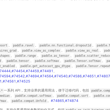
。
、
、
、
msort
paddle.ravel
paddle.nn.functional.dropout1d
paddle.
、
、
、
uires_grad
paddle.view_as_complex
paddle.view_as_real
pad
、
、
、
shapes
paddle.range
paddle.as_tensor
paddle.scatter_reduc
、
、
、
、
d
paddle.tensor
paddle.softmax
paddle.Tensor.softmax
pa
、
、
t_enabled
paddle.get_autocast_gpu_dtype
paddle.Tensor.repea
74444
,
#74454
,
#74459
,
#74491
、
74594
,
#74542
,
#74694
,
#74564
,
#74540
,
#74586
,
#74651
,
#7480
1
,
#74561
,
#74525
一系列 API，支持业界的通用用法，便于迁移代码，包括
.*
paddle.com
、
、
、
median
paddle.compat.softmax
paddle.compat.sort
paddle.co
、
。
#74865
,
#74874
/max
paddle.compat.Unfold
API，支持业界通用的参数初始化方式，包括