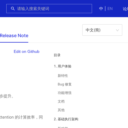
中
|
EN
论
中文(简)
 Release Note
Edit on Github
目录
1. 用户体验
新特性
Bug 修复
功能增强
一步提升。
文档
其他
ention 的计算效率，同
2. 基础执行架构