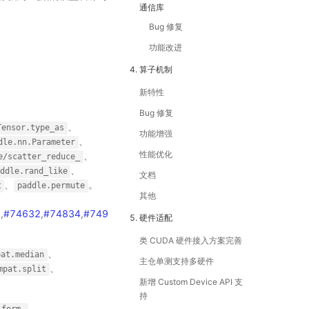
通信库
Bug 修复
功能改进
4. 算子机制
新特性
Bug 修复
、
Tensor.type_as
功能增强
、
dle.nn.Parameter
性能优化
、
e/scatter_reduce_
、
ddle.rand_like
文档
、
。
t
paddle.permute
其他
7
,
#74632
,
#74834
,
#749
5. 硬件适配
类 CUDA 硬件接入方案完善
、
pat.median
主仓单测支持多硬件
、
mpat.split
新增 Custom Device API 支
持
、