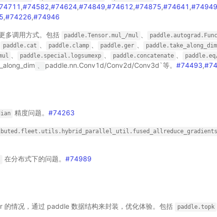
74711
,
#74582
,
#74624
,
#74849
,
#74612
,
#74875
,
#74641
,
#7494
5
,
#74226
,
#74946
持更多调用方式。包括
、
paddle.Tensor.mul_/mul
paddle.autograd.Fun
、
、
、
、
paddle.cat
paddle.clamp
paddle.ger
paddle.take_along_dim
、
、
、
mul
paddle.special.logsumexp
paddle.concatenate
paddle.e
e_along_dim
paddle.nn.Conv1d/Conv2d/Conv3d`等。
#74493
,
#7
、
精度问题。
#74263
dian
ibuted.fleet.utils.hybrid_parallel_util.fused_allreduce_gradient
在分布式下的问题。
#74989
l
or 的情况，通过 paddle 数据结构来封装，优化体验。包括
paddle.topk