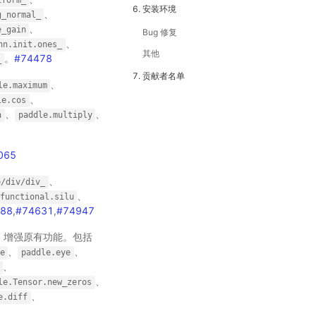
iform_
6. 安装环境
、
g_normal_
、
e_gain
Bug 修复
、
nn.init.ones_
其他
。
#74478
_
7. 贡献者名单
、
le.maximum
、
le.cos
、
、
n
paddle.multiply
065
、
e/div/div_
、
functional.silu
788
,
#74631
,
#74947
，增强原有功能。包括
、
、
e
paddle.eye
、
、
le.Tensor.new_zeros
、
e.diff