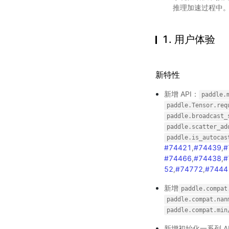
推理加速过程中
1. 用户体验
新特性
新增 API：
paddle.
paddle.Tensor.req
paddle.broadcast_
paddle.scatter_ad
paddle.is_autocas
#74421
,
#74439
,
#
#74466
,
#74438
,
#
52
,
#74772
,
#7444
新增
paddle.compat
paddle.compat.nan
paddle.compat.min
新增初始化一系列 