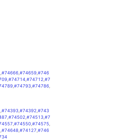
7
,
#74666
,
#74659
,
#746
709
,
#74714
,
#74712
,
#7
74789
,
#74793
,
#74786
,
7
8
,
#74393
,
#74392
,
#743
487
,
#74502
,
#74513
,
#7
74557
,
#74550
,
#74575
,
9
,
#74648
,
#74127
,
#746
734