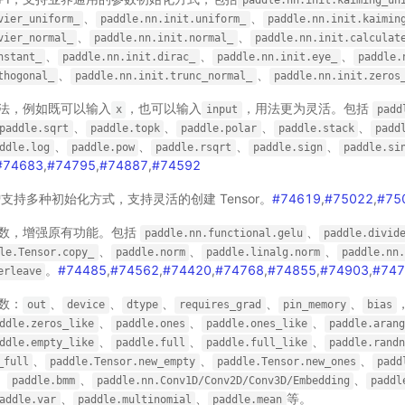
paddle.nn.init.kaiming_un
、
、
vier_uniform_
paddle.nn.init.uniform_
paddle.nn.init.kaimin
、
、
vier_normal_
paddle.nn.init.normal_
paddle.nn.init.calculat
、
、
、
nstant_
paddle.nn.init.dirac_
paddle.nn.init.eye_
paddle.
、
、
thogonal_
paddle.nn.init.trunc_normal_
paddle.nn.init.zeros
用法，例如既可以输入
，也可以输入
，用法更为灵活。包括
x
input
padd
、
、
、
、
paddle.sqrt
paddle.topk
paddle.polar
paddle.stack
padd
、
、
、
、
ddle.log
paddle.pow
paddle.rsqrt
paddle.sign
paddle.si
#74683
,
#74795
,
#74887
,
#74592
支持多种初始化方式，支持灵活的创建 Tensor。
#74619
,
#75022
,
#75
有参数，增强原有功能。包括
、
paddle.nn.functional.gelu
paddle.divid
、
、
、
le.Tensor.copy_
paddle.norm
paddle.linalg.norm
paddle.nn.
。
#74485
,
#74562
,
#74420
,
#74768
,
#74855
,
#74903
,
#74
erleave
参数：
、
、
、
、
、
out
device
dtype
requires_grad
pin_memory
bias
、
、
、
ddle.zeros_like
paddle.ones
paddle.ones_like
paddle.arang
、
、
、
ddle.empty_like
paddle.full
paddle.full_like
paddle.randn
、
、
、
_full
paddle.Tensor.new_empty
paddle.Tensor.new_ones
padd
、
、
、
paddle.bmm
paddle.nn.Conv1D/Conv2D/Conv3D/Embedding
paddl
、
、
等。
addle.var
paddle.multinomial
paddle.mean