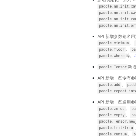
paddle.nn.init.xa
paddle.nn.init.xa
paddle.nn.init.co
paddle.nn.init.or
API 新增参数别名
、
paddle.minimum
、
paddle.floor
pa
等。
paddle.where
新增
paddle.Tensor
API 新增一些专
、
paddle.add
padd
paddle.repeat_int
API 新增一些通用
、
paddle.zeros
pa
、
paddle.empty
pa
paddle.Tensor.new
paddle.tril/triu
、
paddle.cumsum
p