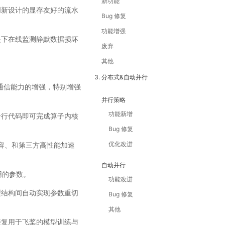
新功能
创新设计的显存友好的流水
Bug 修复
功能增强
提下在线监测静默数据损坏
废弃
其他
3. 分布式&自动并行
和通信能力的增强，特别增强
并行策略
功能新增
需一行代码即可完成算子内核
Bug 修复
优化改进
兼容、和第三方高性能加速
自动并行
用的参数。
功能改进
、跨模型结构间自动实现参数重切
Bug 修复
其他
接复用于飞桨的模型训练与