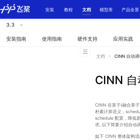
\u200E
安装
教程
文档
模型库
产品全景
3.3
安装指南
使用指南
硬件支持
应用实践
文档
CINN 自动
CINN 
CINN 在算子(融合算子)
朴素计算语义，schedu
schedule 配置
求, 以下简要介绍自动
如下 CINN 整体架构流程