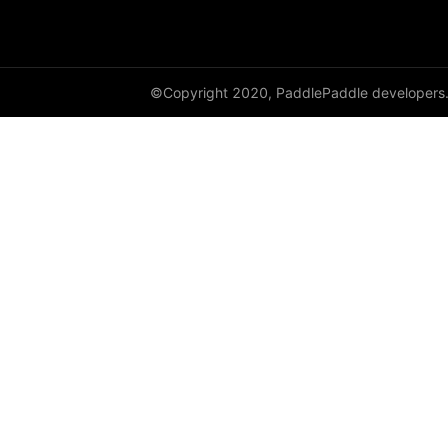
©Copyright 2020, PaddlePaddle developers