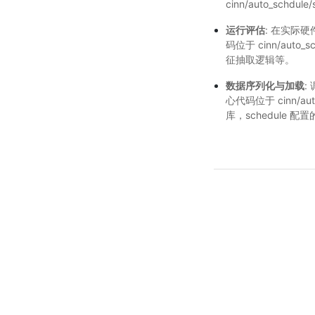
cinn/auto_schdule
运行评估
: 在实际硬
码位于 cinn/auto_
征抽取逻辑等。
数据序列化与加载
:
心代码位于 cinn/a
库，schedule 