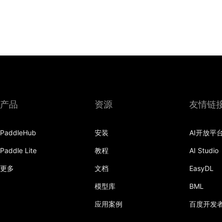
产品
资源
友情链
PaddleHub
安装
AI开放平
Paddle Lite
教程
AI Studio
更多
文档
EasyDL
模型库
BML
应用案例
百度开发