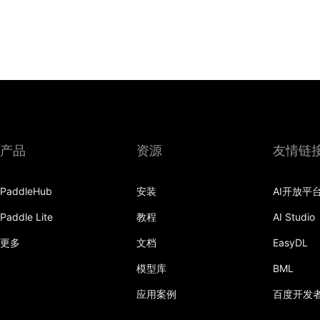
产品
资源
友情链
PaddleHub
安装
AI开放平
Paddle Lite
教程
AI Studio
更多
文档
EasyDL
模型库
BML
应用案例
百度开发