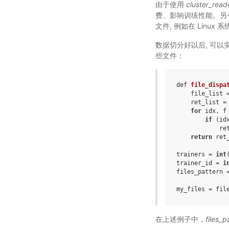
由于使用
cluster_read
费、影响训练性能。另
文件, 例如在 Linux
数据切分好以后, 可以实
些文件：
def
file_dispa
file_list
ret_list
=
for
idx
,
f
if
(
id
re
return
ret
trainers
=
int
trainer_id
=
i
files_pattern
my_files
=
fil
在上述例子中，
files_p