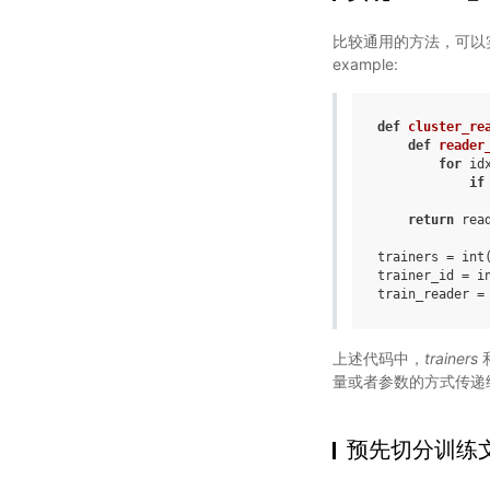
比较通用的方法，可以实现
example:
def
cluster_re
def
reader
for
id
if
return
rea
trainers
=
int
trainer_id
=
i
train_reader
=
上述代码中，
trainers
量或者参数的方式传递给 
预先切分训练