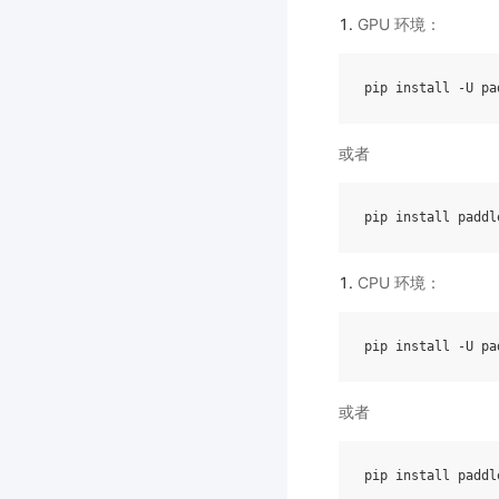
GPU 环境：
pip
install
-U
或者
pip
install
paddl
CPU 环境：
pip
install
-U
或者
pip
install
paddl