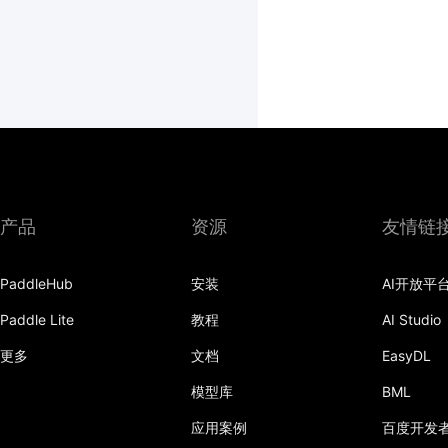
产品
资源
友情链
PaddleHub
安装
AI开放平
Paddle Lite
教程
AI Studio
更多
文档
EasyDL
模型库
BML
应用案例
百度开发