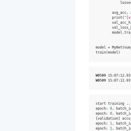
losse
avg_acc
,
print
(
"[v
val_acc_h
val_loss_
model
.
tra
model
=
MyNet
(
num
train
(
model
)
W0509
 15
:07
:12.93
W0509
 15
:07
:12.93
start training ...
epoch: 
0
, batch_i
epoch: 
0
, batch_i
[validation] accu
epoch: 
1
, batch_i
epoch: 
1
, batch_i