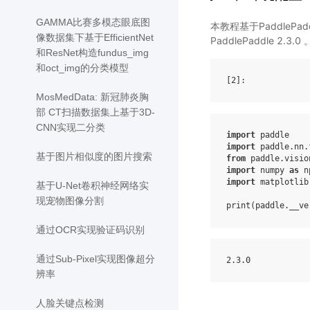
GAMMA比赛多模态眼底图
本教程基于PaddleP
像数据集下基于EfficientNet
PaddlePaddle 2.3.0 
和ResNet构造fundus_img
和oct_img的分类模型
[2]
MosMedData: 新冠肺炎胸
部 CT扫描数据集上基于3D-
CNN实现二分类
import
paddle
import
paddle.nn.
基于图片相似度的图片搜索
from
paddle.visio
import
numpy
as
n
import
matplotlib
基于U-Net卷积神经网络实
现宠物图像分割
print
(
paddle
.
__ve
通过OCR实现验证码识别
通过Sub-Pixel实现图像超分
2
.3
.0
辨率
人脸关键点检测