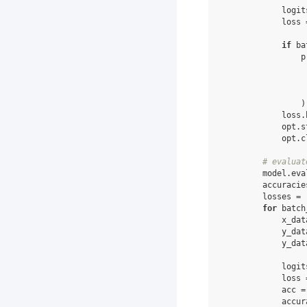
logit
loss
if
ba
p
)
loss
.
opt
.
s
opt
.
c
# evaluat
model
.
eva
accuracie
losses
=
for
batch
x_dat
y_dat
y_dat
logit
loss
acc
=
accur