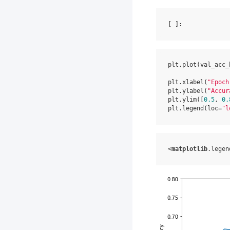
[ ]
plt
.
plot
(
val_acc_
plt
.
xlabel
(
"Epoch
plt
.
ylabel
(
"Accur
plt
.
ylim
([
0.5
,
0.
plt
.
legend
(
loc
=
"l
<
matplotlib
.legen