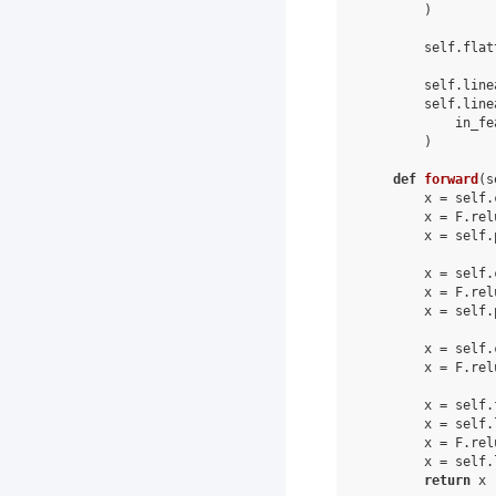
)
self
.
flat
self
.
line
self
.
line
in_fe
)
def
forward
(
s
x
=
self
.
x
=
F
.
rel
x
=
self
.
x
=
self
.
x
=
F
.
rel
x
=
self
.
x
=
self
.
x
=
F
.
rel
x
=
self
.
x
=
self
.
x
=
F
.
rel
x
=
self
.
return
x