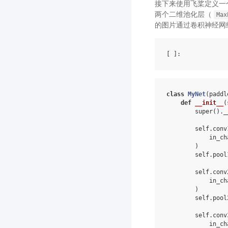
接下来使用飞桨定义一
两个二维池化层（
Max
的图片通过卷积神经网
[ ]
class
MyNet
(
paddl
def
__init__
(
super
()
.
_
self
.
conv
in_ch
)
self
.
pool
self
.
conv
in_ch
)
self
.
pool
self
.
conv
in_ch