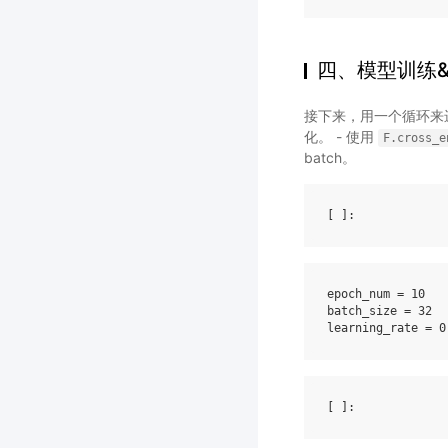
四、模型训练
接下来，用一个循环来进
化。 - 使用
F.cross_e
batch。
[ ]
epoch_num
=
10
batch_size
=
32
learning_rate
=
0
[ ]