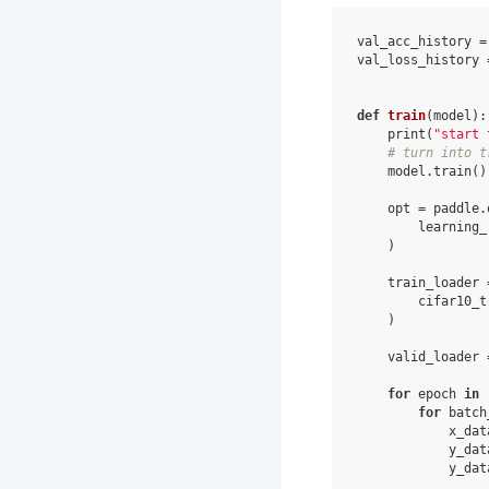
val_acc_history
=
val_loss_history
def
train
(
model
):
print
(
"start 
# turn into t
model
.
train
()
opt
=
paddle
.
learning_
)
train_loader
cifar10_t
)
valid_loader
for
epoch
in
for
batch
x_dat
y_dat
y_dat