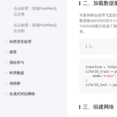
二、加载数据
点云处理：实现PointNet点
云分类
本案例将会使用飞桨提供
数据集由60000张大小
点云处理：实现PointNet点
10000张图片组成
云分割
类。
自然语言处理
[ ]
推荐
强化学习
transform
=
ToTen
cifar10_train
=
p
时序数据
mode
=
"train"
,
)
动转静
cifar10_test
=
pa
生成式对抗网络
三、组建网络