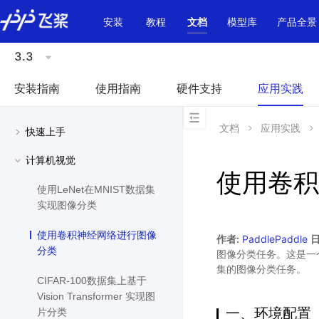
\u200E
安装
教程
文档
模型库
产品全景
3.3
安装指南
使用指南
硬件支持
应用实践
文档
应用实践
快速上手
计算机视觉
使用卷积
使用LeNet在MNIST数据集
实现图像分类
使用卷积神经网络进行图像
作者:
PaddlePaddle
日
分类
图像分类任务。这是一
集的图像分类任务。
CIFAR-100数据集上基于
Vision Transformer 实现图
一、环境配置
片分类