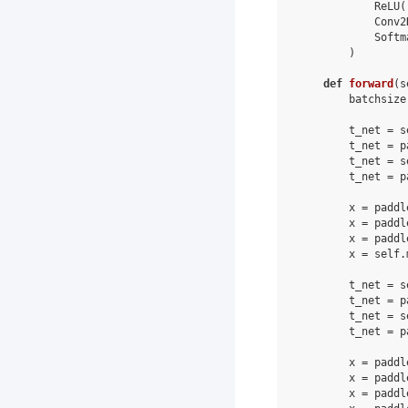
ReLU
(
Conv2
Softm
)
def
forward
(
s
batchsize
t_net
=
s
t_net
=
p
t_net
=
s
t_net
=
p
x
=
paddl
x
=
paddl
x
=
paddl
x
=
self
.
t_net
=
s
t_net
=
p
t_net
=
s
t_net
=
p
x
=
paddl
x
=
paddl
x
=
paddl