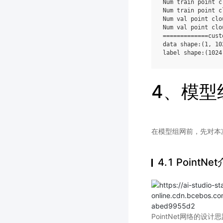
Num train point c
Num train point c
Num val point clo
Num val point clo
=============cust
data shape:(1, 102
4、模型
在模型组网前，先对本次
4.1 PointNe
PointNet网络的