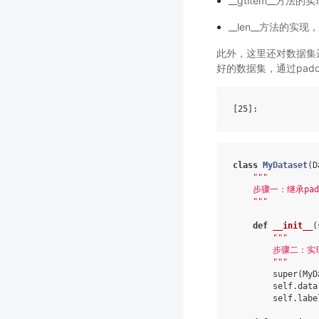
__gtitem__
__len__方法的实
此外，这里还对数据集
好的数据集，通过padd
[25]
class
MyDataset
(
D
"""
    步骤一：继承padd
    """
def
__init__
(
"""
        步骤二
        """
super
(
MyD
self
.
data
self
.
labe