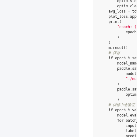
optim
.
ste
optim
.
cle
avg_loss
=
to
plot_loss
.
app
print
(
"epoch: 
{
epoch
)
)
m
.
reset
()
# 保存
if
epoch
%
sa
model_nam
paddle
.
sa
model
"./ou
)
paddle
.
sa
optim
)
# 训练中途验证
if
epoch
%
va
model
.
eva
for
batch
input
label
predi