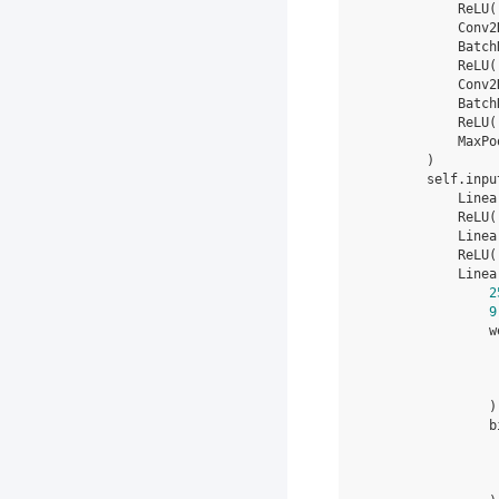
ReLU
(
Conv2
Batch
ReLU
(
Conv2
Batch
ReLU
(
MaxPo
)
self
.
inpu
Linea
ReLU
(
Linea
ReLU
(
Linea
2
9
w
)
b