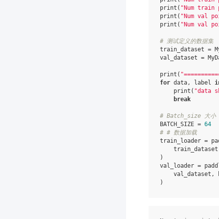
print
(
"Num train 
print
(
"Num val po
print
(
"Num val po
# 测试定义的数据集
train_dataset
=
M
val_dataset
=
MyD
print
(
"==========
for
data
,
label
i
print
(
"data s
break
# Batch_size 大小
BATCH_SIZE
=
64
# # 数据加载
train_loader
=
pa
train_dataset
)
val_loader
=
padd
val_dataset
,
)