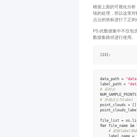
根据上面的可视化分析
续的处理，所以这里对
点云的坐标进行了正则化
PS:此数据集中不仅包含A
数据集路径进行使用。
[23]
data_path
=
"data
label_path
=
"dat
# 采样点
NUM_SAMPLE_POINTS
# 存储点云与label
point_clouds
=
[]
point_clouds_labe
file_list
=
os
.
li
for
file_name
in
# 获取label和
label_name
=