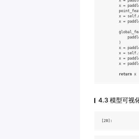
x
=
paddl
x
=
paddl
point_fea
x
=
self
.
x
=
paddl
global_fe
paddl
)
x
=
paddl
x
=
self
.
x
=
paddl
x
=
paddl
return
x
4.3 模型可视
[28]