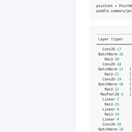
pointnet
=
PointN
paddle
.
summary
(
po
-----------------
 Layer (type)    
=================
   Conv2D
-17
     
 BatchNorm
-16
    
    ReLU
-20
      
   Conv2D
-18
     
 BatchNorm
-17
   [
    ReLU
-21
     [
   Conv2D
-19
    [
 BatchNorm
-18
   [
    ReLU
-22
     [
  MaxPool2D
-3
   [
   Linear
-7
      
    ReLU
-23
      
   Linear
-8
      
    ReLU
-24
      
   Linear
-9
      
   Conv2D
-20
     
 BatchNorm
-19
    