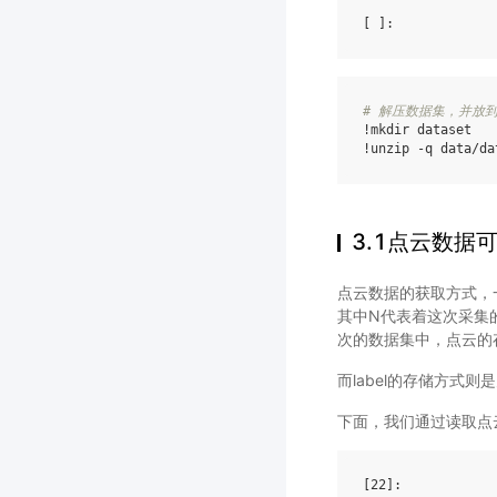
[ ]
# 解压数据集，并放到
!
mkdir
!
unzip
-q
data/da
3.1点云数据
点云数据的获取方式，
其中N代表着这次采集
次的数据集中，点云的
而label的存储方式
下面，我们通过读取点云
[22]