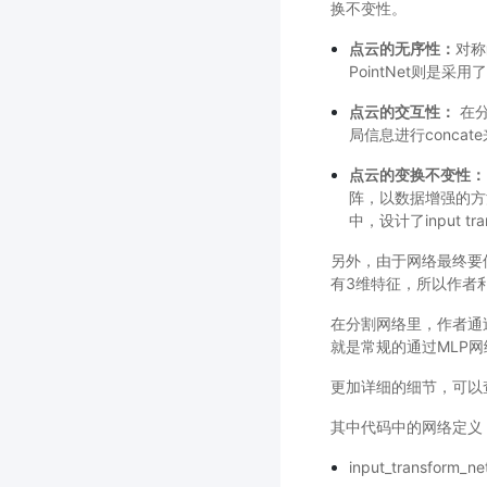
换不变性。
点云的无序性：
对称
PointNet则是采用
点云的交互性：
在分
局信息进行conca
点云的变换不变性：
阵，以数据增强的方
中，设计了input tr
另外，由于网络最终要使
有3维特征，所以作者
在分割网络里，作者通过
就是常规的通过MLP
更加详细的细节，可以
其中代码中的网络定义
input_transfo