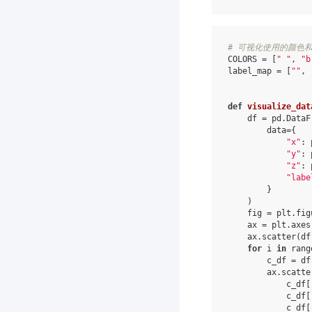
# 可视化使用的颜色和
COLORS
=
[
" "
,
"b
label_map
=
[
""
,
def
visualize_dat
df
=
pd
.
DataF
data
=
{
"x"
:
"y"
:
"z"
:
"labe
}
)
fig
=
plt
.
fig
ax
=
plt
.
axes
ax
.
scatter
(
df
for
i
in
rang
c_df
=
df
ax
.
scatte
c_df
[
c_df
[
c_df
[