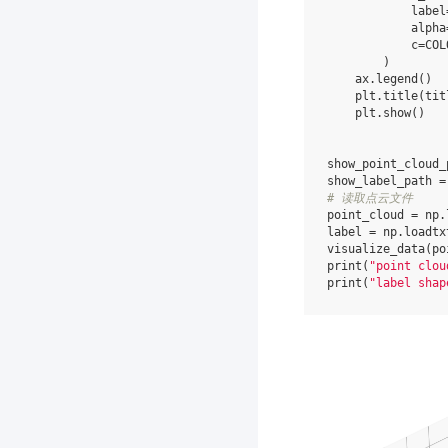
label
alpha
c
=
COL
)
ax
.
legend
()
plt
.
title
(
tit
plt
.
show
()
show_point_cloud_
show_label_path
=
# 读取点云文件
point_cloud
=
np
.
label
=
np
.
loadtx
visualize_data
(
po
print
(
"point clou
print
(
"label shap