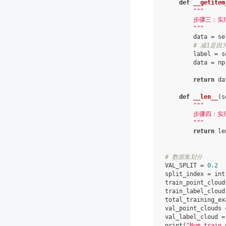
def
__getitem
"""
        步骤三
        """
data
=
se
# 减1是因
label
=
s
data
=
np
return
da
def
__len__
(
s
"""
        步骤四：
        """
return
le
# 数据集划分
VAL_SPLIT
=
0.2
split_index
=
int
train_point_cloud
train_label_cloud
total_training_ex
val_point_clouds
val_label_cloud
=
print
(
"Num train 