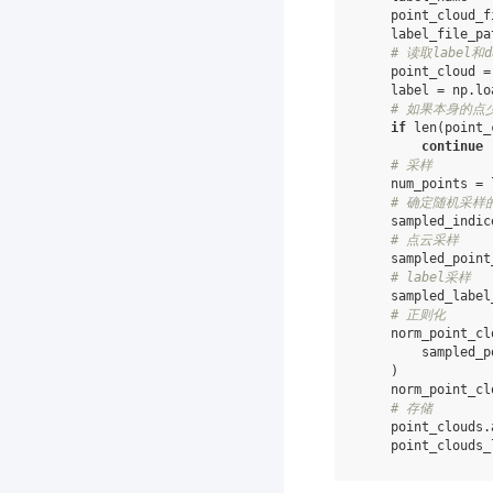
point_cloud_f
label_file_pa
# 读取label和d
point_cloud
=
label
=
np
.
lo
# 如果本身的点
if
len
(
point_
continue
# 采样
num_points
=
# 确定随机采样的
sampled_indic
# 点云采样
sampled_point
# label采样
sampled_label
# 正则化
norm_point_cl
sampled_p
)
norm_point_cl
# 存储
point_clouds
.
point_clouds_