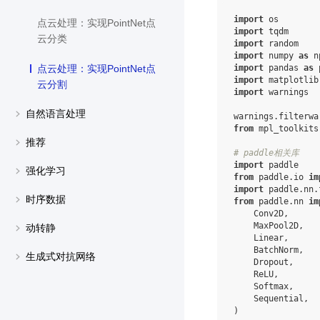
import
os
点云处理：实现PointNet点
import
tqdm
云分类
import
random
import
numpy
as
n
import
pandas
as
点云处理：实现PointNet点
import
matplotlib
云分割
import
warnings
自然语言处理
warnings
.
filterwa
from
mpl_toolkits
推荐
# paddle相关库
import
paddle
强化学习
from
paddle.io
im
import
paddle.nn.
时序数据
from
paddle.nn
im
Conv2D
,
MaxPool2D
,
动转静
Linear
,
BatchNorm
,
生成式对抗网络
Dropout
,
ReLU
,
Softmax
,
Sequential
,
)