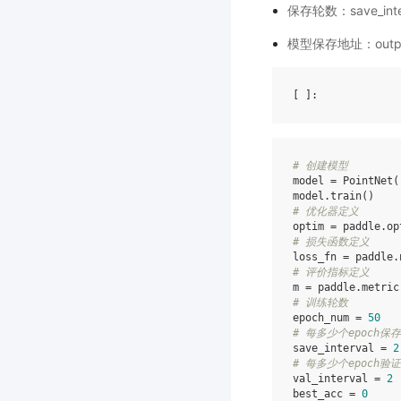
保存轮数：save_inte
模型保存地址：output_d
[ ]
# 创建模型
model
=
PointNet
(
model
.
train
()
# 优化器定义
optim
=
paddle
.
op
# 损失函数定义
loss_fn
=
paddle
.
# 评价指标定义
m
=
paddle
.
metric
# 训练轮数
epoch_num
=
50
# 每多少个epoch保存
save_interval
=
2
# 每多少个epoch验证
val_interval
=
2
best_acc
=
0