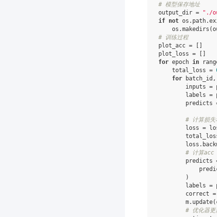
# 模型保存地址
output_dir
=
"./o
if
not
os
.
path
.
ex
os
.
makedirs
(
o
# 训练过程
plot_acc
=
[]
plot_loss
=
[]
for
epoch
in
rang
total_loss
=
for
batch_id
,
inputs
=
labels
=
predicts
# 计算损
loss
=
lo
total_los
loss
.
back
# 计算acc
predicts
predi
)
labels
=
correct
=
m
.
update
(
# 优化器更