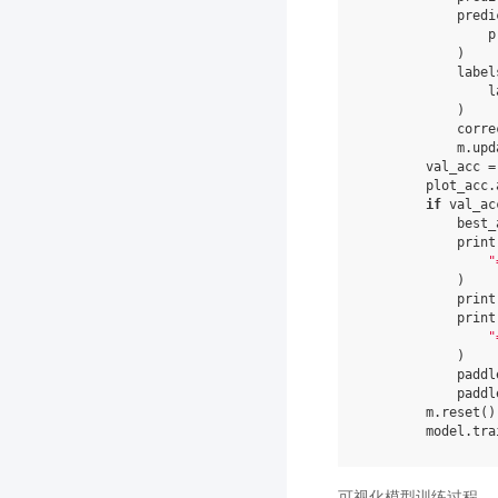
predi
p
)
label
l
)
corre
m
.
upd
val_acc
=
plot_acc
.
if
val_ac
best_
print
"
)
print
print
"
)
paddl
paddl
m
.
reset
()
model
.
tra
可视化模型训练过程