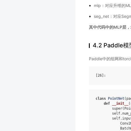
mlp：对应升维的M
seg_net：对应Seg
其中代码中的MLP层，
4.2 Paddl
Paddle中的组网和to
[26]
class
PointNet
(
pa
def
__init__
(
super
(
Poi
self
.
num_
self
.
inpu
Conv2
Batch