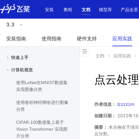
\u200E
安装
教程
文档
模型库
产品全景
3.3
安装指南
使用指南
硬件支持
应用实践
文档
应用实践
快速上手
计算机视觉
点云处理：
使用LeNet在MNIST数据集
实现图像分类
使用卷积神经网络进行图像
作者信息：
lzzzzzm
分类
创建日期：
2022年1
CIFAR-100数据集上基于
摘要：
本示例在于演示如何基
Vision Transformer 实现图
云分割。
片分类