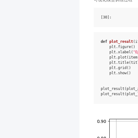
[30]
def
plot_result
(
i
plt
.
figure
()
plt
.
xlabel
(
"E
plt
.
plot
(
item
plt
.
title
(
tit
plt
.
grid
()
plt
.
show
()
plot_result
(
plot_
plot_result
(
plot_