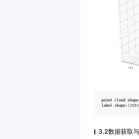
point
cloud
shape
label
shape
:(2593
3.2数据获取