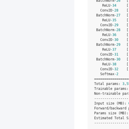
 BatchNorm
-26
   [
    ReLU
-34
     [
   Conv2D
-28
    [
 BatchNorm
-27
   [
    ReLU
-35
     [
   Conv2D
-29
    [
 BatchNorm
-28
   [
    ReLU
-36
     [
   Conv2D
-30
    [
 BatchNorm
-29
   [
    ReLU
-37
     [
   Conv2D
-31
    [
 BatchNorm
-30
   [
    ReLU
-38
     [
   Conv2D
-32
    [
   Softmax
-2
     
=================
Total params: 
3
,
5
Trainable params:
Non-trainable par
-----------------
Input size (MB): 
Forward/backward 
Params size (MB):
Estimated Total S
-----------------