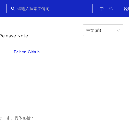
中
|
EN
论
中文(简)
 Release Note
Edit on Github
每一步。具体包括：