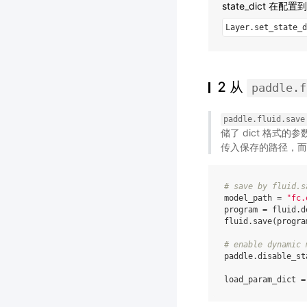
state_dict 在
Layer.set_state_d
2 从
paddle.f
paddle.fluid.save
储了 dict 格式
传入保存的路径，而
# save by fluid.s
model_path
=
"fc.
program
=
fluid
.
d
fluid
.
save
(
progra
# enable dynamic 
paddle
.
disable_st
load_param_dict
=