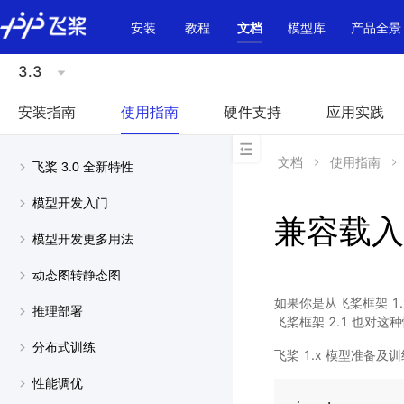
\u200E
安装
教程
文档
模型库
产品全景
3.3
安装指南
使用指南
硬件支持
应用实践
文档
使用指南
飞桨 3.0 全新特性
模型开发入门
兼容载入
模型开发更多用法
动态图转静态图
如果你是从飞桨框架 1.x
推理部署
飞桨框架 2.1 也对
分布式训练
飞桨 1.x 模型准备
性能调优