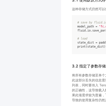
3.1 使用默认方
这种存储方式仍然可以
# save by fluid.i
model_path
=
"fc.
fluid
.
io
.
save_par
# load
state_dict
=
padd
print
(
state_dict
)
3.2 指定了参数
将所有参数存储至单个文件
此这部分丢失的信息需要
列表，同时要传入 Tens
的正确性，这导致载入
果此项需求较为普遍，
导致的使用复杂性仍然