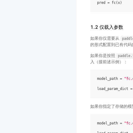
pred
=
fc
(
x
)
1.2 仅载入参数
如果你仅需要从
paddl
的形式配置到已有代码
如果你是按照
paddle.
入（接前述示例）：
model_path
=
"fc.
load_param_dict
=
如果你指定了存储的模
model_path
=
"fc.