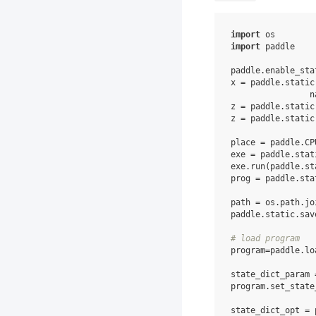
import
os
import
paddle
paddle
.
enable_sta
x
=
paddle
.
static
n
z
=
paddle
.
static
z
=
paddle
.
static
place
=
paddle
.
CP
exe
=
paddle
.
stat
exe
.
run
(
paddle
.
st
prog
=
paddle
.
sta
path
=
os
.
path
.
jo
paddle
.
static
.
sav
# load program
program
=
paddle
.
lo
state_dict_param
program
.
set_state
state_dict_opt
=