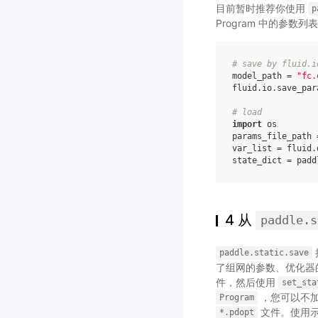
目前暂时推荐你使用
p
Program 中的参
# save by fluid.i
model_path
=
"fc.
fluid
.
io
.
save_par
# load
import
os
params_file_path
var_list
=
fluid
.
state_dict
=
padd
4 从
paddle.s
paddle.static.save
了组网的参数、优化器的
件，然后使用
set_sta
，您可以不
Program
文件。使用
*.pdopt