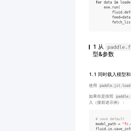
for
data
in
loade
exe
.
run
(
fluid
.
def
feed
=
data
fetch_lis
1 从
paddle.f
型&参数
1.1 同时载入模型
使用
paddle.jit.load
如果你是按照
paddle.
入（接前述示例）：
# save default
model_path
=
"fc.
fluid
.
io
.
save_inf