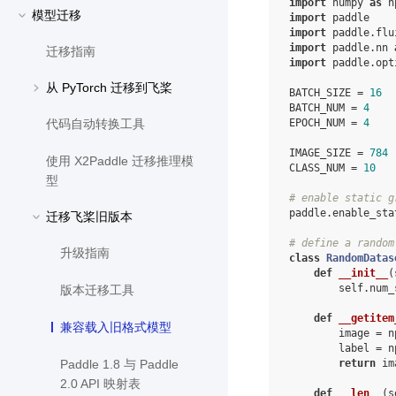
import
numpy
as
n
模型迁移
import
paddle
import
paddle.flu
import
paddle.nn
迁移指南
import
paddle.opt
从 PyTorch 迁移到飞桨
BATCH_SIZE
=
16
BATCH_NUM
=
4
EPOCH_NUM
=
4
代码自动转换工具
IMAGE_SIZE
=
784
使用 X2Paddle 迁移推理模
CLASS_NUM
=
10
型
# enable static g
paddle
.
enable_sta
迁移飞桨旧版本
# define a random
升级指南
class
RandomDatas
def
__init__
(
self
.
num_
版本迁移工具
def
__getitem
兼容载入旧格式模型
image
=
n
label
=
n
return
im
Paddle 1.8 与 Paddle
2.0 API 映射表
def
__len__
(
s