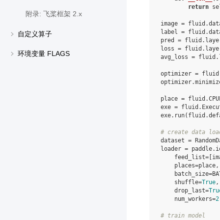
return
se
附录: 飞桨框架 2.x
image
=
fluid
.
dat
label
=
fluid
.
dat
自定义算子
pred
=
fluid
.
laye
loss
=
fluid
.
laye
环境变量 FLAGS
avg_loss
=
fluid
.
optimizer
=
fluid
optimizer
.
minimiz
place
=
fluid
.
CPU
exe
=
fluid
.
Execu
exe
.
run
(
fluid
.
def
# create data loa
dataset
=
RandomD
loader
=
paddle
.
i
feed_list
=
[
im
places
=
place
,
batch_size
=
BA
shuffle
=
True
,
drop_last
=
Tru
num_workers
=
2
# train model