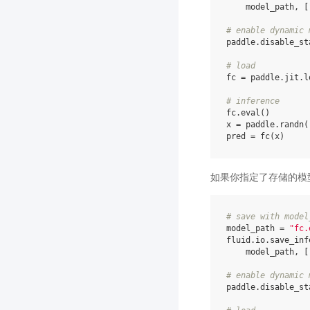
model_path
,
[
# enable dynamic 
paddle
.
disable_st
# load
fc
=
paddle
.
jit
.
l
# inference
fc
.
eval
()
x
=
paddle
.
randn
(
pred
=
fc
(
x
)
如果你指定了存储的模
# save with model
model_path
=
"fc.
fluid
.
io
.
save_inf
model_path
,
[
# enable dynamic 
paddle
.
disable_st