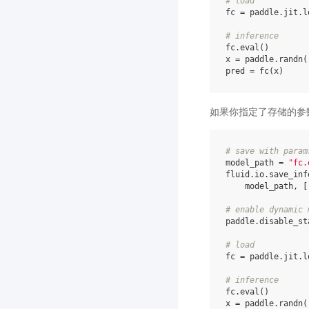
# load
fc
=
paddle
.
jit
.
l
# inference
fc
.
eval
()
x
=
paddle
.
randn
(
pred
=
fc
(
x
)
如果你指定了存储的参
# save with param
model_path
=
"fc.
fluid
.
io
.
save_inf
model_path
,
[
# enable dynamic 
paddle
.
disable_st
# load
fc
=
paddle
.
jit
.
l
# inference
fc
.
eval
()
x
=
paddle
.
randn
(