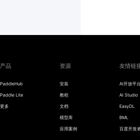
产品
资源
友情链
PaddleHub
安装
AI开放平
Paddle Lite
教程
AI Studio
更多
文档
EasyDL
模型库
BML
应用案例
百度开发