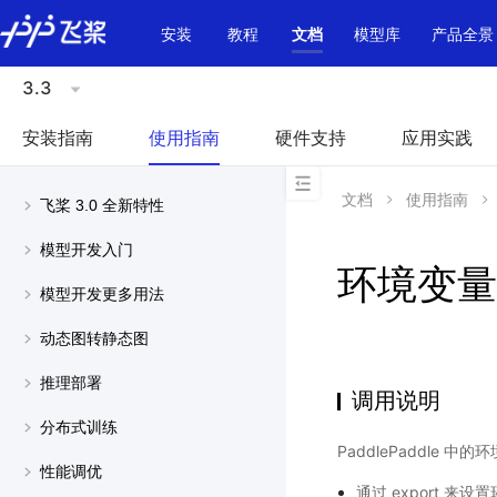
\u200E
安装
教程
文档
模型库
产品全景
3.3
安装指南
使用指南
硬件支持
应用实践
文档
使用指南
飞桨 3.0 全新特性
模型开发入门
环境变量 
模型开发更多用法
动态图转静态图
推理部署
调用说明
分布式训练
PaddlePaddle 中
性能调优
通过 export 来