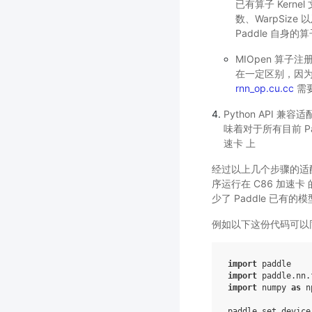
已有算子 Kerne
数、WarpSiz
Paddle 自
MIOpen 算子
在一定区别，因为对
rnn_op.cu.cc
需要
Python API 兼容适
味着对于所有目前 Pa
速卡 上
经过以上几个步骤的适配
序运行在 C86 加速卡
少了 Paddle 已有的
例如以下这份代码可以同时
import
paddle
import
paddle.nn.
import
numpy
as
n
paddle
.
set_device