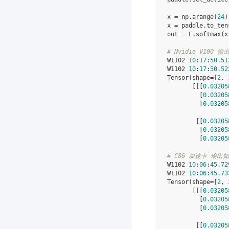
x
=
np
.
arange
(
24
)
x
=
paddle
.
to_ten
out
=
F
.
softmax
(
x
# Nvidia V100 
W1102
10
:
17
:
50.51
W1102
10
:
17
:
50.52
Tensor
(
shape
=
[
2
,
[[[
0.03205
[
0.03205
[
0.03205
[[
0.03205
[
0.03205
[
0.03205
# C86 加速卡 输出
W1102
10
:
06
:
45.72
W1102
10
:
06
:
45.73
Tensor
(
shape
=
[
2
,
[[[
0.03205
[
0.03205
[
0.03205
[[
0.03205