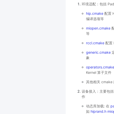
环境适配：包括 Pa
hip.cmake
配置 
编译选项等
miopen.cmake
配
等
rccl.cmake
配置 
generic.cmake
定
象
operators.cmak
Kernel 算子文件
其他相关 cmak
设备接入：主要包括设备
作
动态库加载: 在
p
如
hiprand.h
mio