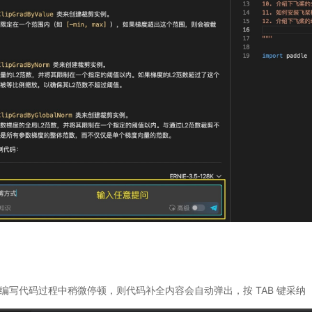
编写代码过程中稍微停顿，则代码补全内容会自动弹出，按 TAB 键采纳