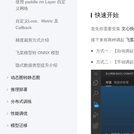
使用 paddle.nn.Layer 自定
义网络
快速开始
自定义Loss、Metric 及
Callback
首先你需要安装
文心快码
接下来有两种调起
飞桨
梯度裁剪方式介绍
方式一：【自动调
飞桨模型转 ONNX 模型
方式二：【手动调
隐式数据类型提升介绍
动态图转静态图
推理部署
分布式训练
性能调优
模型迁移