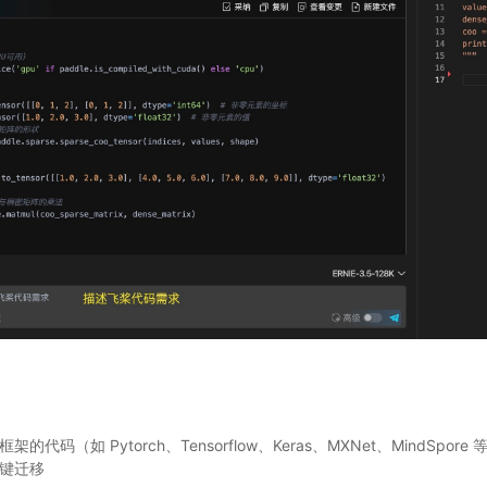
代码（如 Pytorch、Tensorflow、Keras、MXNet、MindSpo
键迁移