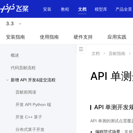
\u200E
安装
教程
文档
模型库
产品全景
3.3
安装指南
使用指南
硬件支持
应用实践
文档
贡献指南
概述
代码贡献流程
API 
新增 API 开发&提交流程
贡献前阅读
开发 API Python 端
API 单测开发
开发 C++ 算子
API 单测的测试点需
分布式算子开发
编程范式场景
：常规