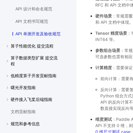
RFC 和 API 文档
API 设计和命名规范
硬件场景
：常规需覆
API 文档书写规范
和 API 文档中体现
Tensor 精度场景
：
API 单测开发及验收规范
INT64 等。
算子性能优化 提交流程
参数组合场景
：常规
可选参数也需有相应
算子数据类型扩展 提交流
程
计算精度
：需要保证
低精度算子开发贡献指南
前向计算：需要有
曙光开发指南
反向计算：需要
Python 组合
硬件接入飞桨后端指南
API 的反向计算
数直接实现反向
文档贡献指南
维度测试
：Paddl
规范和参考信息
API 不支持 0 
0 维尺寸测试 case