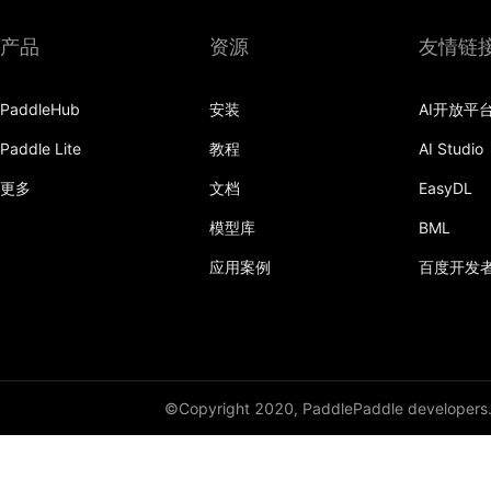
产品
资源
友情链
PaddleHub
安装
AI开放平
Paddle Lite
教程
AI Studio
更多
文档
EasyDL
模型库
BML
应用案例
百度开发
©Copyright 2020, PaddlePaddle developers