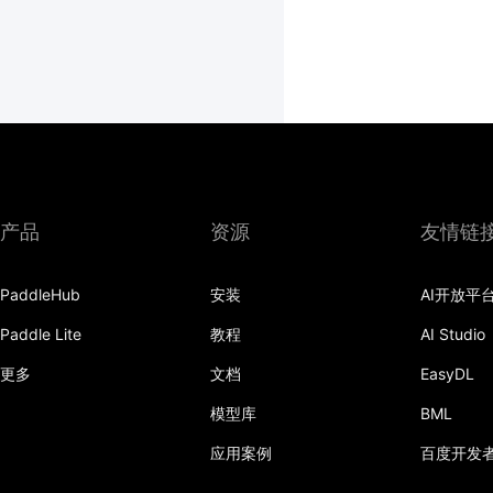
产品
资源
友情链
PaddleHub
安装
AI开放平
Paddle Lite
教程
AI Studio
更多
文档
EasyDL
模型库
BML
应用案例
百度开发