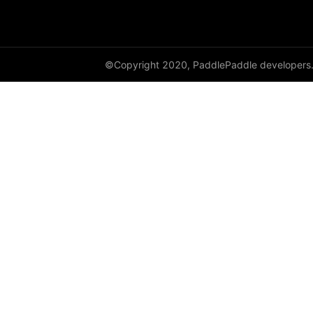
©Copyright 2020, PaddlePaddle developers