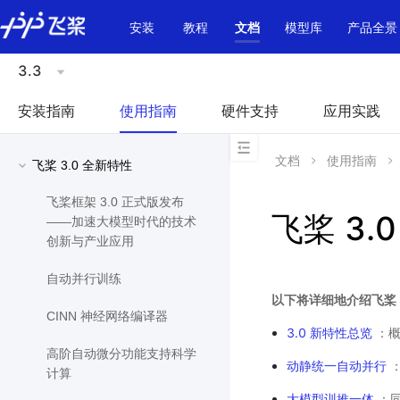
\u200E
安装
教程
文档
模型库
产品全景
3.3
安装指南
使用指南
硬件支持
应用实践
文档
使用指南
飞桨 3.0 全新特性
飞桨框架 3.0 正式版发布
飞桨 3.
——加速大模型时代的技术
创新与产业应用
自动并行训练
以下将详细地介绍飞桨 3.
CINN 神经网络编译器
3.0 新特性总览
：概
高阶自动微分功能支持科学
动静统一自动并行
：
计算
大模型训推一体
：同