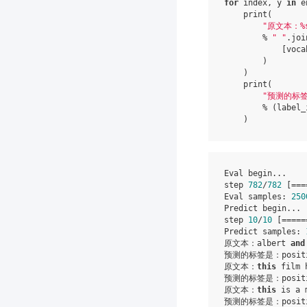
for
index
,
y
in
e
print
(
"原文本：
%
%
" "
.
joi
[
voca
)
)
print
(
"预测的标
%
(
label_
)
Eval begin...

step 
782
/
782
 [===
Eval samples: 
250
Predict begin...

step 
10
/
10
 [=====
Predict samples: 
原文本：albert 
and
预测的标签是：positi
原文本：
this
 film 
预测的标签是：positi
原文本：
this
 is a 
预测的标签是：positi