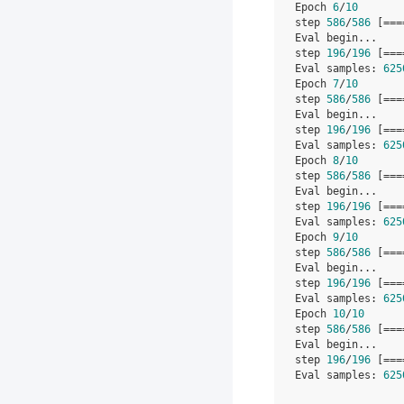
Epoch 
6
/
10
step 
586
/
586
 [===
Eval begin...

step 
196
/
196
 [===
Eval samples: 
625
Epoch 
7
/
10
step 
586
/
586
 [===
Eval begin...

step 
196
/
196
 [===
Eval samples: 
625
Epoch 
8
/
10
step 
586
/
586
 [===
Eval begin...

step 
196
/
196
 [===
Eval samples: 
625
Epoch 
9
/
10
step 
586
/
586
 [===
Eval begin...

step 
196
/
196
 [===
Eval samples: 
625
Epoch 
10
/
10
step 
586
/
586
 [===
Eval begin...

step 
196
/
196
 [===
Eval samples: 
625