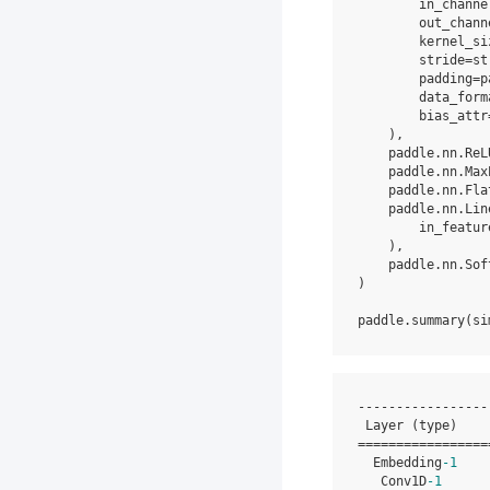
in_channe
out_chann
kernel_si
stride
=
st
padding
=
p
data_form
bias_attr
),
paddle
.
nn
.
ReL
paddle
.
nn
.
Max
paddle
.
nn
.
Fla
paddle
.
nn
.
Lin
in_featur
),
paddle
.
nn
.
Sof
)
paddle
.
summary
(
si
-----------------
 Layer (type)    
=================
  Embedding
-1
    
   Conv1D
-1
      