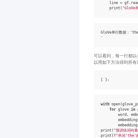
line
=
gf
.
rea
print
(
"GloV
GloVe单行数据：'the -0
可以看到，每一行都以
以用如下方法得到所有
[ ]
with
open
(
glove_p
for
glove
in
word
,
emb
embedding
embedding
print
(
"预训练词向
print
(
f
"单词'the