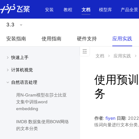
\u200E
安装
教程
文档
模型库
产品全景
3.3
安装指南
使用指南
硬件支持
应用实践
文档
应用实践
快速上手
计算机视觉
使用预训
自然语言处理
务
用N-Gram模型在莎士比亚
文集中训练word
embedding
作者
:
fiyen
日期
: 202
IMDB 数据集使用BOW网络
练词向量进行文本分类
的文本分类