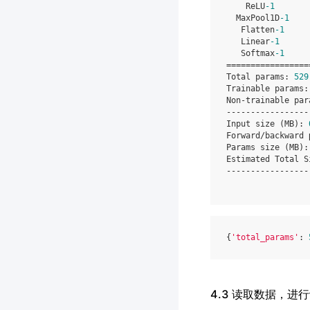
    ReLU
-1
       
  MaxPool1D
-1
    
   Flatten
-1
     
   Linear
-1
      
   Softmax
-1
     
=================
Total params: 
529
Trainable params:
Non-trainable par
-----------------
Input size (MB): 
Forward/backward 
Params size (MB):
Estimated Total S
-----------------
{
'total_params'
: 
4.3 读取数据，进