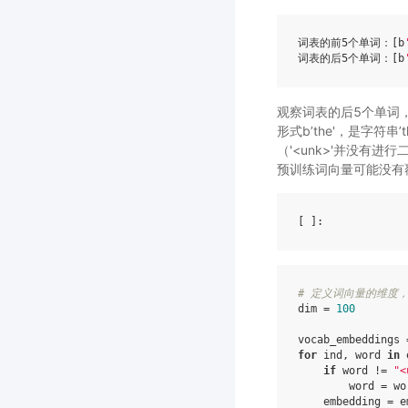
词表的前5个单词：
[b
词表的后5个单词：
[b
观察词表的后5个单词，
形式b’the'，是字符串’
（'<unk>'并没有
预训练词向量可能没有
[ ]
# 定义词向量的维度
dim
=
100
vocab_embeddings
for
ind
,
word
in
if
word
!=
"<
word
=
wo
embedding
=
e