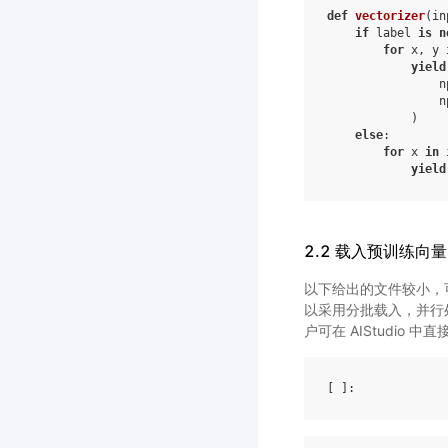
def
vectorizer
(
in
if
label
is
n
for
x
,
y
yield
n
n
)
else
:
for
x
in
yield
2.2 载入预训练向量
以下给出的文件较小，
以采用分批载入，并行处理
户可在 AIStudio 
[ ]