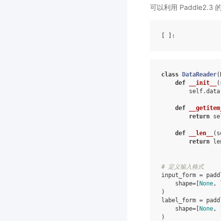
可以利用 Paddle2
[ ]
class
DataReader
(
def
__init__
(
self
.
data
def
__getitem
return
se
def
__len__
(
s
return
le
# 定义输入格式
input_form
=
padd
shape
=
[
None
,
)
label_form
=
padd
shape
=
[
None
,
)