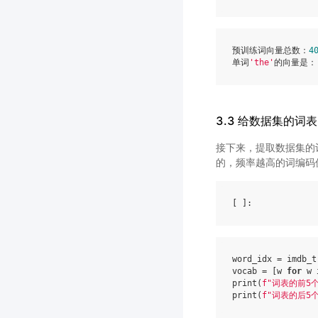
预训练词向量总数：
4
单词
'the'
的向量是：
3.3 给数据集的词
接下来，提取数据集的
的，频率越高的词编码
[ ]
word_idx
=
imdb_t
vocab
=
[
w
for
w
print
(
f
"词表的前5
print
(
f
"词表的后5