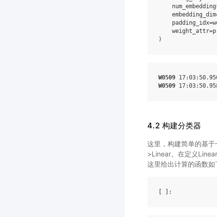
num_embedding
embedding_dim
padding_idx
=
w
weight_attr
=
p
)
W0509
 17
:03
:50.95
W0509
 17
:03
:50.95
4.2 构建分类器
这里，构建简单的基于一维卷
>Linear。在定义L
这里给出计算的函数如
[ ]