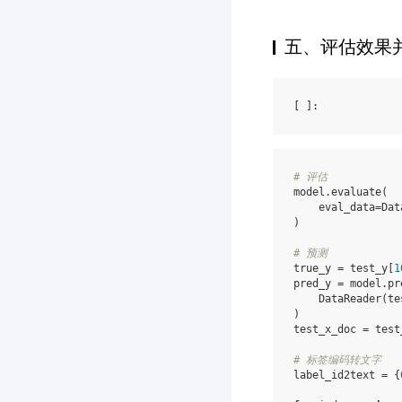
五、评估效果
[ ]
# 评估
model
.
evaluate
(
eval_data
=
Dat
)
# 预测
true_y
=
test_y
[
1
pred_y
=
model
.
pr
DataReader
(
te
)
test_x_doc
=
test
# 标签编码转文字
label_id2text
=
{