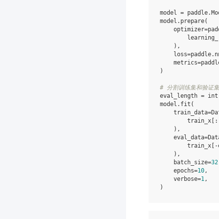
model
=
paddle
.
Mo
model
.
prepare
(
optimizer
=
pad
learning_
),
loss
=
paddle
.
n
metrics
=
paddl
)
# 分割训练集和验证
eval_length
=
int
model
.
fit
(
train_data
=
Da
train_x
[:
),
eval_data
=
Dat
train_x
[
-
),
batch_size
=
32
epochs
=
10
,
verbose
=
1
,
)