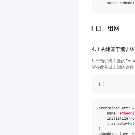
vocab_embeddi
四、组网
4.1 构建基于预训练
对于预训练向量的Embed
望在此基础上训练参数，则需
[ ]
pretrained_attr
=
name
=
"embeddi
initializer
=
p
trainable
=
Fal
)
embedding_layer
=