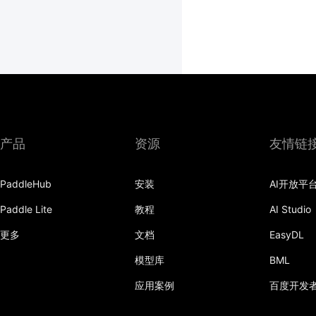
产品
资源
友情链
PaddleHub
安装
AI开放平
Paddle Lite
教程
AI Studio
更多
文档
EasyDL
模型库
BML
应用案例
百度开发