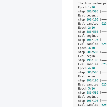
The loss value pr
Epoch 
1
/
10
step 
586
/
586
 [===
Eval begin...

step 
196
/
196
 [===
Eval samples: 
625
Epoch 
2
/
10
step 
586
/
586
 [===
Eval begin...

step 
196
/
196
 [===
Eval samples: 
625
Epoch 
3
/
10
step 
586
/
586
 [===
Eval begin...

step 
196
/
196
 [===
Eval samples: 
625
Epoch 
4
/
10
step 
586
/
586
 [===
Eval begin...

step 
196
/
196
 [===
Eval samples: 
625
Epoch 
5
/
10
step 
586
/
586
 [===
Eval begin...

step 
196
/
196
 [===
Eval samples: 
625