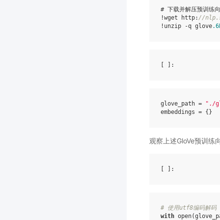
# 下载并解压预训练
!
wget
http:
//nlp.
!
unzip
-q
glove
.6
[ ]
glove_path
=
"./g
embeddings
=
{}
观察上述GloVe预训
[ ]
# 使用utf8编码解码
with
open
(
glove_p