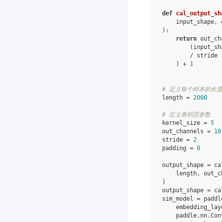
def
cal_output_sh
input_shape
,
):
return
out_ch
(
input_sh
/
stride
)
+
1
# 定义每个样本的长
length
=
2000
# 定义卷积层参数
kernel_size
=
5
out_channels
=
10
stride
=
2
padding
=
0
output_shape
=
ca
length
,
out_c
)
output_shape
=
ca
sim_model
=
paddl
embedding_lay
paddle
.
nn
.
Con