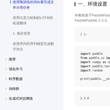
使用预训练的词向量完成文
一、环境设置
本分类任务
本教程基于PaddleP
使用注意力机制的LSTM的
PaddlePaddle 2.3.0
机器翻译
1. 项目背景
[ ]
使用序列到序列模型完成数
字加法
import
paddle
from
paddle.io
im
推荐
import
numpy
as
n
import
paddle.tex
强化学习
import
random
时序数据
print
(
paddle
.
__ve
动转静
2
.3
.0
生成式对抗网络