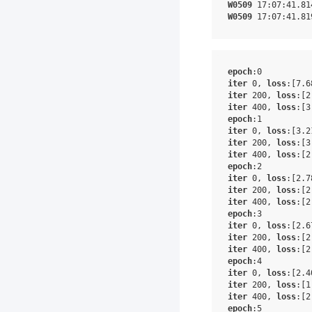
W0509
 17
:07
:41.81
W0509
 17
:07
:41.81
epoch
:0
iter
 0, 
loss
:
[7.6
iter
 200, 
loss
:
[2
iter
 400, 
loss
:
[3
epoch
:1
iter
 0, 
loss
:
[3.2
iter
 200, 
loss
:
[3
iter
 400, 
loss
:
[2
epoch
:2
iter
 0, 
loss
:
[2.7
iter
 200, 
loss
:
[2
iter
 400, 
loss
:
[2
epoch
:3
iter
 0, 
loss
:
[2.6
iter
 200, 
loss
:
[2
iter
 400, 
loss
:
[2
epoch
:4
iter
 0, 
loss
:
[2.4
iter
 200, 
loss
:
[1
iter
 400, 
loss
:
[2
epoch
:5