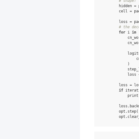
# shape: 
hidden
=
cell
=
pa
loss
=
pa
# the dec
for
i
in
cn_wo
cn_wo
logit
c
)
step_
loss
loss
=
lo
if
iterat
print
loss
.
back
opt
.
step
(
opt
.
clear