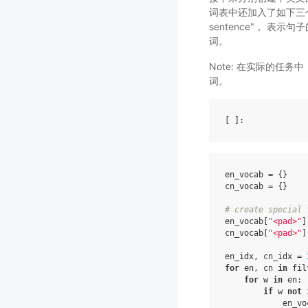
词表中还加入了如下三
sentence"， 表示
词。
Note: 在实际的任务
词。
[ ]
en_vocab
=
{}
cn_vocab
=
{}
# create special 
en_vocab
[
"<pad>"
]
cn_vocab
[
"<pad>"
]
en_idx
,
cn_idx
=
for
en
,
cn
in
fil
for
w
in
en
:
if
w
not
en_vo