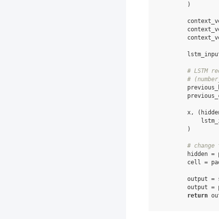
)
context_v
context_v
context_v
lstm_inpu
# LSTM re
# (number
previous_
previous_
x
,
(
hidde
lstm_
)
# change 
hidden
=
cell
=
pa
output
=
output
=
return
ou