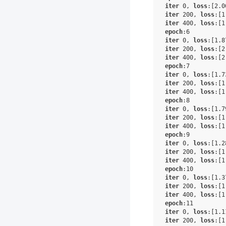
iter
 0, 
loss
:
[2.0
iter
 200, 
loss
:
[1
iter
 400, 
loss
:
[1
epoch
:6
iter
 0, 
loss
:
[1.8
iter
 200, 
loss
:
[2
iter
 400, 
loss
:
[2
epoch
:7
iter
 0, 
loss
:
[1.7
iter
 200, 
loss
:
[1
iter
 400, 
loss
:
[1
epoch
:8
iter
 0, 
loss
:
[1.7
iter
 200, 
loss
:
[1
iter
 400, 
loss
:
[1
epoch
:9
iter
 0, 
loss
:
[1.2
iter
 200, 
loss
:
[1
iter
 400, 
loss
:
[1
epoch
:10
iter
 0, 
loss
:
[1.3
iter
 200, 
loss
:
[1
iter
 400, 
loss
:
[1
epoch
:11
iter
 0, 
loss
:
[1.1
iter
 200, 
loss
:
[1