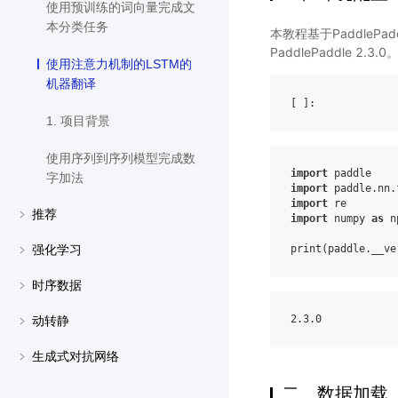
使用预训练的词向量完成文
本分类任务
本教程基于PaddleP
PaddlePaddle 2.3.0
使用注意力机制的LSTM的
机器翻译
[ ]
1. 项目背景
使用序列到序列模型完成数
import
paddle
字加法
import
paddle.nn.
import
re
推荐
import
numpy
as
n
print
(
paddle
.
__ve
强化学习
时序数据
2
.3
.0
动转静
生成式对抗网络
二、数据加载