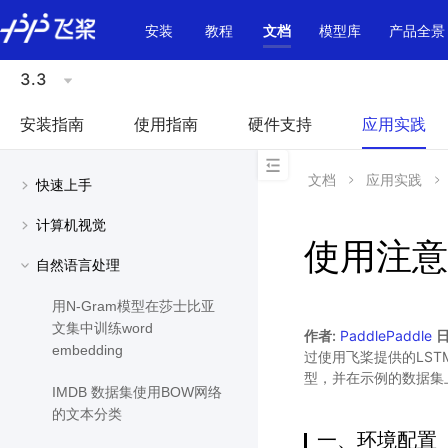
\u200E
安装
教程
文档
模型库
产品全景
3.3
安装指南
使用指南
硬件支持
应用实践
文档
应用实践
快速上手
计算机视觉
使用注意
自然语言处理
用N-Gram模型在莎士比亚
文集中训练word
作者:
PaddlePaddle
日
embedding
过使用飞桨提供的LST
型，并在示例的数据集
IMDB 数据集使用BOW网络
的文本分类
一、环境配置