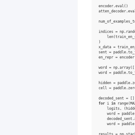
encoder
.
eval
()
atten_decoder
.
eva
num_of_examples_t
indices
=
np
.
rand
len
(
train_en_
)
x_data
=
train_en
sent
=
paddle
.
to_
en_repr
=
encoder
word
=
np
.
array
([
word
=
paddle
.
to_
hidden
=
paddle
.
z
cell
=
paddle
.
zer
decoded_sent
=
[]
for
i
in
range
(
MA
logits
,
(
hidd
word
=
paddle
decoded_sent
.
word
=
paddle
results
=
np
.
stac