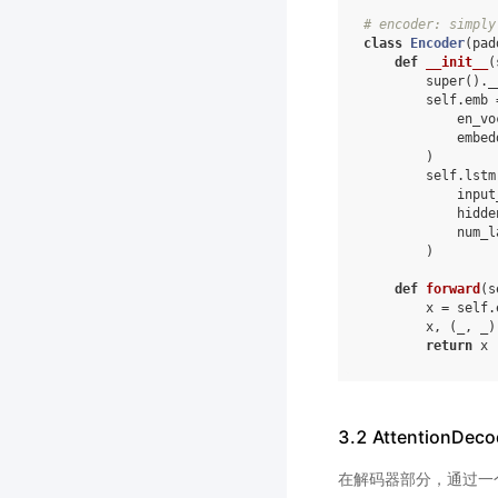
# encoder: simply
class
Encoder
(
pad
def
__init__
(
super
()
.
_
self
.
emb
en_vo
embed
)
self
.
lstm
input
hidde
num_l
)
def
forward
(
s
x
=
self
.
x
,
(
_
,
_
)
return
x
3.2 AttentionDe
在解码器部分，通过一