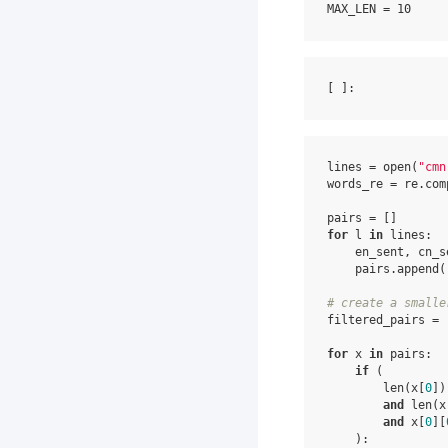
MAX_LEN
=
10
[ ]
lines
=
open
(
"cmn
words_re
=
re
.
com
pairs
=
[]
for
l
in
lines
:
en_sent
,
cn_s
pairs
.
append
(
# create a smalle
filtered_pairs
=
for
x
in
pairs
:
if
(
len
(
x
[
0
])
and
len
(
x
and
x
[
0
][
):