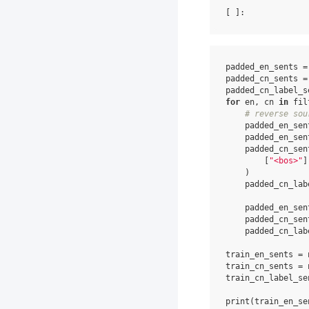
[ ]
padded_en_sents
=
padded_cn_sents
=
padded_cn_label_s
for
en
,
cn
in
fil
# reverse sou
padded_en_sen
padded_en_sen
padded_cn_sen
[
"<bos>"
]
)
padded_cn_lab
padded_en_sen
padded_cn_sen
padded_cn_lab
train_en_sents
=
train_cn_sents
=
train_cn_label_se
print
(
train_en_se