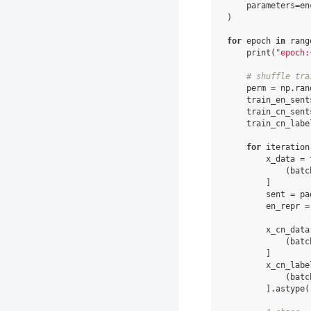
parameters
=
en
)
for
epoch
in
rang
print
(
"epoch:
# shuffle tra
perm
=
np
.
ran
train_en_sent
train_cn_sent
train_cn_labe
for
iteration
x_data
=
(
batc
]
sent
=
pa
en_repr
=
x_cn_data
(
batc
]
x_cn_labe
(
batc
]
.
astype
(