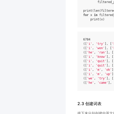
filtered_
print
(
len
(
filtere
for
x
in
filtered
print
(
x
)
6784

(
[
'i'
, 
'try'
]
, 
[
'
(
[
'i'
, 
'won'
]
, 
[
'
(
[
'he'
, 
'ran'
]
, 
[
(
[
'i'
, 
'know'
]
, 
[
(
[
'i'
, 
'quit'
]
, 
[
(
[
'i'
, 
'quit'
]
, 
[
(
[
'i'
, 
'm'
, 
'ok'
]
(
[
'i'
, 
'm'
, 
'up'
]
(
[
'we'
, 
'try'
]
, 
[
(
[
'he'
, 
'came'
]
, 
2.3 创建词表
接下来分别创建中英文