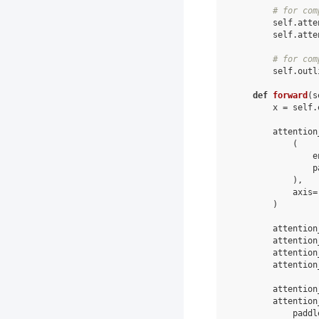
# for com
self
.
atte
self
.
atte
# for com
self
.
outl
def
forward
(
s
x
=
self
.
attention
(
e
p
),
axis
=
)
attention
attention
attention
attention
attention
attention
paddl