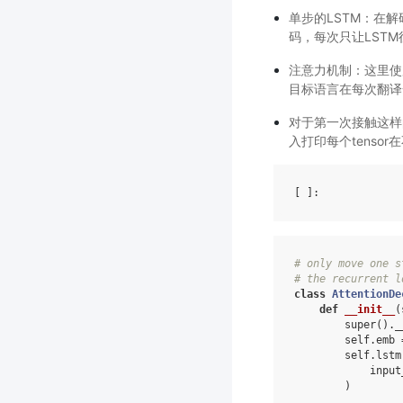
单步的LSTM：在解
码，每次只让LSTM
注意力机制：这里使
目标语言在每次翻译
对于第一次接触这样
入打印每个tenso
[ ]
# only move one s
# the recurrent l
class
AttentionDe
def
__init__
(
super
()
.
_
self
.
emb
self
.
lstm
input
)