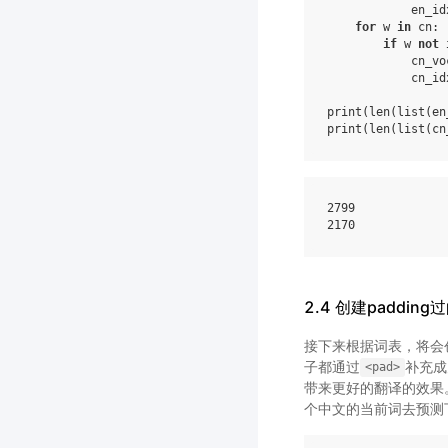
en_id
for
w
in
cn
:
if
w
not
cn_vo
cn_id
print
(
len
(
list
(
en
print
(
len
(
list
(
cn
2799

2.4 创建paddin
接下来根据词表，将会创
子都通过
补充成
<pad>
带来更好的翻译的效果。
个中文的当前词去预测