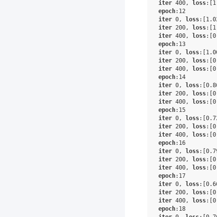
iter
 400, 
loss
:
[1
epoch
:12
iter
 0, 
loss
:
[1.0
iter
 200, 
loss
:
[1
iter
 400, 
loss
:
[0
epoch
:13
iter
 0, 
loss
:
[1.0
iter
 200, 
loss
:
[0
iter
 400, 
loss
:
[0
epoch
:14
iter
 0, 
loss
:
[0.8
iter
 200, 
loss
:
[0
iter
 400, 
loss
:
[0
epoch
:15
iter
 0, 
loss
:
[0.7
iter
 200, 
loss
:
[0
iter
 400, 
loss
:
[0
epoch
:16
iter
 0, 
loss
:
[0.7
iter
 200, 
loss
:
[0
iter
 400, 
loss
:
[0
epoch
:17
iter
 0, 
loss
:
[0.6
iter
 200, 
loss
:
[0
iter
 400, 
loss
:
[0
epoch
:18
iter
 0, 
loss
:
[0.7