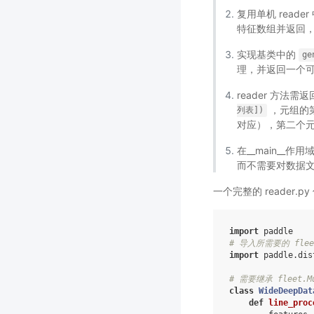
复用单机 reader
特征数组并返回，特
实现基类中的
ge
理，并返回一个可以
reader 方法
，元组的第一
列表])
对应），第二个元素
在__main__作
而不需要对数据
一个完整的 reader.p
import
paddle
# 导入所需要的 fle
import
paddle.dis
# 需要继承 fleet.Mu
class
WideDeepDat
def
line_proc