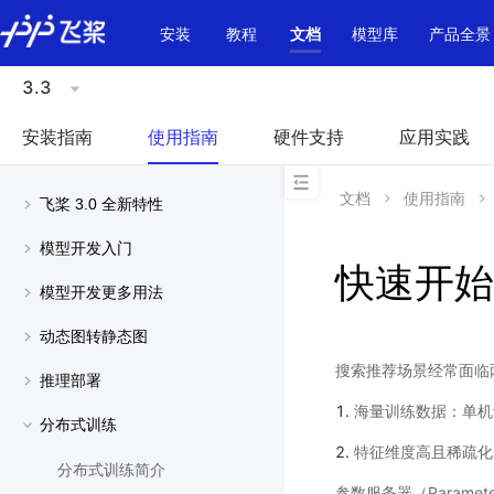
\u200E
安装
教程
文档
模型库
产品全景
3.3
安装指南
使用指南
硬件支持
应用实践
文档
使用指南
飞桨 3.0 全新特性
模型开发入门
快速开始
模型开发更多用法
动态图转静态图
搜索推荐场景经常面临
推理部署
海量训练数据：单机
分布式训练
特征维度高且稀疏化
分布式训练简介
参数服务器（Param