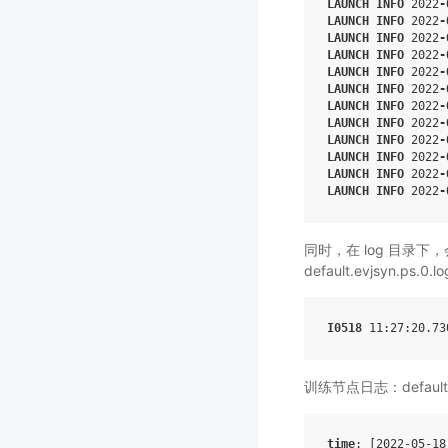
LAUNCH
INFO
2022
-
LAUNCH
INFO
2022
-
LAUNCH
INFO
2022
-
LAUNCH
INFO
2022
-
LAUNCH
INFO
2022
-
LAUNCH
INFO
2022
-
LAUNCH
INFO
2022
-
LAUNCH
INFO
2022
-
LAUNCH
INFO
2022
-
LAUNCH
INFO
2022
-
LAUNCH
INFO
2022
-
LAUNCH
INFO
2022
-
同时，在 log 目录
default.evjsy
I0518
11
:27
:20.73
训练节点日志：default
time
:
[
2022
-05-18