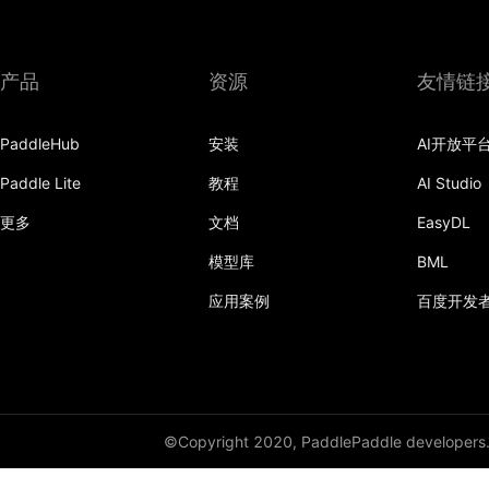
产品
资源
友情链
PaddleHub
安装
AI开放平
Paddle Lite
教程
AI Studio
更多
文档
EasyDL
模型库
BML
应用案例
百度开发
©Copyright 2020, PaddlePaddle developers