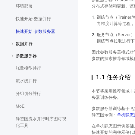
分布式存储和更新。该
环境部署
训练节点（Train
快速开始-数据并行
向梯度计算等过程，
快速开始-参数服务器
服务节点（Serv
训练节点拉取进行下
数据并行
因此参数服务器模式对
参数服务器
参数的搜索推荐领域模
张量模型并行
1.1 任务介绍
流水线并行
本节将采用推荐领域非常经
分组切分并行
务器训练任务。
MoE
参数服务器训练基于飞桨静
静态图示例：
单机静态
静态图流水并行时序图可视
化工具
在单机静态图示例基础
快速开始的完整示例代