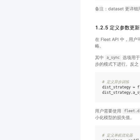
备注：dataset 更详
1.2.5 定义参数
在 Fleet API 中，
略。
其中
选项用于
a_sync
步的模式下进行。反之
# 定义异步训练
dist_strategy
=
f
dist_strategy
.
a_s
用户需要使用
fleet.d
小化模型的损失值。
# 定义单机优化器