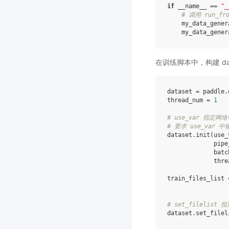
if
__name__
==
"_
# 调用 run_
my_data_gener
my_data_gener
在训练脚本中，构建 dat
dataset
=
paddle
.
thread_num
=
1
# use_var 指定网
# 要求 use_va
dataset
.
init
(
use_
pipe
batc
thre
train_files_list
# set_filelis
dataset
.
set_filel