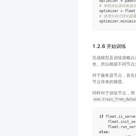
optimizer
=
paddl
# 单机优化器转换成
optimizer
=
fleet
# 使用分布式优化器最小化
optimizer
.
minimiz
1.2.6 开始训练
完成模型及训练策略以
色，所以根据不同节点
对于服务器节点，首先
节点传来的梯度。
同样对于训练节点，用
exe.train_from_data
if
fleet
.
is_serve
fleet
.
init_se
fleet
.
run_ser
else
: