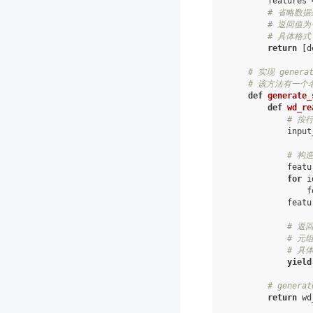
features
# 省略数据处
# 返回值为
# 具体格式：[
return
[
d
# 实现 genera
# 该方法有一个
def
generate_
def
wd_re
# 按
input
# 构造
featu
for
i
f
featu
# 返
# 元
# 具体格
yield
# gener
return
wd