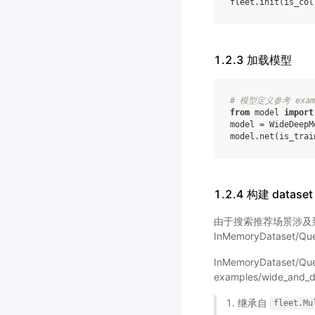
fleet
.
init
(
is_col
1.2.3 加载模型
# 模型定义参考 exampl
from
model
import
model
=
WideDeepM
model
.
net
(
is_trai
1.2.4 构建 datas
由于搜索推荐场景涉及
InMemoryDataset/
InMemoryDataset
examples/wide_an
继承自
fleet.Mu