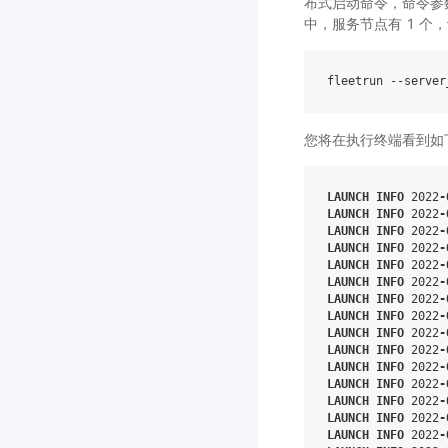
布式启动命令，命令参
中，服务节点有 1 个，
fleetrun
--server
您将在执行终端看到如
LAUNCH
INFO
2022
-
LAUNCH
INFO
2022
-
LAUNCH
INFO
2022
-
LAUNCH
INFO
2022
-
LAUNCH
INFO
2022
-
LAUNCH
INFO
2022
-
LAUNCH
INFO
2022
-
LAUNCH
INFO
2022
-
LAUNCH
INFO
2022
-
LAUNCH
INFO
2022
-
LAUNCH
INFO
2022
-
LAUNCH
INFO
2022
-
LAUNCH
INFO
2022
-
LAUNCH
INFO
2022
-
LAUNCH
INFO
2022
-