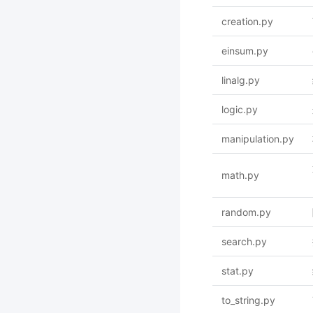
creation.py
einsum.py
linalg.py
logic.py
manipulation.py
math.py
random.py
search.py
stat.py
to_string.py