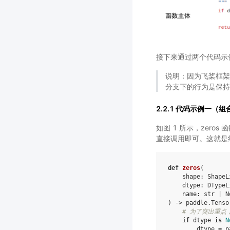
接下来通过两个代码示例
说明：因为飞桨框架
分支下的行为是保持
2.2.1 代码示例一（组合其
如图 1 所示，zeros 
直接调用即可。这就是组合
def
zeros
(
shape
:
ShapeL
dtype
:
DTypeL
name
:
str
|
N
)
->
paddle
.
Tenso
# 为了突出重点
if
dtype
is
N
dtype
=
p