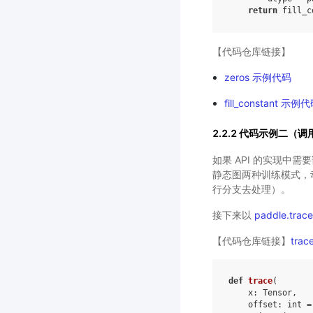
return
fill_c
【代码仓库链接】
zeros 示例代码
fill_constant 示例
2.2.2 代码示例二（调
如果 API 的实现中
静态图两种训练模式，动
行分支去处理）。
接下来以
paddle.trace
【代码仓库链接】
tra
def
trace
(
x
:
Tensor
,
offset
:
int
=