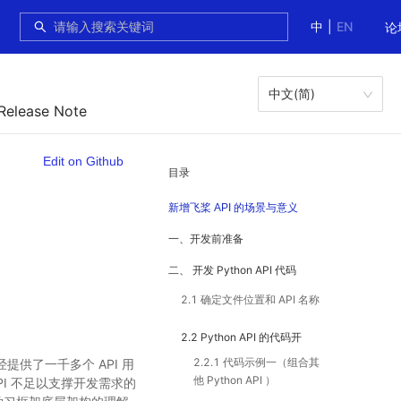
中
|
EN
论
中文(简)
 Release Note
Edit on Github
目录
新增飞桨 API 的场景与意义
一、开发前准备
二、 开发 Python API 代码
2.1 确定文件位置和 API 名称
2.2 Python API 的代码开
2.2.1 代码示例一（组合其
供了一千多个 API 用
发示例
他 Python API ）
I 不足以支撑开发需求的