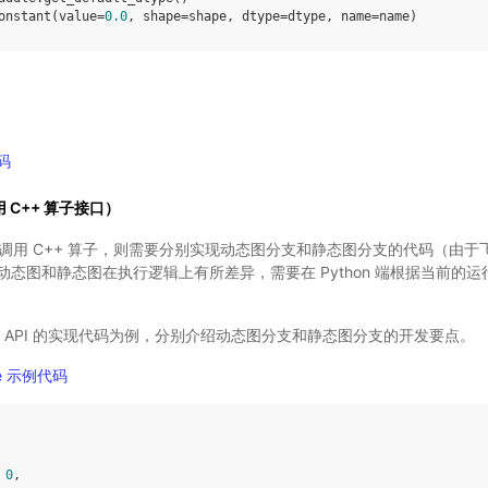
onstant
(
value
=
0.0
,
shape
=
shape
,
dtype
=
dtype
,
name
=
name
)
代码
用 C++ 算子接口）
需要调用 C++ 算子，则需要分别实现动态图分支和静态图分支的代码（由
态图和静态图在执行逻辑上有所差异，需要在 Python 端根据当前的
API 的实现代码为例，分别介绍动态图分支和静态图分支的开发要点。
ce 示例代码
0
,