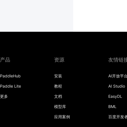
产品
资源
友情链
PaddleHub
安装
AI开放平
Paddle Lite
教程
AI Studio
更多
文档
EasyDL
模型库
BML
应用案例
百度开发