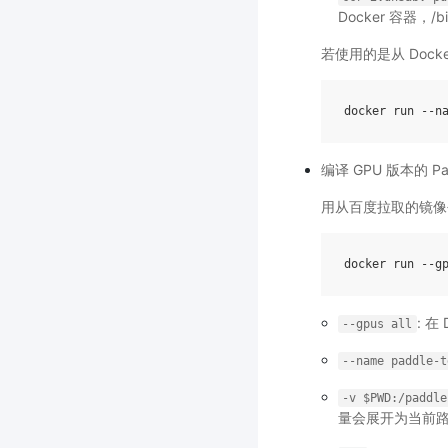
Docker 容器，/b
若使用的是从 Doc
编译 GPU 版本的 Pad
用从百度拉取的镜像
: 在
--gpus
all
--name
paddle-t
-v
$PWD:/paddle
量会展开为当前