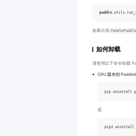
paddle
.
utils
.
run_
如果出现
PaddlePaddl
如何卸载
请使用以下命令卸载 Padd
CPU 版本的 Paddle
pip
uninstall
或
pip3
uninstall