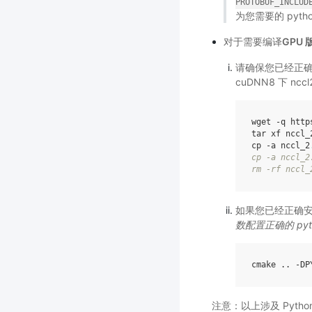
PROTOBUF_INCLUD
为您需要的 pyth
对于需要编译
GPU 版
请确保您已经正确安
cuDNN8 下 n
wget
-
q
http
tar
xf
nccl_
cp
-
a
nccl_2
cp
-
a
nccl_2
rm
-
rf
nccl_
如果您已经正确
数配置正确的 pyt
cmake
..
-
DP
注意：以上涉及 Python