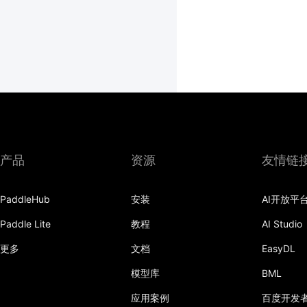
产品
资源
友情链
PaddleHub
安装
AI开放平
Paddle Lite
教程
AI Studio
更多
文档
EasyDL
模型库
BML
应用案例
百度开发