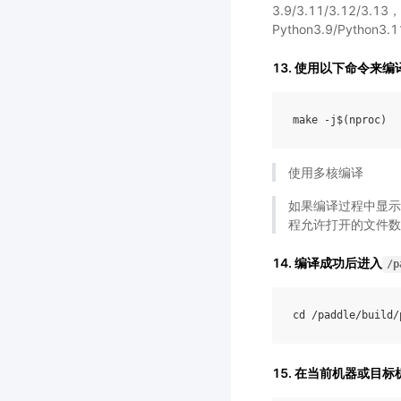
3.9/3.11/3.12/3.
Python3.9/Python3.1
13. 使用以下命令来编
使用多核编译
如果编译过程中显示“Too
程允许打开的文件数，
14. 编译成功后进入
/p
cd
/
paddle
/
build
/
15. 在当前机器或目