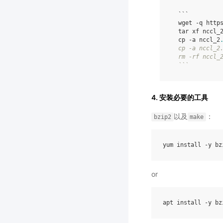
  ```

  wget -q http
  tar xf nccl_
  cp -a nccl_2
  cp -a nccl_2.
  rm -rf nccl_2
4. 安装必要的工具
以及
：
bzip2
make
yum
install
-
y
bz
or
apt
install
-
y
bz