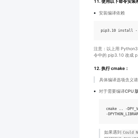
11. 使用以下命令安
安装编译依赖
pip3
.10
install
-
注意：以上用 Python3
令中的 pip3.10 改成 pip
12. 执行 cmake：
具体编译选项含义请
对于需要编译
CPU 版
cmake .. -DPY_V
如果遇到
Could