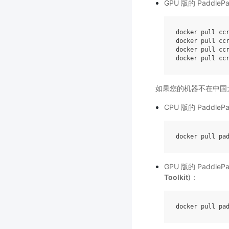
GPU 版的 PaddleP
docker
pull
cc
docker
pull
cc
docker
pull
cc
docker
pull
cc
如果您的机器不在中国
CPU 版的 PaddleP
docker
pull
pa
GPU 版的 PaddlePa
Toolkit
)：
docker
pull
pa