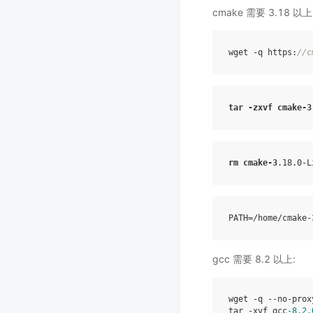
cmake 需要 3.18 以上
wget
-
q
https
:
//
c
tar
-
zxvf
cmake
-
3
rm
cmake
-
3
.18
.0
-
L
gcc 需要 8.2 以上:
wget
-
q
--
no
-
prox
tar
-
xvf
gcc
-
8.2
.