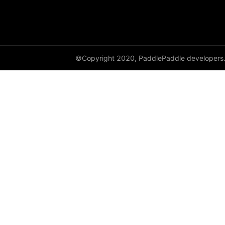
©Copyright 2020, PaddlePaddle developers