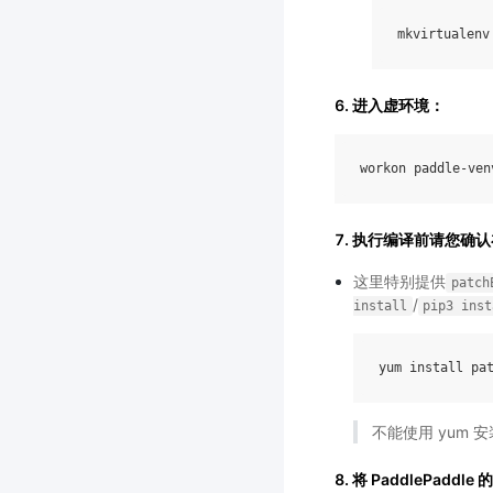
mkvirtualenv
6. 进入虚环境：
workon
paddle
-
ven
7.
执行编译前
请您确认
这里特别提供
patch
/
install
pip3
inst
yum
install
pa
不能使用 yum 安装
8. 将 PaddlePadd