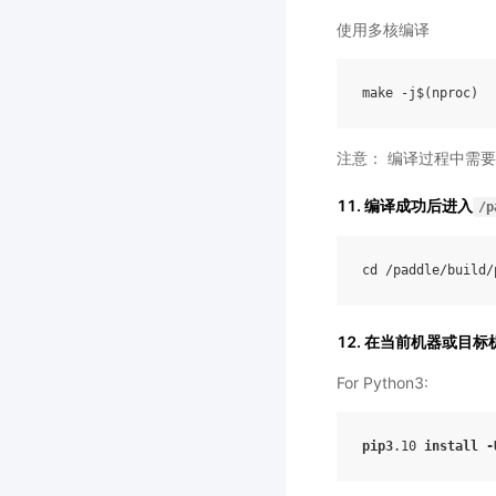
使用多核编译
注意： 编译过程中需要从
11. 编译成功后进入
/p
cd
/
paddle
/
build
/
12. 在当前机器或目
For Python3:
pip3
.10
install
-