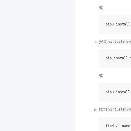
或
pip3
install
安装
virtualenvw
pip
install
或
pip3
install
找到
virtualenvw
find
/
-
name