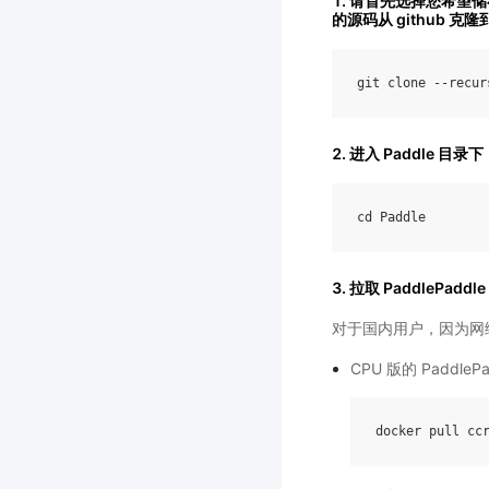
1. 请首先选择您希望储存
的源码从 github 克
git
clone
--
recur
2. 进入 Paddle 目录下
cd
Paddle
3. 拉取 PaddlePaddl
对于国内用户，因为网络
CPU 版的 PaddleP
docker
pull
cc