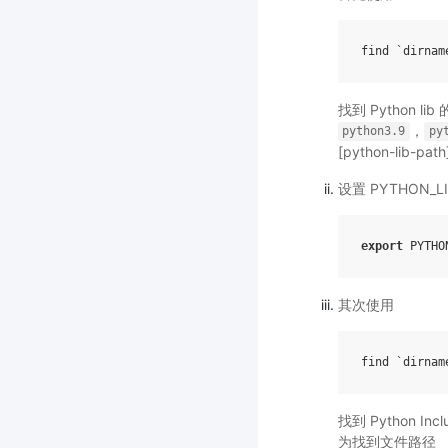
find `dirnam
找到 Python l
，
python3.9
py
[python-lib-
设置 PYTHON_LI
export
PYTHO
其次使用
find `dirnam
找到 Python In
为找到文件路径