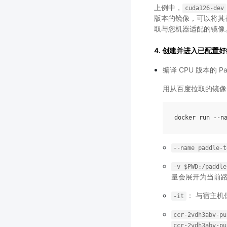
上例中，
cuda126-dev
版本的镜像，可以将其替
取与您机器适配的镜像
4. 创建并进入已配置好编
编译 CPU 版本的 Pad
用从百度拉取的镜像
--name
paddle-t
-v
$PWD:/paddle
量会展开为当前
： 与宿主机
-it
ccr-2vdh3abv-pu
ccr-2vdh3abv-pu