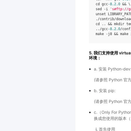
cd
gcc
-
8.2
.0
&&
sed
-
i
's#ftp://g
unset
LIBRARY_PAT
./
contrib
/
downloa
cd
..
&&
mkdir
te
../
gcc
-
8.2
.0
/
conf
make
-
j8
&&
make
5. 我们支持使用 vi
环境：
a. 安装 Python-dev
(请参照 Python 
b. 安装 pip:
(请参照 Python 
c.（Only For P
换成您使用的版本（3.9
首先使用