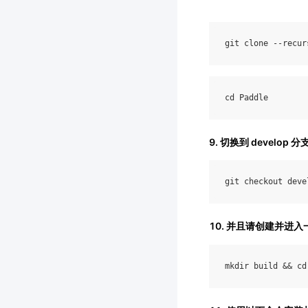
git
clone
--
recur
cd
Paddle
9. 切换到 develop
git
checkout
deve
10. 并且请创建并进入一
mkdir
build
&&
cd