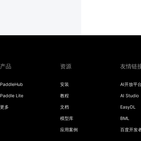
产品
资源
友情链
PaddleHub
安装
AI开放平
Paddle Lite
教程
AI Studio
更多
文档
EasyDL
模型库
BML
应用案例
百度开发