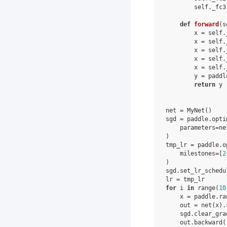
self
.
_fc3
def
forward
(
s
x
=
self
.
x
=
self
.
x
=
self
.
x
=
self
.
x
=
self
.
y
=
paddl
return
y
net
=
MyNet
()
sgd
=
paddle
.
opti
parameters
=
ne
)
tmp_lr
=
paddle
.
o
milestones
=
[
2
)
sgd
.
set_lr_schedu
lr
=
tmp_lr
for
i
in
range
(
10
x
=
paddle
.
ra
out
=
net
(
x
)
.
sgd
.
clear_gra
out
.
backward
(