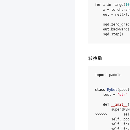
for
i
in
range
(
10
x
=
torch
.
ran
out
=
net
(
x
)
.
sgd
.
zero_grad
out
.
backward
(
sgd
.
step
()
转换后
import
paddle
class
MyNet
(
paddl
test
=
"str"
def
__init__
(
super
(
MyN
>>>>>>
sel
self
.
_poo
self
.
_fc1
self
.
_fc2