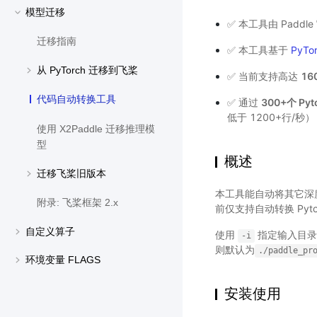
模型迁移
✅ 本工具由 Paddl
迁移指南
✅ 本工具基于
PyTo
从 PyTorch 迁移到飞桨
✅ 当前支持高达
160
代码自动转换工具
✅ 通过
300+个 Py
低于 1200+行/秒）
使用 X2Paddle 迁移推理模
型
概述
迁移飞桨旧版本
本工具能自动将其它深
附录: 飞桨框架 2.x
前仅支持自动转换 Py
自定义算子
使用
指定输入目录
-i
则默认为
./paddle_pr
环境变量 FLAGS
安装使用