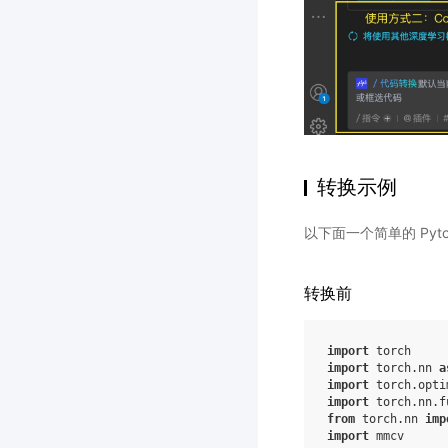
转换示例
以下面一个简单的 Pyto
转换前
import
torch
import
torch.nn
a
import
torch.opti
import
torch.nn.f
from
torch.nn
imp
import
mmcv