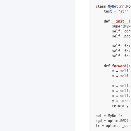
class
MyNet
(
nn
.
Mo
test
=
"str"
def
__init__
(
super
(
MyN
self
.
_con
self
.
_poo
self
.
_fc1
self
.
_fc2
self
.
_fc3
def
forward
(
s
x
=
self
.
x
=
self
.
x
=
self
.
x
=
self
.
x
=
self
.
y
=
torch
return
y
net
=
MyNet
()
sgd
=
optim
.
SGD
(
n
lr
=
optim
.
lr_sch