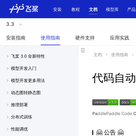
\u200E
安装
教程
文档
模型库
产品
3.3
安装指南
使用指南
硬件支持
应用实践
文档
使用指南
飞桨 3.0 全新特性
模型开发入门
代码自动
模型开发更多用法
动态图转静态图
推理部署
Pa
ddlePaddle Code
C
分布式训练
性能调优
🤗 公告 🤗