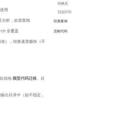
转换后
迎使用
日志打印
证分析，欢迎查阅
经典案例
ch 全覆盖
贡献代码
修改），转换速度极快（不
速自动地
模型代码迁移
。目
输出目录中（如不指定，