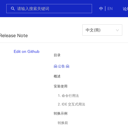
中
|
EN
论
中文(简)
 Release Note
Edit on Github
目录
🤗 公告 🤗
概述
安装使用
1. 命令行用法
2. IDE 交互式用法
转换示例
转换前