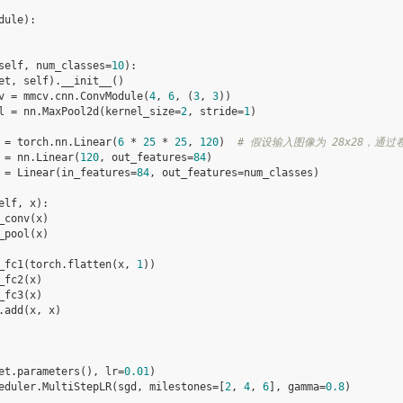
dule
):
self
,
num_classes
=
10
):
et
,
self
)
.
__init__
()
v
=
mmcv
.
cnn
.
ConvModule
(
4
,
6
,
(
3
,
3
))
l
=
nn
.
MaxPool2d
(
kernel_size
=
2
,
stride
=
1
)
=
torch
.
nn
.
Linear
(
6
*
25
*
25
,
120
)
# 假设输入图像为 28x28，通过
=
nn
.
Linear
(
120
,
out_features
=
84
)
=
Linear
(
in_features
=
84
,
out_features
=
num_classes
)
elf
,
x
):
_conv
(
x
)
_pool
(
x
)
_fc1
(
torch
.
flatten
(
x
,
1
))
_fc2
(
x
)
_fc3
(
x
)
.
add
(
x
,
x
)
et
.
parameters
(),
lr
=
0.01
)
eduler
.
MultiStepLR
(
sgd
,
milestones
=
[
2
,
4
,
6
],
gamma
=
0.8
)