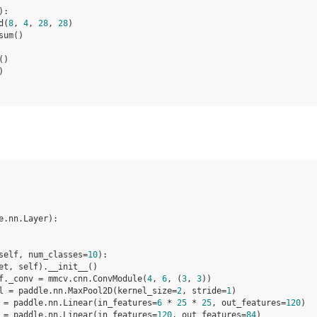
):
d
(
8
,
4
,
28
,
28
)
sum
()
()
)
e
.
nn
.
Layer
):
self
,
num_classes
=
10
):
et
,
self
)
.
__init__
()
f
.
_conv
=
mmcv
.
cnn
.
ConvModule
(
4
,
6
,
(
3
,
3
))
l
=
paddle
.
nn
.
MaxPool2D
(
kernel_size
=
2
,
stride
=
1
)
=
paddle
.
nn
.
Linear
(
in_features
=
6
*
25
*
25
,
out_features
=
120
)
=
paddle
.
nn
.
Linear
(
in_features
=
120
,
out_features
=
84
)