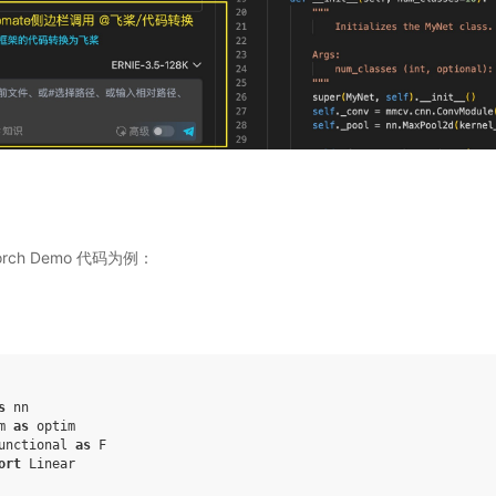
rch Demo 代码为例：
s
nn
m
as
optim
unctional
as
F
ort
Linear