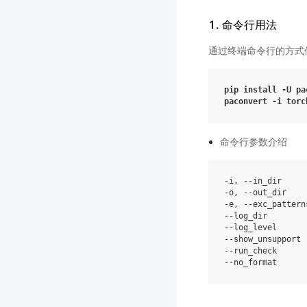
1. 命令行用法
通过终端命令行的方式
pip
install
-U
pa
paconvert
-i
torc
命令行参数介绍
-i, --in_dir  
-o, --out_dir
-e, --exc_p
--log_dir   
--log_level    
--show_unsup
--run_check  