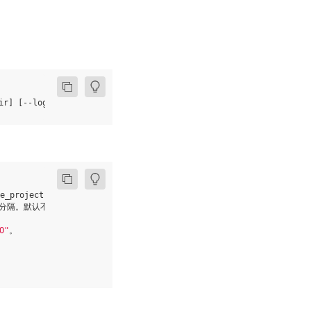
ir
]
[
--log_level
"INFO"
]
[
--show_unsupport
]
[
--run_check
]
[
--no_
e_project 目录来保存代码。

号分隔。默认不会排除。

O"
。


