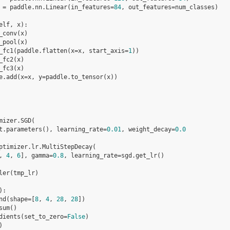
=
paddle
.
nn
.
Linear
(
in_features
=
84
,
out_features
=
num_classes
)
elf
,
x
):
_conv
(
x
)
_pool
(
x
)
_fc1
(
paddle
.
flatten
(
x
=
x
,
start_axis
=
1
))
_fc2
(
x
)
_fc3
(
x
)
e
.
add
(
x
=
x
,
y
=
paddle
.
to_tensor
(
x
))
mizer
.
SGD
(
t
.
parameters
(),
learning_rate
=
0.01
,
weight_decay
=
0.0
ptimizer
.
lr
.
MultiStepDecay
(
,
4
,
6
],
gamma
=
0.8
,
learning_rate
=
sgd
.
get_lr
()
ler
(
tmp_lr
)
):
nd
(
shape
=
[
8
,
4
,
28
,
28
])
sum
()
dients
(
set_to_zero
=
False
)
)