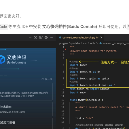
式界面更友好。
等主流 IDE 中安装
文心快码插件(Baidu Comate)
后即可使用。以
Code