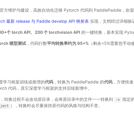
e 官方维护与建设，高效自动化迁移 Pytorch 代码到 PaddlePaddle，欢
rch 最新 release 与 Paddle develop API 映射表
实现，文档经过详细验
0+个 torch API、200 个 torchvision API
的一键转换，基本实现 Pytor
torch 模型测试
，代码行数
平均转换率约为 95+%
（剩余<5%需要您手动
度学习框架训练或推理的
代码
，转换为 PaddlePaddle 的
代码
，方便快
torch 代码，其它深度学习框架的支持后续新增中。
，转换过程不会改动原目录，会将原目录中的文件一一转换到
指定的
-o
），转换时会尽量保持原代码的风格与结构不变。
oject