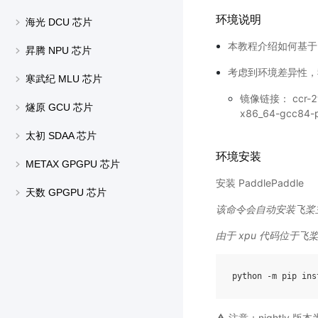
环境说明
海光 DCU 芯片
本教程介绍如何基于昆仑
昇腾 NPU 芯片
考虑到环境差异性，
寒武纪 MLU 芯片
镜像链接： ccr-2vdh
燧原 GCU 芯片
x86_64-gcc84-
太初 SDAA 芯片
环境安装
METAX GPGPU 芯片
安装 PaddlePaddle
天数 GPGPU 芯片
该命令会自动安装飞桨主框架
由于 xpu 代码位于飞桨
python
-m
pip
ins
⚠️ 注意：nightl