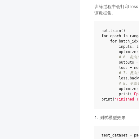
训练过程中会打印 los
该数据集。
net
.
train
()
for
epoch
in
rang
for
batch_idx
inputs
,
l
optimizer
# 6. 前
outputs
=
loss
=
ne
# 7. 反向
loss
.
back
# 8. 更新
optimizer
print
(
'Ep
print
(
'Finished T
测试模型效果
test_dataset
=
pa