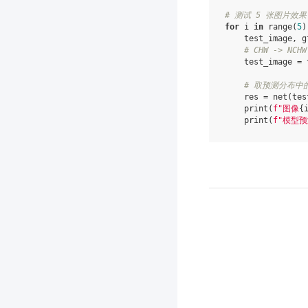
# 测试 5 张图片效果
for
i
in
range
(
5
)
test_image
,
g
# CHW -> NCHW
test_image
=
# 取预测分布中
res
=
net
(
tes
print
(
f
"图像
{
print
(
f
"模型