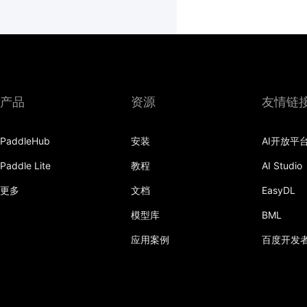
产品
资源
友情链
PaddleHub
安装
AI开放平
Paddle Lite
教程
AI Studio
更多
文档
EasyDL
模型库
BML
应用案例
百度开发