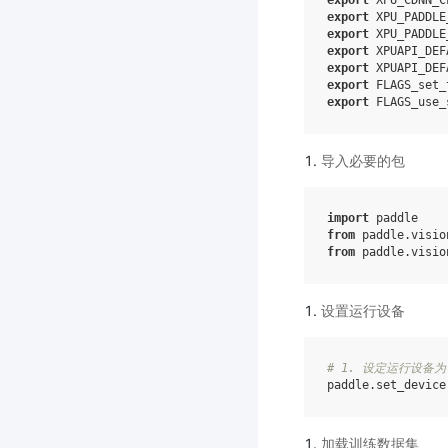
export
XPU_CDNN_C
export
XPU_PADDLE
export
XPU_PADDLE
export
XPUAPI_DEF
export
XPUAPI_DEF
export
FLAGS_set_
export
FLAGS_use_
导入必要的包
import
paddle
from
paddle.visio
from
paddle.visio
设置运行设备
# 1. 设定运行设备为 
paddle
.
set_device
加载训练数据集