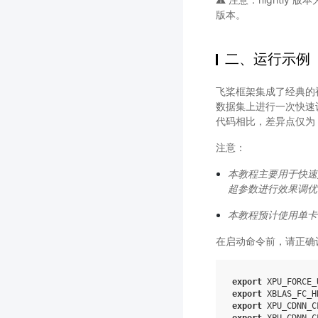
版本。
二、运行示例
飞桨框架集成了经典的视觉
数据集上进行一次快速训
代码相比，差异点仅为
注意：
本教程主要用于快速
超参数进行效果调优
本教程预计使用单卡 P
在启动命令前，请正确
export
XPU_FORCE_
export
XBLAS_FC_H
export
XPU_CDNN_C