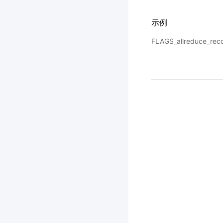
示例
FLAGS_allreduce_