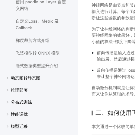
使用 paddle.nn.Layer 自定
神经网络是由节点和节
义网络
输入进行计算。每个函
断让这些函数的参数进
自定义Loss、Metric 及
Callback
为了让神经网络的判断
要神经网络的效果好，
梯度裁剪方式介绍
小值的算法–梯度下降
前向传播是输入通过
飞桨模型转 ONNX 模型
输出层。然后通过损失
隐式数据类型提升介绍
反向传播是通过 l
来让整个神经网络达到
动态图转静态图
自动微分机制就是让你
推理部署
而来让你从繁琐的求导
分布式训练
二、如何使用
性能调优
本文通过一个比较简单的
模型迁移