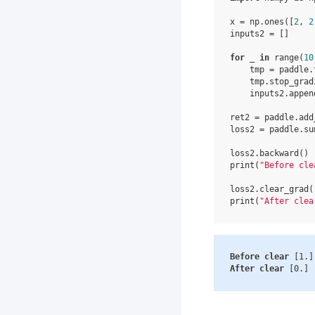
x
=
np
.
ones
([
2
,
2
inputs2
=
[]
for
_
in
range
(
10
tmp
=
paddle
.
tmp
.
stop_grad
inputs2
.
appen
ret2
=
paddle
.
add
loss2
=
paddle
.
su
loss2
.
backward
()
print
(
"Before cle
loss2
.
clear_grad
(
print
(
"After clea
Before
clear
[
1.
]
After
clear
[
0.
]