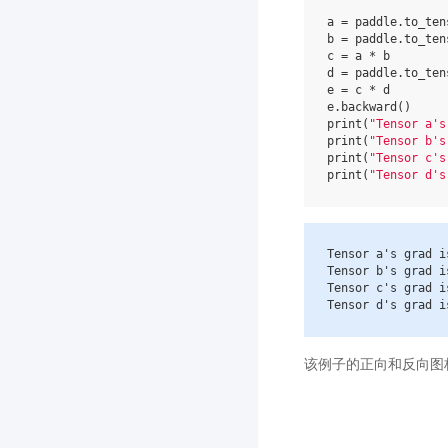
a
=
paddle
.
to_ten
b
=
paddle
.
to_ten
c
=
a
*
b
d
=
paddle
.
to_ten
e
=
c
*
d
e
.
backward
()
print
(
"Tensor a's
print
(
"Tensor b's
print
(
"Tensor c's
print
(
"Tensor d's
Tensor
a
's grad i
Tensor
b
's grad i
Tensor
c
's grad i
Tensor
d
's grad i
该例子的正向和反向图