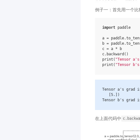
例子一：首先用一个比
import
paddle
a
=
paddle
.
to_ten
b
=
paddle
.
to_ten
c
=
a
*
b
c
.
backward
()
print
(
"Tensor a's
print
(
"Tensor b's
Tensor
a
's grad i
[
5.
])
Tensor
b
's grad i
在上面代码中
c.backw