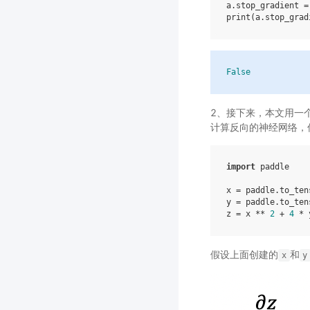
a
.
stop_gradient
=
print
(
a
.
stop_grad
False
2、接下来，本文用一
计算反向的神经网络，
import
paddle
x
=
paddle
.
to_ten
y
=
paddle
.
to_ten
z
=
x
**
2
+
4
*
假设上面创建的
和
x
y