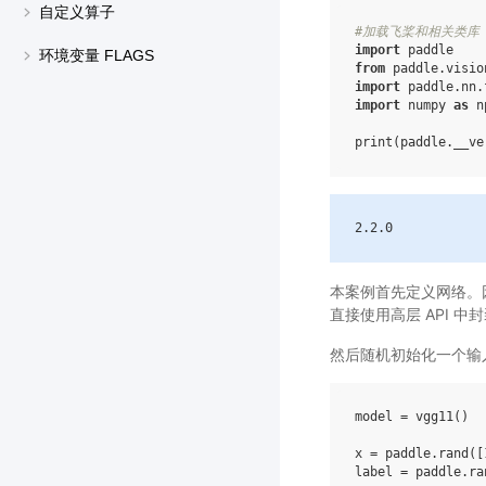
自定义算子
#加载飞桨和相关类库
import
paddle
环境变量 FLAGS
from
paddle.visio
import
paddle.nn.
import
numpy
as
n
print
(
paddle
.
__ve
2
.2
.0
本案例首先定义网络。
直接使用高层 API 中
然后随机初始化一个输
model
=
vgg11
()
x
=
paddle
.
rand
([
label
=
paddle
.
ra