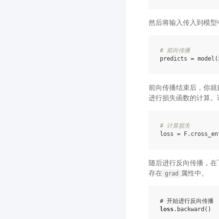
然后将输入传入到模型
# 前向传播
predicts
=
model
(
前向传播结束后，你就
进行损失函数的计算。
# 计算损失
loss
=
F
.
cross_en
随后进行反向传播，在
存在
属性中。
grad
# 开始进行反向传播
loss
.
backward
()