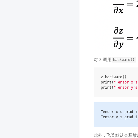
对 z 调用
backward()
z
.
backward
()
print
(
"Tensor x's
print
(
"Tensor y's
Tensor
x
's grad i
Tensor
y
's grad i
此外，飞桨默认会释放