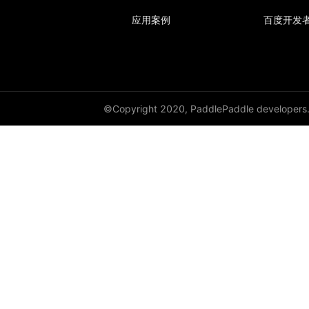
应用案例
百度开发
©Copyright 2020, PaddlePaddle developers