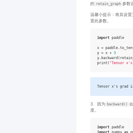
的
参数
retain_graph
温馨小提示：将其设置
置此参数。
import
paddle
x
=
paddle
.
to_ten
y
=
x
+
3
y
.
backward
(
retain
print
(
"Tensor x's
Tensor
x
's grad i
3、因为
backward()
度。
import
paddle
import
numpy
as
n