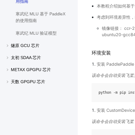
用指南
本教程介绍如何基于寒武
寒武纪 MLU 基于 PaddleX
考虑到环境差异性，
的使用指南
镜像链接： ccr-2vdh
寒武纪 MLU 验证模型
ubuntu20-gcc8
燧原 GCU 芯片
环境安装
太初 SDAA 芯片
安装 PaddlePaddle
METAX GPGPU 芯片
该命令会自动安装飞桨主框架
天数 GPGPU 芯片
python
-m
pip
ins
安装 CustomDevice
该命令会自动安装飞桨 Cust