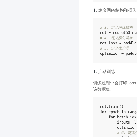
定义网络结构和损失
# 3. 定义网络结构
net
=
resnet50
(
nu
# 4. 定义损失函数
net_loss
=
paddle
# 5. 定义优化器
optimizer
=
paddl
启动训练
训练过程中会打印 los
该数据集。
net
.
train
()
for
epoch
in
rang
for
batch_idx
inputs
,
l
optimizer
# 6. 前