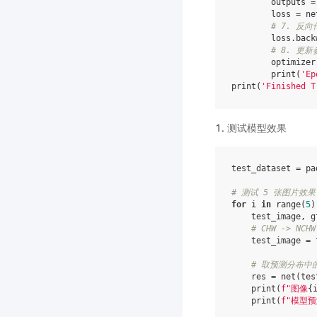
outputs
=
loss
=
ne
# 7. 反向
loss
.
back
# 8. 更新
optimizer
print
(
'Ep
print
(
'Finished T
测试模型效果
test_dataset
=
pa
# 测试 5 张图片效果
for
i
in
range
(
5
)
test_image
,
g
# CHW -> NCHW
test_image
=
# 取预测分布中
res
=
net
(
tes
print
(
f
"图像
{
print
(
f
"模型