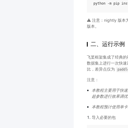
python
-m
pip
ins
⚠️ 注意：nightl
版本。
二、运行示例
飞桨框架集成了经典的视觉
数据集上进行一次快速训
比，差异点仅为
paddl
注意：
本教程主要用于快速
超参数进行效果调优
本教程预计使用单卡 M
导入必要的包