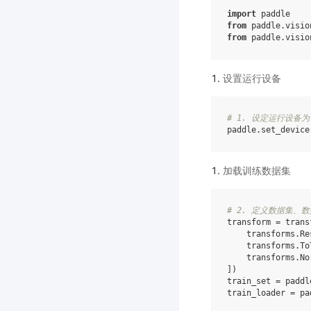
import
paddle
from
paddle.visio
from
paddle.visio
设置运行设备
# 1. 设定运行设备为 
paddle
.
set_device
加载训练数据集
# 2. 定义数据集、数
transform
=
trans
transforms
.
Re
transforms
.
To
transforms
.
No
])
train_set
=
paddl
train_loader
=
pa