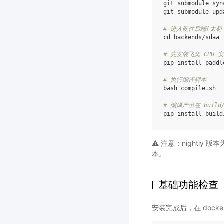
git
submodule
sync
git
submodule
upd
# 进入硬件后端(太初 
cd
backends/sdaa

# 先安装飞桨 CPU 
pip
install
paddl
# 执行编译脚本
bash
compile.sh

# 编译产出在 build
pip
install
build
⚠️ 注意：nightl
本。
基础功能检查
安装完成后，在 doc