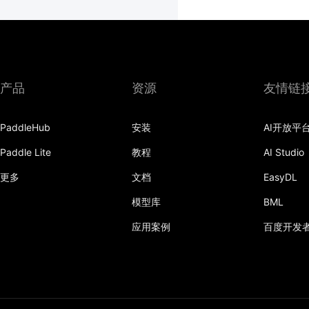
产品
资源
友情链
PaddleHub
安装
AI开放平
Paddle Lite
教程
AI Studio
更多
文档
EasyDL
模型库
BML
应用案例
百度开发