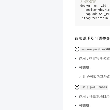
# 启动容器
docker
run
-itd
-
--device
=
/dev/tc
--cap-add
SYS_PT
jfrog.tecorigin.
选项说明及可调整参
①
--name
paddle-SD
作用
：指定容器名称
可调整
：
用户可改为其他
②
-v
$(pwd):/work
作用
：挂载本地目
可调整
：