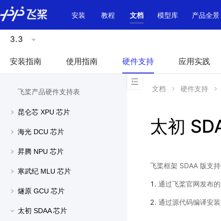
\u200E
安装
教程
文档
模型库
产品全景
3.3
安装指南
使用指南
硬件支持
应用实践
文档
硬件支持
飞桨产品硬件支持表
昆仑芯 XPU 芯片
太初 SD
海光 DCU 芯片
昇腾 NPU 芯片
飞桨框架 SDAA 版支
寒武纪 MLU 芯片
通过飞桨官网发布的 w
燧原 GCU 芯片
通过源代码编译安装得到
太初 SDAA 芯片