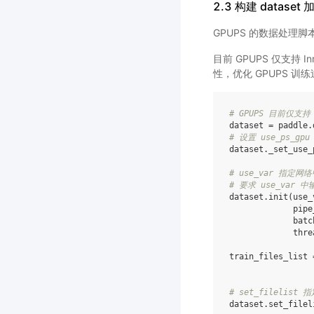
2.3 构建 dataset
GPUPS 的数据处理脚本 
目前 GPUPS 仅支持 I
性，优化 GPUPS 
# GPUPS 目前仅支持 I
dataset
=
paddle
.
# 设置 use_ps_gp
dataset
.
_set_use_
# use_var 指定网
# 要求 use_va
dataset
.
init
(
use_
pipe
batc
thre
train_files_list
# set_filelis
dataset
.
set_filel