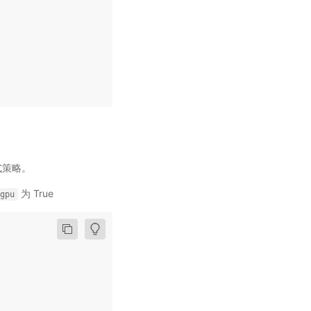
式策略。
为 True
gpu