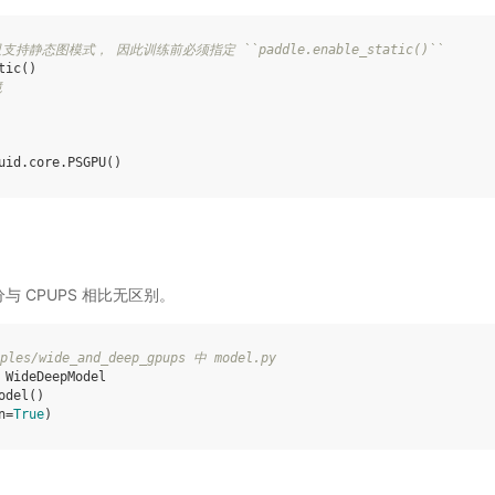
只支持静态图模式， 因此训练前必须指定 ``paddle.enable_static()``
tic
()
境
uid
.
core
.
PSGPU
()
分与 CPUPS 相比无区别。
es/wide_and_deep_gpups 中 model.py
WideDeepModel
odel
()
n
=
True
)