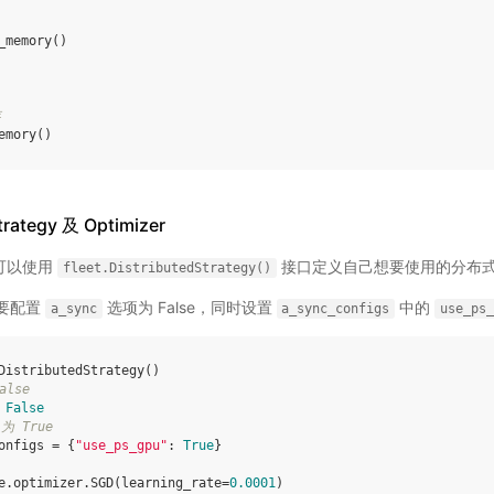
_memory
()
存
emory
()
tegy 及 Optimizer
用户可以使用
接口定义自己想要使用的分布
fleet.DistributedStrategy()
需要配置
选项为 False，同时设置
中的
a_sync
a_sync_configs
use_ps_
DistributedStrategy
()
alse
False
 为 True
onfigs
=
{
"use_ps_gpu"
:
True
}
e
.
optimizer
.
SGD
(
learning_rate
=
0.0001
)