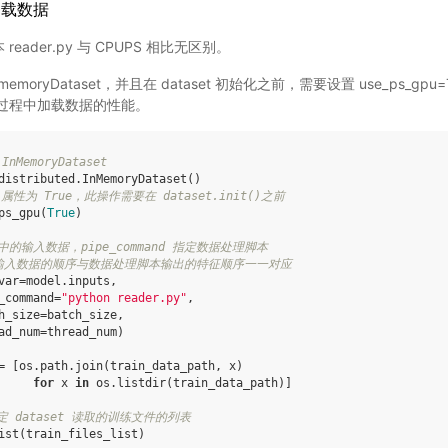
 加载数据
reader.py 与 CPUPS 相比无区别。
nmemoryDataset，并且在 dataset 初始化之前，需要设置 use_ps_g
训练过程中加载数据的性能。
nMemoryDataset
distributed
.
InMemoryDataset
()
u 属性为 True，此操作需要在 dataset.init()之前
ps_gpu
(
True
)
络中的输入数据，pipe_command 指定数据处理脚本
r 中输入数据的顺序与数据处理脚本输出的特征顺序一一对应
var
=
model
.
inputs
,
_command
=
"python reader.py"
,
h_size
=
batch_size
,
ad_num
=
thread_num
)
=
[
os
.
path
.
join
(
train_data_path
,
x
)
for
x
in
os
.
listdir
(
train_data_path
)]
t 指定 dataset 读取的训练文件的列表
ist
(
train_files_list
)