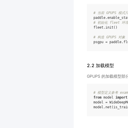
# 当前 GPUPS 模式
paddle
.
enable_sta
# 初始化 fleet 环
fleet
.
init
()
# 构造 GPUPS 对象
psgpu
=
paddle
.
fl
2.2 加载模型
GPUPS 的加载模型部
# 模型定义参考 exampl
from
model
import
model
=
WideDeepM
model
.
net
(
is_trai