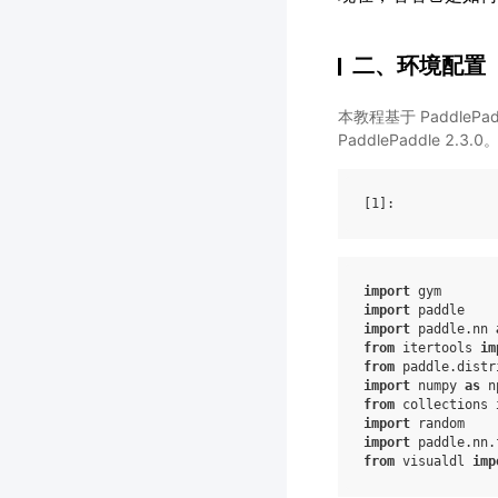
二、环境配置
本教程基于 PaddleP
PaddlePaddle 2.3.0
[1]
import
gym
import
paddle
import
paddle.nn
from
itertools
im
from
paddle.distr
import
numpy
as
n
from
collections
import
random
import
paddle.nn.
from
visualdl
imp