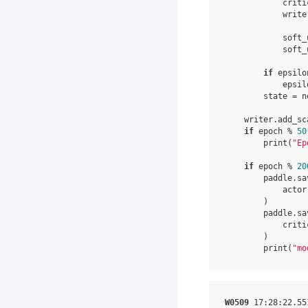
criti
write
soft_
soft_
if
epsilo
epsil
state
=
n
writer
.
add_sc
if
epoch
%
50
print
(
"Ep
if
epoch
%
20
paddle
.
sa
actor
)
paddle
.
sa
criti
)
print
(
"mo
W0509
 17
:28
:22.55