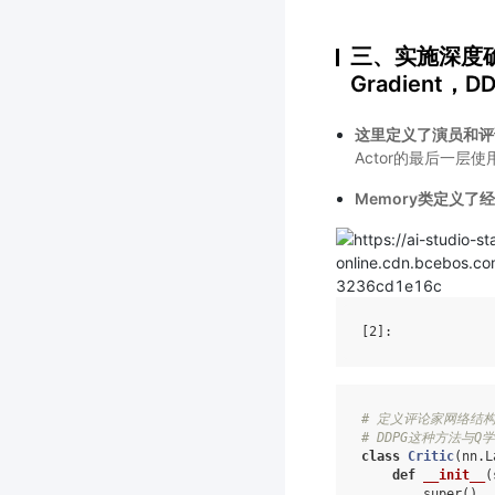
三、实施深度确定策
Gradient，D
这里定义了演员和评
Actor的最后一层使
Memory类定义了
[2]
# 定义评论家网络结
# DDPG这种方法与
class
Critic
(
nn
.
L
def
__init__
(
super
()
.
_