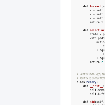
def
forward
(
s
x
=
self
.
x
=
self
.
x
=
self
.
return
x
def
select_ac
state
=
p
with
padd
actio
s
)
.
squ
[
)
.
squ
return
2
# 重播缓冲区:这是
# 如果仅使用最新数
class
Memory
:
def
__init__
(
self
.
memo
self
.
buff
def
add
(
self
,