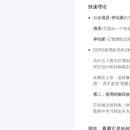
快速理论
就像
演员-评论家
的
演员
-它提出一个给
评论家
-它预测给定
DDPG使用的另外2
为什么？因为它增加
持它估计的目标稳定
从概念上讲，这就像
西”，而不是说“我
第二，使用经验回放
它存储元组列表（状
取样中学习到迄今为
现在，看看它是如何