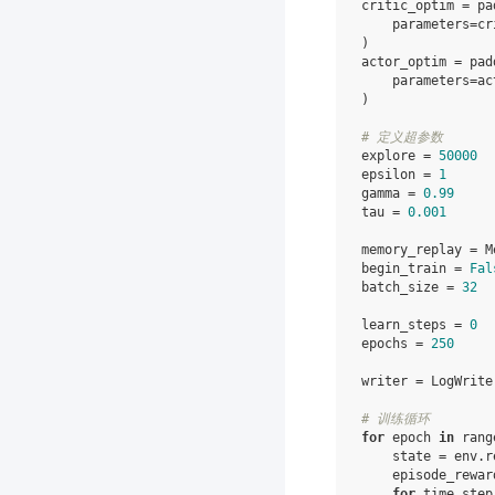
critic_optim
=
pa
parameters
=
cr
)
actor_optim
=
pad
parameters
=
ac
)
# 定义超参数
explore
=
50000
epsilon
=
1
gamma
=
0.99
tau
=
0.001
memory_replay
=
M
begin_train
=
Fal
batch_size
=
32
learn_steps
=
0
epochs
=
250
writer
=
LogWrite
# 训练循环
for
epoch
in
rang
state
=
env
.
r
episode_rewar
for
time_step