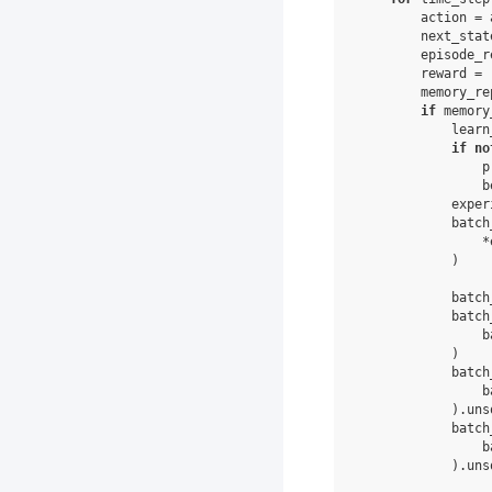
action
=
next_stat
episode_r
reward
=
memory_re
if
memory
learn
if
no
p
b
exper
batch
*
)
batch
batch
b
)
batch
b
)
.
uns
batch
b
)
.
uns