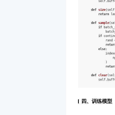
self
.
buff
def
size
(
self
return
le
def
sample
(
se
if
batch_
batch
if
contin
rand
retur
else
:
index
n
)
retur
def
clear
(
sel
self
.
buff
四、训练模型