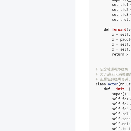
self
.
fc1
self
.
fc2
self
.
fc3
self
.
relu
def
forward
(
s
x
=
self
.
x
=
paddl
x
=
self
.
x
=
self
.
return
x
# 定义演员网络结构
# 为了使DDPG策略
# 但最近的结果表明
class
Actor
(
nn
.
La
def
__init__
(
super
()
.
_
self
.
fc1
self
.
fc2
self
.
fc3
self
.
relu
self
.
tanh
self
.
nois
self
.
is_t