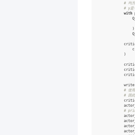
# 均
# y
with
Q
)
Q
criti
c
)
criti
criti
criti
write
# 使
# 因
criti
actor
# pri
actor
actor
actor
actor