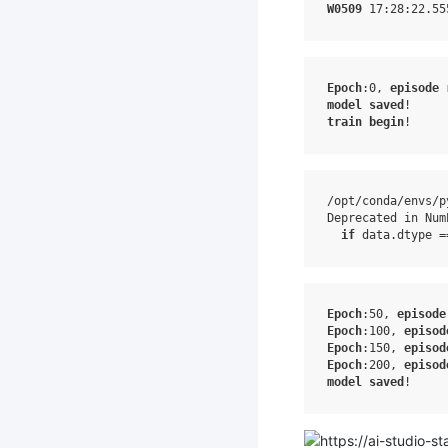
W0509
 17
:28
:22.55
Epoch
:0
, 
episode
model
saved
train
begin
/opt/conda/envs/p
Deprecated in Num
if
Epoch
:50
, 
episode
Epoch
:100
, 
episod
Epoch
:150
, 
episod
Epoch
:200
, 
episod
model
saved