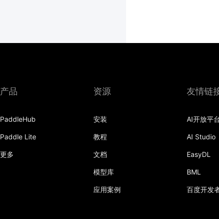
产品
资源
友情链
PaddleHub
安装
AI开放平
Paddle Lite
教程
AI Studio
更多
文档
EasyDL
模型库
BML
应用案例
百度开发