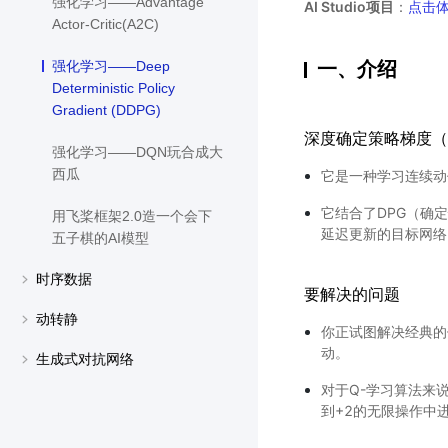
强化学习——Advantage
AI Studio项目
：
点击
Actor-Critic(A2C)
一、介绍
强化学习——Deep
Deterministic Policy
Gradient (DDPG)
深度确定策略梯度（Deep 
强化学习——DQN玩合成大
西瓜
它是一种学习连续动
它结合了DPG（确
用飞桨框架2.0造一个会下
延迟更新的目标网络
五子棋的AI模型
时序数据
要解决的问题
动转静
你正试图解决经典的
动。
生成式对抗网络
对于Q-学习算法来
到+2的无限操作中