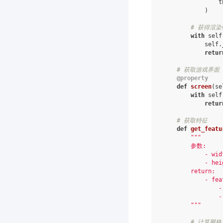
t
)
# 获得渲
with
self
self
.
retur
# 获取游戏界面
@property
def
screen
(
se
with
self
retur
# 获取特征
def
get_featu
"""
        参数:
            - w
            - h
        return:
            - fea
              
              
        """
# 计算网