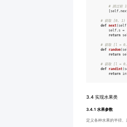
# 跳过前 
[
self
.
nex
# 获取 [0, 1
def
next
(
self
self
.
s
=
return
se
# 获取 [l = 
def
random
(
se
return
se
# 获取 [l = 0
def
randint
(
s
return
in
3.4 实现水果类
3.4.1 水果参数
定义各种水果的半径、