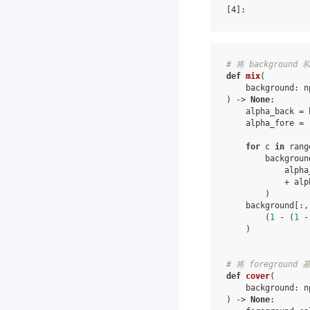
[4]
# 将 backgroun
def
mix
(
background
:
n
)
->
None
:
alpha_back
=
alpha_fore
=
for
c
in
rang
backgroun
alpha
+
alp
)
background
[:,
(
1
-
(
1
-
)
# 将 foregroun
def
cover
(
background
:
n
)
->
None
: