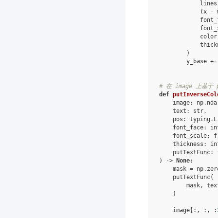
lines
(
x
-
font_
font_
color
thick
)
y_base
+=
# 在 image 上基于 
def
putInverseCol
image
:
np
.
nda
text
:
str
,
pos
:
typing
.
L
font_face
:
in
font_scale
:
f
thickness
:
in
putTextFunc
:
)
->
None
:
mask
=
np
.
zer
putTextFunc
(
mask
,
tex
)
image
[:,
:,
: