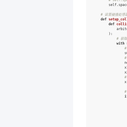
self
.
spac
# 设置碰撞处理
def
setup_col
def
colli
arbit
):
# 获
with
#
s
n
x
x
x
i