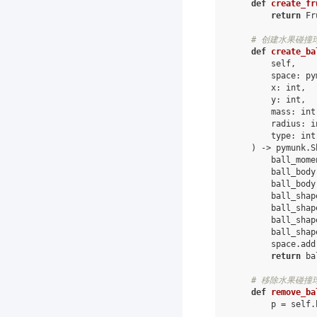
def
create_fr
return
Fr
# 创建水果碰撞
def
create_ba
self
,
space
:
py
x
:
int
,
y
:
int
,
mass
:
int
radius
:
i
type
:
int
)
->
pymunk
.
S
ball_mome
ball_body
ball_body
ball_shap
ball_shap
ball_shap
ball_shap
space
.
add
return
ba
# 移除水果碰撞
def
remove_ba
p
=
self
.