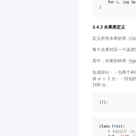
for
i
,
img
in
]
3.4.2 水果类定义
定义所有水果的类
cla
每个水果对应一个该类
其中，水果的种类
typ
合成得分： - 当两个
+
1
得
分； - 特别
x
x
+
1
100
分。
100
[7]
class
Fruit
:
# 初始化时，传入