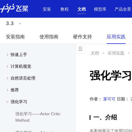
\u200E
安装
教程
文档
模型库
产品全景
3.3
安装指南
使用指南
硬件支持
应用实践
文档
应用实践
快速上手
计算机视觉
强化学习
自然语言处理
推荐
作者：
莱可可
日期：
2
强化学习
强化学习——Actor Critic
一、介绍
Method
本案例展示了使用DQ