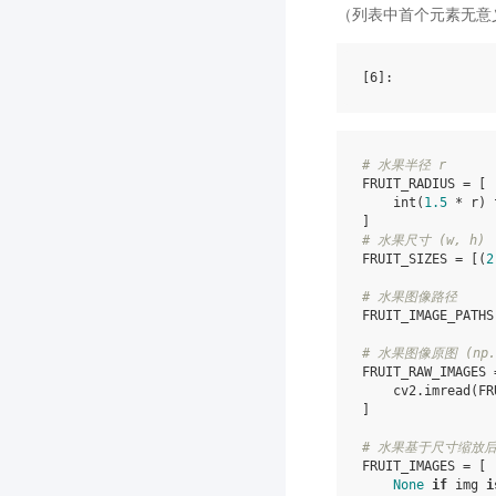
（列表中首个元素无意
[6]
# 水果半径 r
FRUIT_RADIUS
=
[
int
(
1.5
*
r
)
]
# 水果尺寸 (w, h)
FRUIT_SIZES
=
[(
2
# 水果图像路径
FRUIT_IMAGE_PATHS
# 水果图像原图 (np.n
FRUIT_RAW_IMAGES
cv2
.
imread
(
FR
]
# 水果基于尺寸缩放后的图
FRUIT_IMAGES
=
[
None
if
img
i