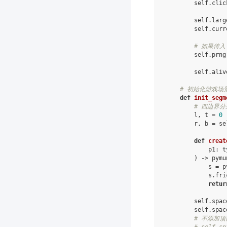
self
.
clic
self
.
larg
self
.
curr
# 如果传入
self
.
prng
self
.
aliv
# 初始化游戏场
def
init_segm
# 四边界分别
l
,
t
=
0
r
,
b
=
se
def
creat
p1
:
t
)
->
pymu
s
=
p
s
.
fri
retur
self
.
spac
self
.
spac
# 不添加
# self.sp