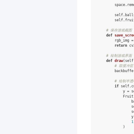
space
.
rem
self
.
ball
self
.
frui
# 保存游戏截图
def
save_scre
rgb_img
=
return
cv
# 绘制游戏界面
def
draw
(
self
# 双缓冲
backbuffe
# 绘制半
if
self
.
c
y
=
s
Fruit
b
s
s
y
1
)