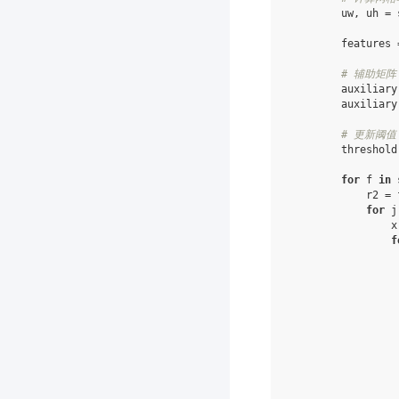
uw
,
uh
=
features
# 辅助矩阵
auxiliary
auxiliary
# 更新阈
threshold
for
f
in
r2
=
for
j
x
f