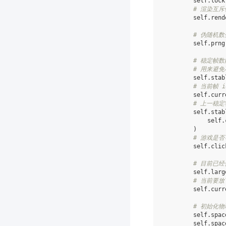
self
.
lock
# 渲染互斥
self
.
rend
# 伪随机
self
.
prng
# 稳定帧
# 用来避
self
.
stab
# 当前帧 i
self
.
curr
# 上一稳定
self
.
stab
self
.
)
# 游戏是
self
.
clic
# 目前已经
self
.
larg
# 当前要放
self
.
curr
# 初始化
self
.
spac
self
.
spac