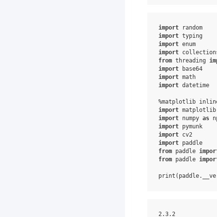
import
random
import
typing
import
enum
import
collection
from
threading
im
import
base64
import
math
import
datetime
%
matplotlib
import
matplotlib
import
numpy
as
n
import
pymunk
import
cv2
import
paddle
from
paddle
impor
from
paddle
impor
print
(
paddle
.
__ve
2
.3
.2