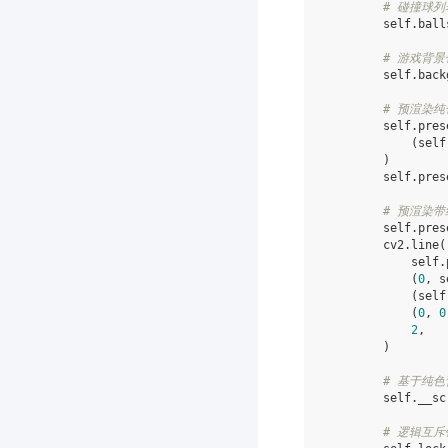
# 碰撞球列
self
.
ball
# 游戏背景色 
self
.
back
# 预渲染
self
.
pres
(
self
)
self
.
pres
# 预渲染
self
.
pres
cv2
.
line
(
self
.
(
0
,
s
(
self
(
0
,
0
2
,
)
# 基于纯
self
.
__sc
# 逻辑互斥