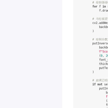
# 绘制场
for
f
in
f
.
dra
# 与红线
cv2
.
addWe
backb
)
# 绘制分数
putInvers
backb
f
"Sco
(
0
,
2
font_
thick
putTe
)
# 如果已
if
not
se
putIn
b
f
(
f