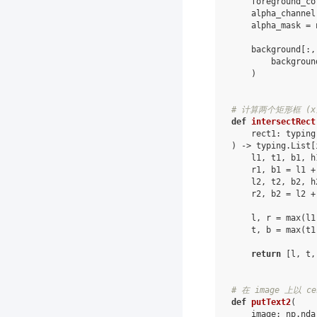
foreground_co
alpha_channel
alpha_mask
=
background
[:,
backgroun
)
# 计算两个矩形框 (x, 
def
intersectRect
rect1
:
typing
)
->
typing
.
List
[
l1
,
t1
,
b1
,
h
r1
,
b1
=
l1
+
l2
,
t2
,
b2
,
h
r2
,
b2
=
l2
+
l
,
r
=
max
(
l1
t
,
b
=
max
(
t1
return
[
l
,
t
,
# 在 image 上以 c
def
putText2
(
image
:
np
.
nda