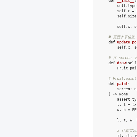
def
__init__
(
self
.
type
self
.
r
=
self
.
size
self
.
x
,
s
# 更新水果位置
def
update_po
self
.
x
,
s
# 在 screen
def
draw
(
self
Fruit
.
pai
# Fruit.pa
def
paint
(
screen
:
n
)
->
None
:
assert
ty
l
,
t
=
(
x
w
,
h
=
FR
l
,
t
,
w
,
# 计算实
il
,
it
,
i