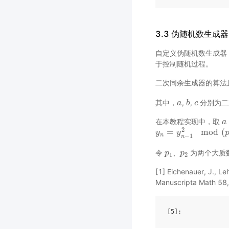
3.3 伪随机数生成器
自定义伪随机数生成器，使用二
于控制随机过程。
二次同余生成器的算法
其中，
,
,
分别为二
a
a
b
b
c
c
在本教程实现中，取
a
a
2
=
mod
(
y
y
n
=
y
n
−
y
1
2
mod
(
p
1
∗
p
n
−
1
n
令
、
为两个大质
p
p
1
p
p
2
1
2
[1] Eichenauer, J., Le
Manuscripta Math 58
[5]