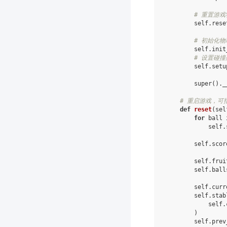
# 重置游戏
self
.
rese
# 初始化
self
.
init
# 设置碰
self
.
setu
super
()
.
_
# 重启游戏，可
def
reset
(
sel
for
ball
self
.
self
.
scor
self
.
frui
self
.
ball
self
.
curr
self
.
stab
self
.
)
self
.
prev