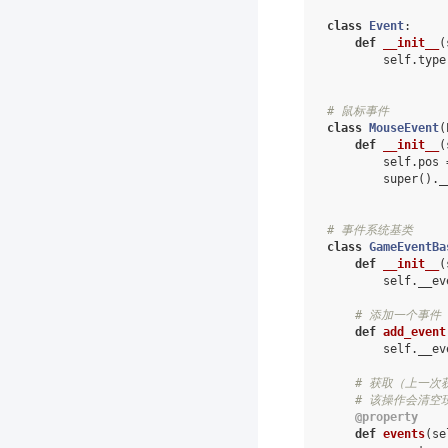
class
Event
:
def
__init__
(
self
.
type
# 鼠标事件
class
MouseEvent
(
def
__init__
(
self
.
pos
super
()
.
_
# 事件系统基类
class
GameEventBa
def
__init__
(
self
.
__ev
# 添加一个事件
def
add_event
self
.
__ev
# 获取（上一次
# 该操作会清空
@property
def
events
(
se