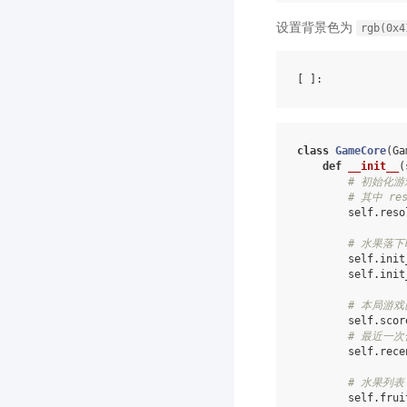
设置背景色为
rgb(0x4
[ ]
class
GameCore
(
Ga
def
__init__
(
# 初始化游戏
# 其中 res
self
.
reso
# 水果落下
self
.
init
self
.
init
# 本局游
self
.
scor
# 最近一
self
.
rece
# 水果列表
self
.
frui