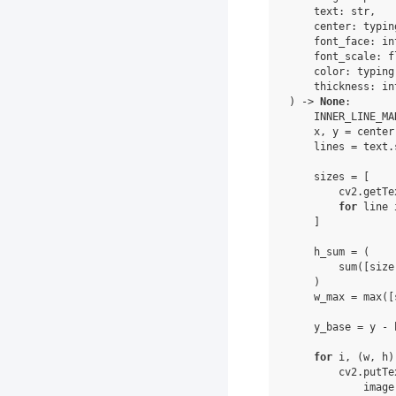
text
:
str
,
center
:
typin
font_face
:
in
font_scale
:
f
color
:
typing
thickness
:
in
)
->
None
:
INNER_LINE_MA
x
,
y
=
center
lines
=
text
.
sizes
=
[
cv2
.
getTe
for
line
]
h_sum
=
(
sum
([
size
)
w_max
=
max
([
y_base
=
y
-
for
i
,
(
w
,
h
)
cv2
.
putTe
image