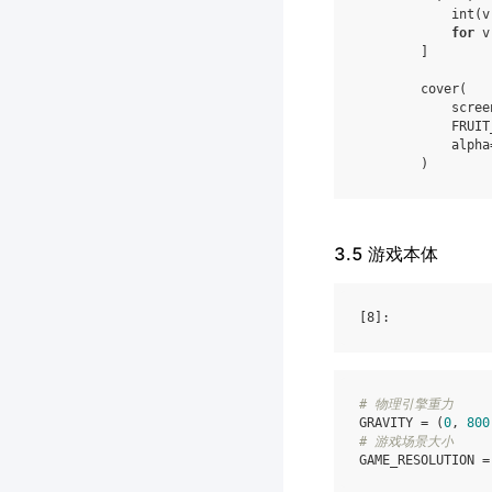
int
(
v
for
v
]
cover
(
scree
FRUIT
alpha
)
3.5 游戏本体
[8]
# 物理引擎重力
GRAVITY
=
(
0
,
800
# 游戏场景大小
GAME_RESOLUTION
=