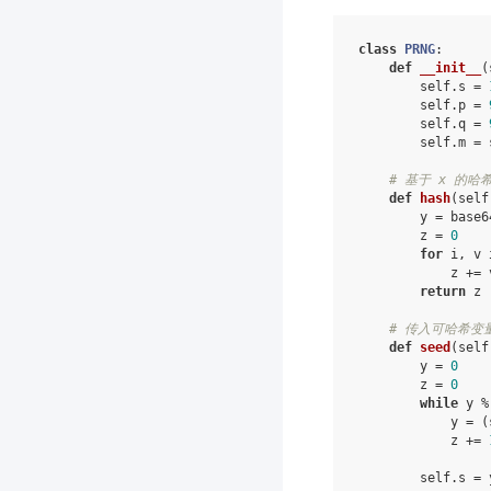
class
PRNG
:
def
__init__
(
self
.
s
=
self
.
p
=
self
.
q
=
self
.
m
=
# 基于 x 的
def
hash
(
self
y
=
base6
z
=
0
for
i
,
v
z
+=
return
z
# 传入可哈希变量
def
seed
(
self
y
=
0
z
=
0
while
y
%
y
=
(
z
+=
self
.
s
=