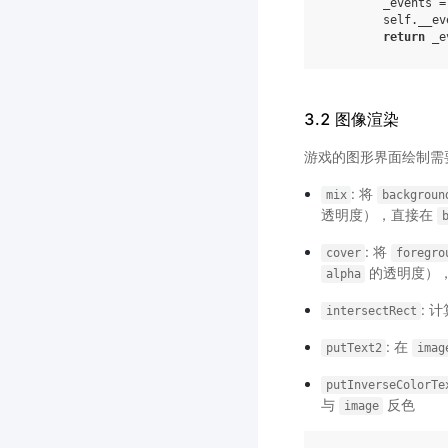
_events
=
self
.
__ev
return
_e
3.2 图像渲染
游戏的图形界面绘制需
: 将
mix
backgroun
透明度），直接在
: 将
cover
foregro
的透明度）
alpha
: 
intersectRect
: 在
putText2
imag
putInverseColorTe
与
反色
image