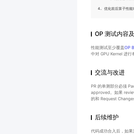
4.
优化前后算子性能
OP 测试内容
性能测试至少覆盖
OP 
中对 GPU Kernel
交流与改进
PR 的单测部分必须 P
approved。如果 r
的和 Request Cha
后续维护
代码成功合入后，如果