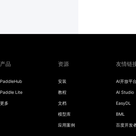
产品
资源
友情链
PaddleHub
安装
AI开放平
Paddle Lite
教程
AI Studio
更多
文档
EasyDL
模型库
BML
应用案例
百度开发