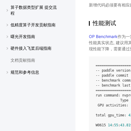
新增代码必须要有相应
算子数据类型扩展 提交流
程
性能测试
低精度算子开发贡献指南
OP Benchmark
作为一
曙光开发指南
性能真实状态, 建议用其
硬件接入飞桨后端指南
现性能下降，需要通过
文档贡献指南
=================
--
paddle
version
规范和参考信息
--
paddle
commit
--
benchmark
comm
--
benchmark
last
=================
run
command
:
nvpr
Type
GPU
activities
:
total
gpu_time
:
4
W0615
14
:
55
:
43.81