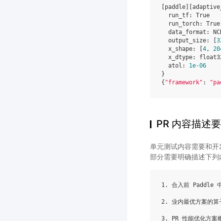
[
paddle
][
adaptive
run_tf
:
True
run_torch
:
True
data_format
:
NC
output_size
:
[
3
x_shape
:
[
4
,
20
x_dtype
:
float3
atol
:
1e-06
}
{
"framework"
:
"pa
PR 内容描述
单元测试内容需要和开发
部分需要明确描述下列
1.
合入前
Paddle
2.
业内最优方案的算
3.
PR
性能优化方案