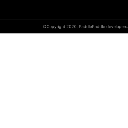
©Copyright 2020, PaddlePaddle developers