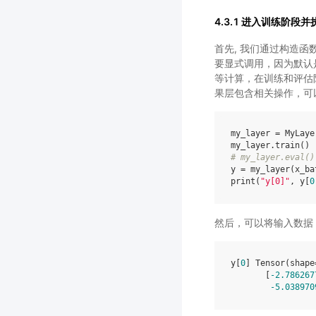
4.3.1 进入训练阶段并
首先, 我们通过构造函
要显式调用，因为默认是训
等计算，在训练和评估
果层包含相关操作，可
my_layer
=
MyLaye
my_layer
.
train
()
# my_layer.eval()
y
=
my_layer
(
x_ba
print
(
"y[0]"
,
y
[
0
然后，可以将输入数据 x
y
[
0
]
Tensor
(
shape
[
-
2.786267
-
5.038970