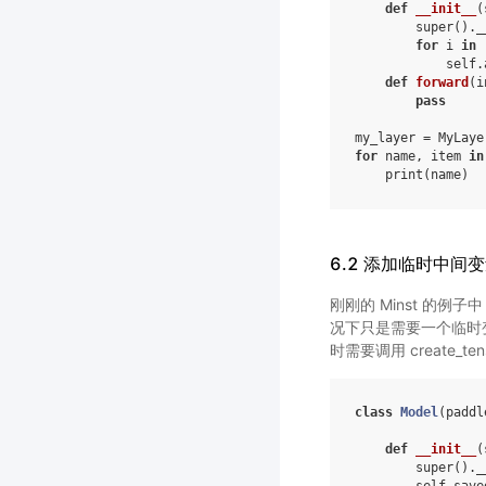
def
__init__
(
super
()
.
_
for
i
in
self
.
def
forward
(
i
pass
my_layer
=
MyLaye
for
name
,
item
in
print
(
name
)
6.2 添加临时中间
刚刚的 Minst 的例
况下只是需要一个临时
时需要调用 create_ten
class
Model
(
paddl
def
__init__
(
super
()
.
_