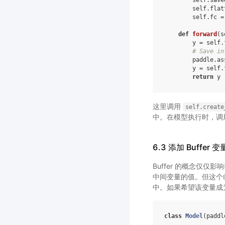
self
.
save
self
.
flat
self
.
fc
=
def
forward
(
s
y
=
self
.
# Save in
paddle
.
as
y
=
self
.
return
y
这里调用
self.create
中。在模型执行时，调
6.3 添加 Buffer
Buffer 的概念仅
中间变量的值。但这个
中。如果希望该变量成为静态
class
Model
(
paddl