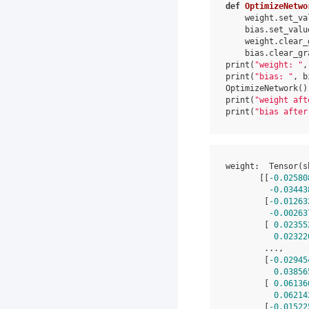
def
OptimizeNetwo
weight
.
set_va
bias
.
set_valu
weight
.
clear_
bias
.
clear_gr
print
(
"weight: "
,
print
(
"bias: "
,
b
OptimizeNetwork
()
print
(
"weight aft
print
(
"bias after
weight
:
Tensor
(
s
[[
-
0.02580
-
0.03443
[
-
0.01263
-
0.00263
[
0.02355
0.02322
...
,
[
-
0.02945
0.03856
[
0.06136
0.06214
[
-
0.01522