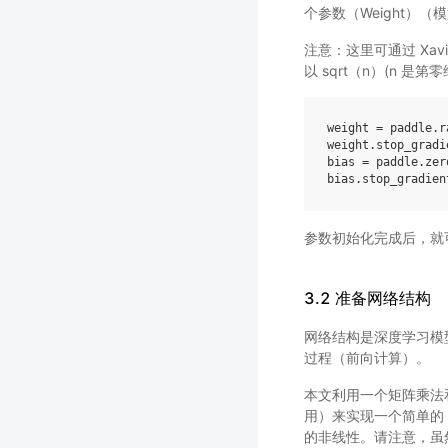
个参数（Weight）
注意：这里可通过 Xavie
以 sqrt（n）(n 是第
weight
=
paddle
.
r
weight
.
stop_gradi
bias
=
paddle
.
zer
bias
.
stop_gradien
参数初始化完成后，就
3.2 准备网络结构
网络结构是深度学习模
过程（前向计算）。
本文利用一个矩阵乘法和一
用）来实现一个简单的 L
的非线性。请注意，虽然