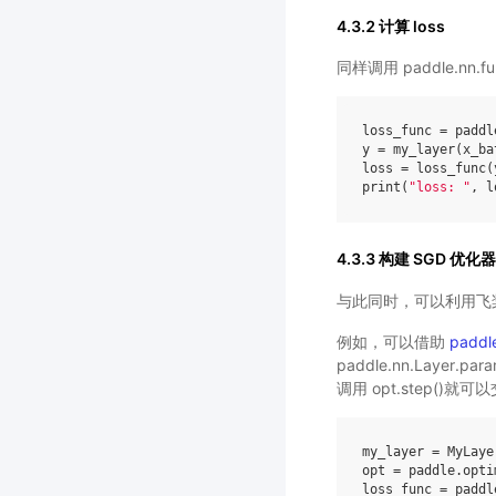
4.3.2 计算 loss
同样调用 paddle.nn.func
loss_func
=
paddl
y
=
my_layer
(
x_ba
loss
=
loss_func
(
print
(
"loss: "
,
l
4.3.3 构建 SGD 
与此同时，可以利用飞桨
例如，可以借助
paddl
paddle.nn.Lay
调用 opt.step()
my_layer
=
MyLaye
opt
=
paddle
.
opti
loss_func
=
paddl