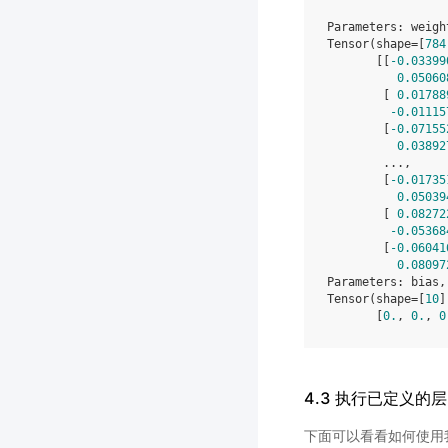
Parameters
:
weigh
Tensor
(
shape
=
[
784
[[
-
0.03399
0.05060
[
0.01788
-
0.01115
[
-
0.07155
0.03892
...
,
[
-
0.01735
0.05039
[
0.08272
-
0.05368
[
-
0.06041
0.08097
Parameters
:
bias
,
Tensor
(
shape
=
[
10
]
[
0.
,
0.
,
0
4.3 执行已定义的层
下面可以看看如何使用