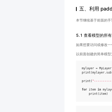
五、利用 padd
本节继续基于前面的手
5.1 查看模型的所
如果想要访问或修改一
以前面创建的简单模型
mylayer
=
MyLayer
print
(
mylayer
.
sub
print
(
"----------
for
item
in
mylay
print
(
item
)