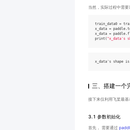
当然，实际过程中需要通过
train_data0
=
tra
x_data
=
paddle
.
t
x_data
=
paddle
.
f
print
(
"x_data's s
x_data
's shape is
三、搭建一个
接下来仅利用飞桨最基本
3.1 参数初始化
首先， 需要通过
paddl