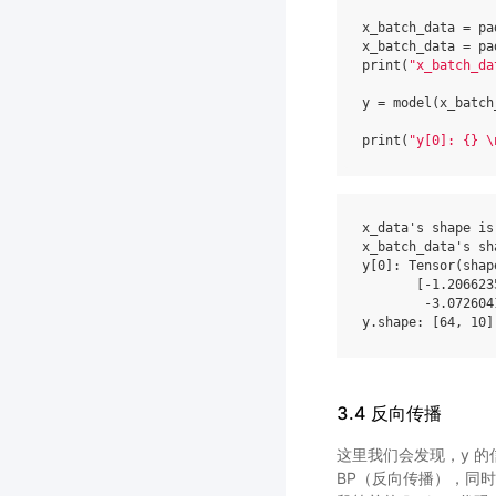
x_batch_data
=
pa
x_batch_data
=
pa
print
(
"x_batch_da
y
=
model
(
x_batch
print
(
"y[0]: 
{}
\
x_data
's shape is
x_batch_data
's sh
y
[
0
]:
Tensor
(
shap
[
-
1.206623
-
3.072604
y
.
shape
:
[
64
,
10
]
3.4 反向传播
这里我们会发现，y 的信息
BP（反向传播），同时