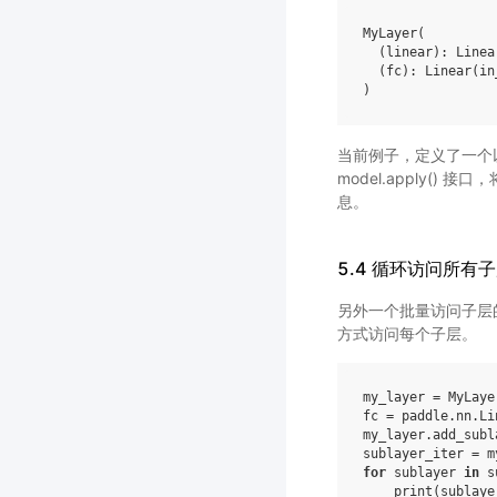
MyLayer
(
(
linear
):
Linea
(
fc
):
Linear
(
in
)
当前例子，定义了一个以 l
model.apply() 
息。
5.4 循环访问所有
另外一个批量访问子层的接口是 
方式访问每个子层。
my_layer
=
MyLaye
fc
=
paddle
.
nn
.
Li
my_layer
.
add_subl
sublayer_iter
=
m
for
sublayer
in
s
print
(
sublaye