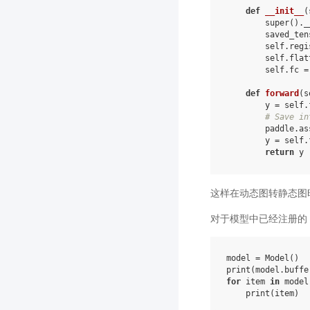
def
__init__
(
super
()
.
_
saved_ten
self
.
regi
self
.
flat
self
.
fc
=
def
forward
(
s
y
=
self
.
# Save in
paddle
.
as
y
=
self
.
return
y
这样在动态图转静态图时 
对于模型中已经注册的 Buff
model
=
Model
()
print
(
model
.
buffe
for
item
in
model
print
(
item
)