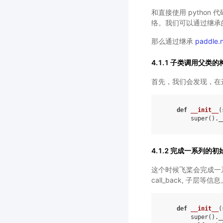
和直接使用 pytho
络。我们可以通过继承
那么通过继承
paddle.
4.1.1 子类调用父类
首先，我们会发现，在
def
__init__
(
super
()
.
_
4.1.2 完成一系列的初
这个时候飞桨会完成一
call_back, 子层等信息
def
__init__
(
super
()
.
_