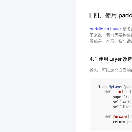
四、使用 padd
paddle.nn.Layer
是飞
子来说，我们需要构建线性网
看成是一个层。换句话
4.1 使用 Layer 
首先，可以定义自己的
class
MyLayer
(
pad
def
__init__
(
super
()
.
_
self
.
weig
self
.
bias
def
forward
(
s
return
pa