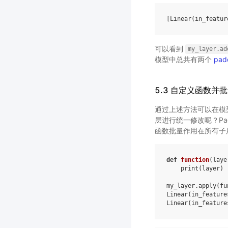
[
Linear
(
in_featur
可以看到
my_layer.ad
模型中总共有两个
padd
5.3 自定义函数并
通过上述方法可以在模
层进行统一修改呢？Pad
函数批量作用在所有子
def
function
(
laye
print
(
layer
)
my_layer
.
apply
(
fu
Linear
(
in_feature
Linear
(
in_feature