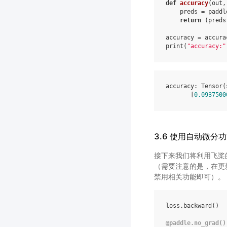
def
accuracy
(
out
,
preds
=
paddl
return
(
preds
accuracy
=
accura
print
(
"accuracy:"
accuracy
:
Tensor
(
[
0.0937500
3.6 使用自动微
接下来我们将利用飞桨
（需要注意的是，在更
禁用相关功能即可）。
loss
.
backward
()
@paddle
.
no_grad
()