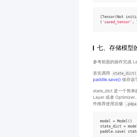
[
Tensor
(
Not
initi
(
'saved_tensor'
,
七、存储模型
参考前面的操作完成 L
首先调用
state_dict(
paddle.save()
保存该
state_dict 是
Layer 或者 Optim
件推荐使用后缀
.pdpa
model = Model()

state_dict = mode
paddle.save( stat