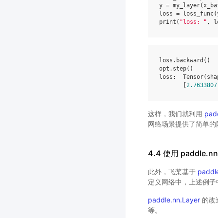
y
=
my_layer
(
x_ba
loss
=
loss_func
(
print
(
"loss: "
,
l
loss
.
backward
()
opt
.
step
()
loss
:
Tensor
(
sha
[
2.7633807
这样，我们就利用
pad
网络场景提供了简单的
4.4 使用 paddle.
此外，飞桨基于
paddl
定义网络中，上述例子中
paddle.nn.Layer
的改
等。