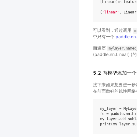
[
Linear
(
in_featur
-----------------
(
'linear'
,
Linear
可以看到，通过调用
m
中只有一个
paddle.nn.
而遍历
mylayer.named
(paddle.nn.Linear)
5.2 向模型添加一
接下来如果想要进一步
在前面做好的线性网络
my_layer
=
MyLaye
fc
=
paddle
.
nn
.
Li
my_layer
.
add_subl
print
(
my_layer
.
su