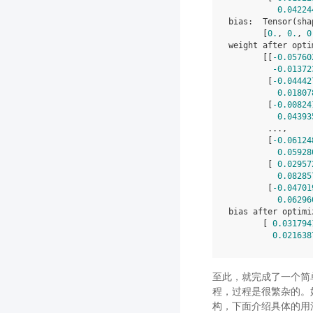
0.04224
bias
:
Tensor
(
sha
[
0.
,
0.
,
0
weight
after
opti
[[
-
0.05760
-
0.01372
[
-
0.04442
0.01807
[
-
0.00824
0.04393
...
,
[
-
0.06124
0.05928
[
0.02957
0.08285
[
-
0.04701
0.06296
bias
after
optimi
[
0.031794
0.021638
至此，就完成了一个简
程，过程是很繁杂的。
构，下面介绍具体的用