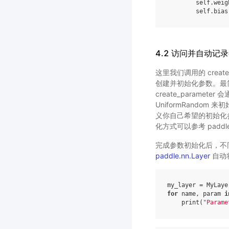
self
.
weig
self
.
bias
4.2 访问并自动记
这里我们调用的 create
创建并初始化参数。最简
create_parame
UniformRandom
义你自己希望的初始化
化方式可以参考 paddle.nn
完成参数初始化后，不同于
paddle.nn.Layer
自动将
my_layer
=
MyLaye
for
name
,
param
i
print
(
"Parame