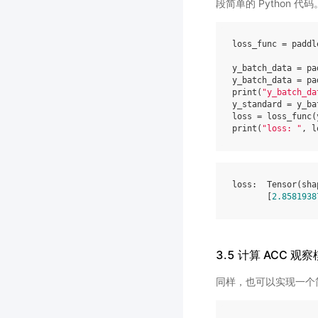
段简单的 Python 代码
loss_func
=
paddl
y_batch_data
=
pa
y_batch_data
=
pa
print
(
"y_batch_da
y_standard
=
y_ba
loss
=
loss_func
(
print
(
"loss: "
,
l
loss
:
Tensor
(
sha
[
2.8581938
3.5 计算 ACC 
同样，也可以实现一个简