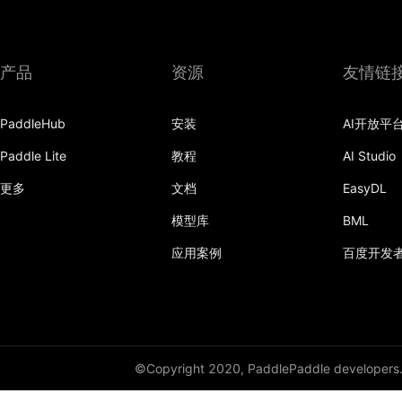
init
initializer
产品
资源
友情链
InstanceNorm1D
InstanceNorm2D
PaddleHub
安装
AI开放平
Paddle Lite
教程
AI Studio
InstanceNorm3D
更多
文档
EasyDL
KLDivLoss
模型库
BML
L1Loss
应用案例
百度开发
Layer
LayerDict
LayerList
©Copyright 2020, PaddlePaddle developers
LayerNorm