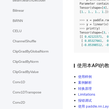
BeamSearchDecoder
Parameter contain
Tensor(shape=[
4
],
Bilinear
[
1.
, 
1.
, 
1.
, 
1.
])
>>> 
x
=
paddle
.
ra
BiRNN
>>> 
y
=
linear
(
x
)
>>> 
print
(
y
)
CELU
Tensor(shape=[
3
, 
[[ 
0.42121571
,  
0
 [ 
0.85327661
,  
0
ChannelShuffle
 [
-0.05398512
, 
-0
ClipGradByGlobalNorm
ClipGradByNorm
使用本API的
ClipGradByValue
使用样例
Conv1D
案例解析
转换原理
Conv1DTranspose
Limitations
报错调试
Conv2D
使用 paddle.nn.L