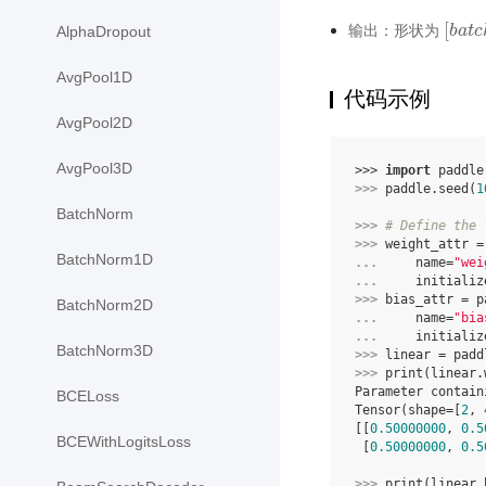
[
输出：形状为
[
b
b
a
a
t
t
c
c
AlphaDropout
AvgPool1D
代码示例
AvgPool2D
AvgPool3D
>>> 
import
paddle
>>> 
paddle
.
seed
(
1
BatchNorm
>>> 
# Define the 
>>> 
weight_attr
=
BatchNorm1D
... 
name
=
"wei
... 
initializ
>>> 
bias_attr
=
p
BatchNorm2D
... 
name
=
"bia
... 
initializ
BatchNorm3D
>>> 
linear
=
padd
>>> 
print
(
linear
.
Parameter contain
BCELoss
Tensor(shape=[
2
, 
[[
0.50000000
, 
0.5
BCEWithLogitsLoss
 [
0.50000000
, 
0.5
>>> 
print
(
linear
.