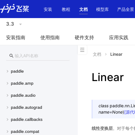
\u200E
安装
教程
文档
模型库
产品全景
3.3
安装指南
使用指南
硬件支持
应用实践
文档
Linear
paddle
Linear
paddle.amp
paddle.audio
class
paddle.nn.
Li
paddle.autograd
name
=
None
)
[源代
paddle.callbacks
线性变换层
。对于每个输
paddle.compat