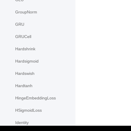
GroupNorm
GRU
GRUCell
Hardshrink
Hardsigmoid
Hardswish
Hardtanh
HingeEmbeddingLoss
HSigmoidLoss
Identity