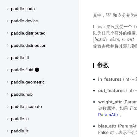
paddle.cuda
其中，
和
分别为
W
W
b
b
paddle.device
Linear 层只接受一个 
以为任意个额外的维度。 
paddle.distributed
[
_
,
∗
,
_
[
b
b
a
a
t
t
c
c
h
h
_
s
s
i
z
i
e
z
,
e
∗
,
o
u
o
t
_
u
f
e
t
a
paddle.distribution
偏置参数并将其添加到
paddle.fft
参数
paddle.fluid
in_features
(int
paddle.geometric
out_features
(in
paddle.hub
weight_attr
(Par
paddle.incubate
参数属性。如果
P
P
a
a
r
ParamAttr
。
paddle.io
bias_attr
(Param
paddle.jit
False 时，表示