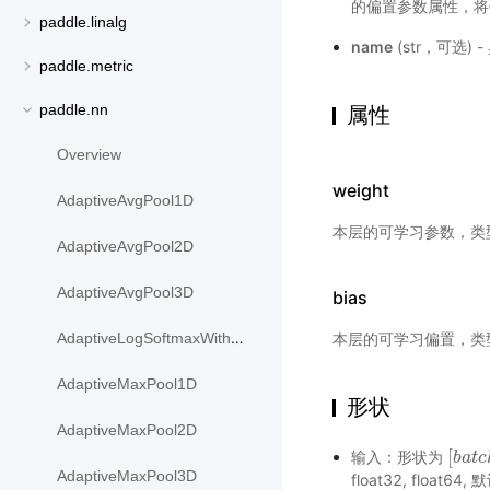
的偏置参数属性，将
paddle.linalg
name
(str，可选)
paddle.metric
paddle.nn
属性
Overview
weight
AdaptiveAvgPool1D
本层的可学习参数，类
AdaptiveAvgPool2D
AdaptiveAvgPool3D
bias
本层的可学习偏置，类
AdaptiveLogSoftmaxWithLoss
AdaptiveMaxPool1D
形状
AdaptiveMaxPool2D
[
输入：形状为
[
b
b
a
a
t
t
c
c
AdaptiveMaxPool3D
float32, float64,