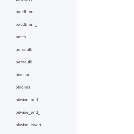
baddbmm
baddbmm_
batch
bernoulli
bernoulli_
bincount
binomial
bitwise_and
bitwise_and_
bitwise_invert