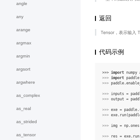
angle
any
返回
arange
Tensor，表示输入 Ten
argmax
代码示例
argmin
argsort
>>> 
import
numpy
>>> 
import
paddle
argwhere
>>> 
paddle
.
enable
>>> 
inputs
=
padd
as_complex
>>> 
output
=
padd
as_real
>>> 
exe
=
paddle
.
>>> 
exe
.
run
(
paddl
as_strided
>>> 
img
=
np
.
ones
as_tensor
>>> 
res
=
exe
.
run