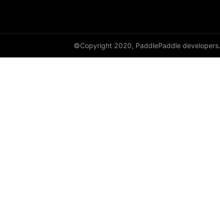
cauchy_
cdist
©Copyright 2020, PaddlePaddle developers
ceil
ceil_
chunk
clamp
clip_
clone
column_stack
combinations