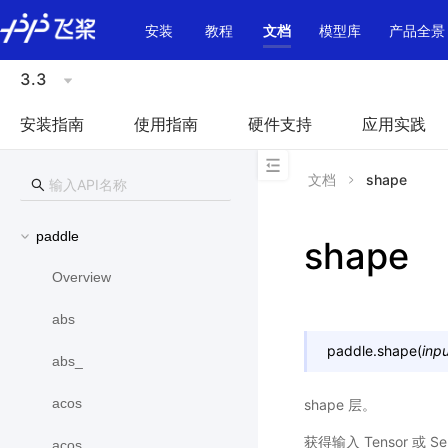
\u200E
安装
教程
文档
模型库
产品全景
3.3
安装指南
使用指南
硬件支持
应用实践
文档
shape
paddle
shape
Overview
abs
paddle.
shape
(
inp
abs_
acos
shape 层。
获得输入 Tensor 或 Sel
acos_