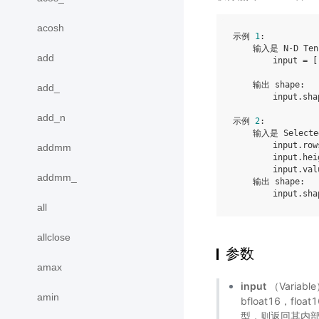
acosh
示例 
1
:

    输入是 N-D Ten
add
        input = [
    输出 shape:

add_
        input.sha
add_n
示例 
2
:

    输入是 Selecte
        input.row
addmm
        input.hei
        input.val
addmm_
    输出 shape:

        input.sha
all
allclose
参数
amax
input
（Variabl
amin
bfloat16，floa
型，则返回其内部持有