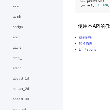
>>> 
print
(
res
)
[array([  
3
, 
100
,
asin
asinh
使用本API的
assign
atan
案例解析
转换原理
atan2
Limitations
atan_
atanh
atleast_1d
atleast_2d
atleast_3d
autocast