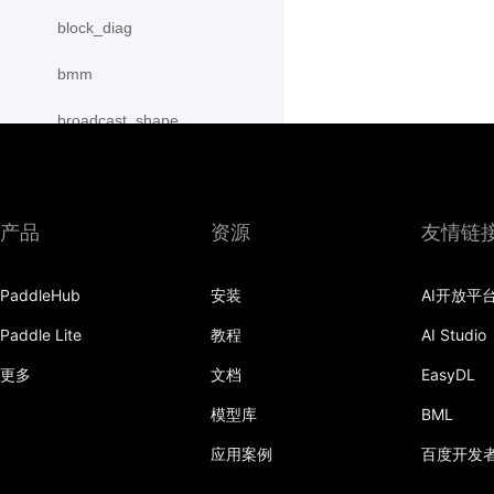
block_diag
bmm
broadcast_shape
broadcast_shapes
broadcast_tensors
产品
资源
友情链
broadcast_to
PaddleHub
安装
AI开放平
bucketize
Paddle Lite
教程
AI Studio
cartesian_prod
更多
文档
EasyDL
cast
模型库
BML
cast_
应用案例
百度开发
cat