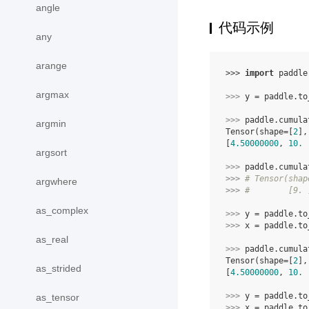
angle
代码示例
any
arange
>>> 
import
paddle
argmax
>>> 
y
=
paddle
.
to
>>> 
paddle
.
cumula
argmin
Tensor(shape=[
2
],
[
4.50000000
, 
10.
 
argsort
>>> 
paddle
.
cumula
>>> 
# Tensor(shap
argwhere
>>> 
#        [9. 
as_complex
>>> 
y
=
paddle
.
to
>>> 
x
=
paddle
.
to
as_real
>>> 
paddle
.
cumula
Tensor(shape=[
2
],
as_strided
[
4.50000000
, 
10.
 
>>> 
y
=
paddle
.
to
as_tensor
>>> 
x
=
paddle
.
to