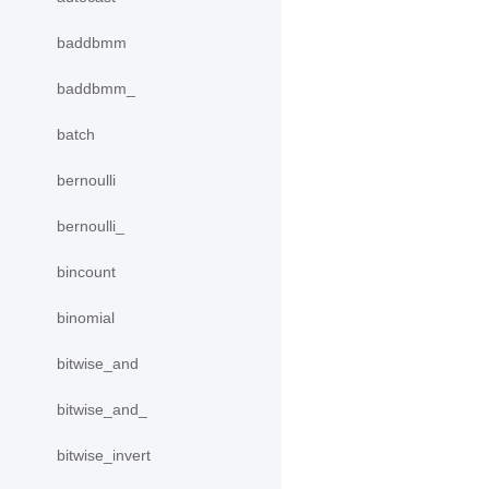
baddbmm
baddbmm_
batch
bernoulli
bernoulli_
bincount
binomial
bitwise_and
bitwise_and_
bitwise_invert