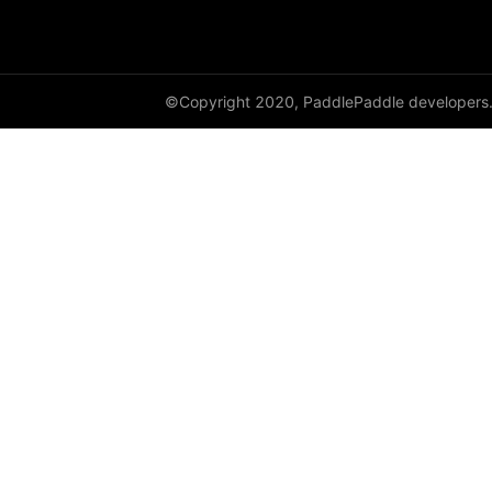
cauchy_
cdist
©Copyright 2020, PaddlePaddle developers
ceil
ceil_
chunk
clamp
clip_
clone
column_stack
combinations