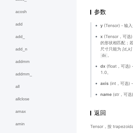
参数
acosh
add
y
(Tensor) - 
x
(Tensor，可选)
add_
的形状相匹配；
尺寸只能为
[d_k]
add_n
。
dx
addmm
dx
(float，可
1.0。
addmm_
axis
(int，可选) -
all
name
(str，可
allclose
amax
返回
amin
Tensor，按 trapezoid