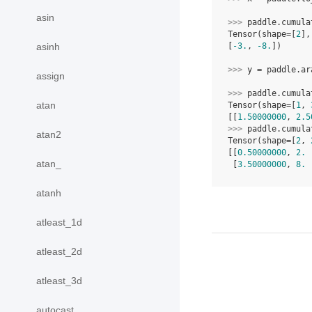
asin
>>> 
paddle
.
cumula
Tensor(shape=[
2
],
asinh
[
-3.
, 
-8.
])
>>> 
y
=
paddle
.
ar
assign
>>> 
paddle
.
cumula
atan
Tensor(shape=[
1
, 
[[
1.50000000
, 
2.5
>>> 
paddle
.
cumula
atan2
Tensor(shape=[
2
, 
[[
0.50000000
, 
2.
 
atan_
 [
3.50000000
, 
8.
 
atanh
atleast_1d
atleast_2d
atleast_3d
autocast