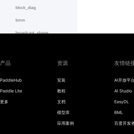
block_diag
bmm
broadcast_shape
broadcast_shapes
broadcast_tensors
产品
资源
友情链
broadcast_to
PaddleHub
安装
AI开放平
bucketize
Paddle Lite
教程
AI Studio
cartesian_prod
更多
文档
EasyDL
cast
模型库
BML
cast_
应用案例
百度开发
cat