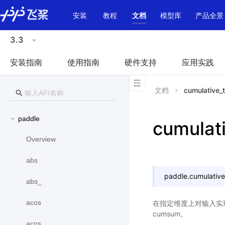
\u200E
安装
教程
文档
模型库
产品全景
3.3
安装指南
使用指南
硬件支持
应用实践
文档
cumulative_
paddle
cumulat
Overview
abs
paddle.
cumulative
abs_
acos
在指定维度上对输入实
cumsum。
acos_