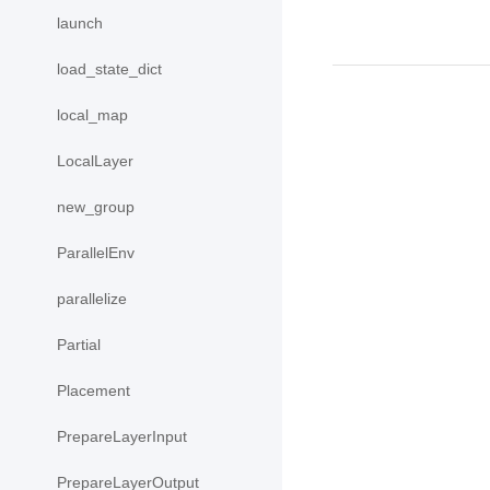
launch
load_state_dict
local_map
LocalLayer
new_group
ParallelEnv
parallelize
Partial
Placement
PrepareLayerInput
PrepareLayerOutput