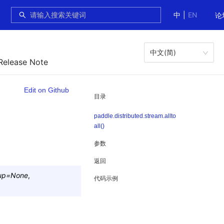
中
|
EN
论
中文(简)
Release Note
Edit on Github
目录
paddle.distributed.stream.allto
all()
参数
返回
up
=
None
,
代码示例