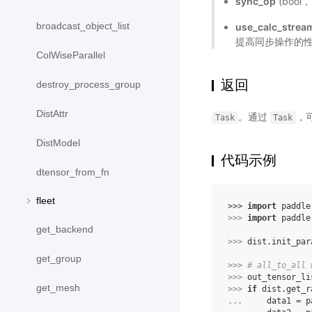
sync_op
(boo
broadcast_object_list
use_calc_strea
提高同步操作的
ColWiseParallel
返回
destroy_process_group
DistAttr
。通过
，
Task
Task
DistModel
代码示例
dtensor_from_fn
fleet
>>> 
import
paddle
>>> 
import
paddle
get_backend
>>> 
dist
.
init_par
get_group
>>> 
# all_to_all 
>>> 
out_tensor_li
get_mesh
>>> 
if
dist
.
get_r
... 
data1
=
p