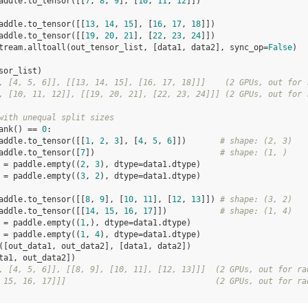
addle
.
to_tensor
([[
7
,
8
,
9
],
[
10
,
11
,
12
]])
addle
.
to_tensor
([[
13
,
14
,
15
],
[
16
,
17
,
18
]])
addle
.
to_tensor
([[
19
,
20
,
21
],
[
22
,
23
,
24
]])
tream
.
alltoall
(
out_tensor_list
,
[
data1
,
data2
],
sync_op
=
False
)
sor_list
)
, [4, 5, 6]], [[13, 14, 15], [16, 17, 18]]]    (2 GPUs, out for 
, [10, 11, 12]], [[19, 20, 21], [22, 23, 24]]] (2 GPUs, out for 
with unequal split sizes
ank
()
==
0
:
addle
.
to_tensor
([[
1
,
2
,
3
],
[
4
,
5
,
6
]])
# shape: (2, 3)
addle
.
to_tensor
([
7
])
# shape: (1, )
=
paddle
.
empty
((
2
,
3
),
dtype
=
data1
.
dtype
)
=
paddle
.
empty
((
3
,
2
),
dtype
=
data1
.
dtype
)
addle
.
to_tensor
([[
8
,
9
],
[
10
,
11
],
[
12
,
13
]])
# shape: (3, 2)
addle
.
to_tensor
([[
14
,
15
,
16
,
17
]])
# shape: (1, 4)
=
paddle
.
empty
((
1
,),
dtype
=
data1
.
dtype
)
=
paddle
.
empty
((
1
,
4
),
dtype
=
data1
.
dtype
)
([
out_data1
,
out_data2
],
[
data1
,
data2
])
ta1
,
out_data2
])
, [4, 5, 6]], [[8, 9], [10, 11], [12, 13]]]  (2 GPUs, out for ra
 15, 16, 17]]]                               (2 GPUs, out for ra