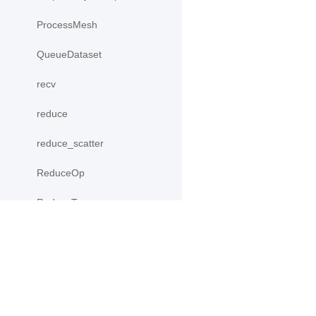
ProcessMesh
QueueDataset
recv
reduce
reduce_scatter
ReduceOp
ReduceType
Replicate
reshard
产品
资源
RowWiseParallel
PaddleHub
安装