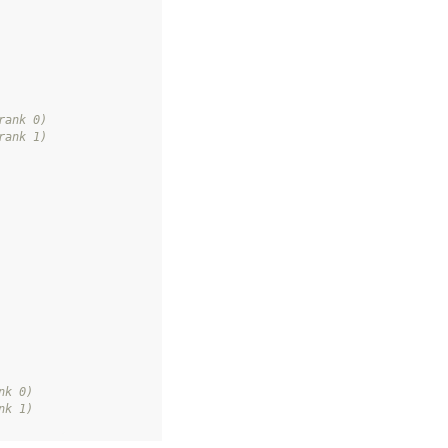
rank 0)
rank 1)
nk 0)
nk 1)