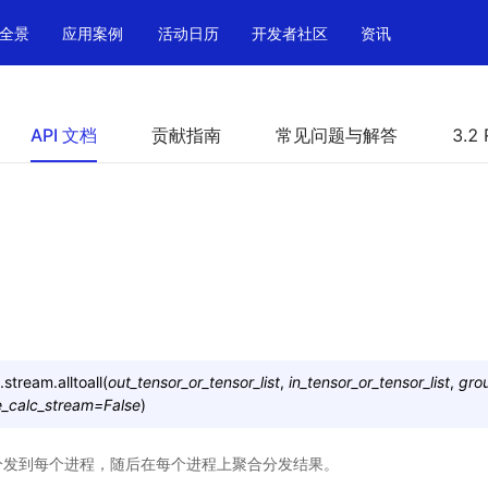
全景
应用案例
活动日历
开发者社区
资讯
API 文档
贡献指南
常见问题与解答
3.2 
.stream.
alltoall
(
out_tensor_or_tensor_list
,
in_tensor_or_tensor_list
,
gro
e_calc_stream
=
False
)
or 分发到每个进程，随后在每个进程上聚合分发结果。