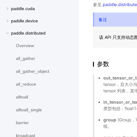
参见
paddle.distributed
paddle.cuda
备注
paddle.device
paddle.distributed
该 API 只支持动
Overview
all_gather
参数
all_gather_object
out_tensor_or_t
tensor，且大小
all_reduce
tensor 列表，
alltoall
in_tensor_or_te
类型包括：float16、
alltoall_single
group
(Grou
barrier
组。
broadcast