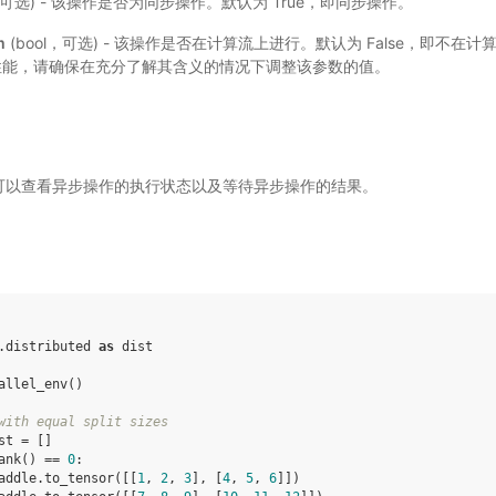
l，可选) - 该操作是否为同步操作。默认为 True，即同步操作。
m
(bool，可选) - 该操作是否在计算流上进行。默认为 False，即不
性能，请确保在充分了解其含义的情况下调整该参数的值。
可以查看异步操作的执行状态以及等待异步操作的结果。
.distributed
as
dist
allel_env
()
with equal split sizes
st
=
[]
ank
()
==
0
:
addle
.
to_tensor
([[
1
,
2
,
3
],
[
4
,
5
,
6
]])