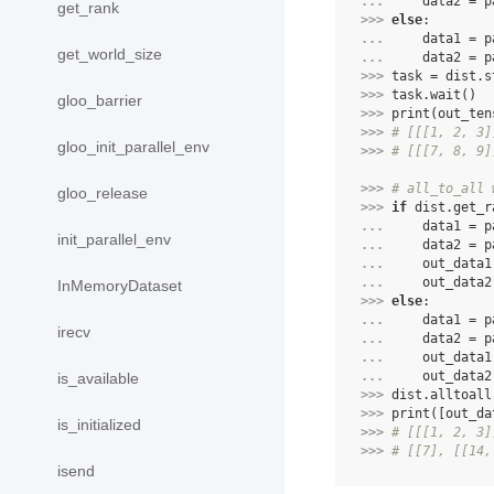
... 
data2
=
p
get_rank
>>> 
else
:
... 
data1
=
p
get_world_size
... 
data2
=
p
>>> 
task
=
dist
.
s
>>> 
task
.
wait
()
gloo_barrier
>>> 
print
(
out_ten
>>> 
# [[[1, 2, 3]
gloo_init_parallel_env
>>> 
# [[[7, 8, 9]
>>> 
# all_to_all 
gloo_release
>>> 
if
dist
.
get_r
... 
data1
=
p
init_parallel_env
... 
data2
=
p
... 
out_data1
... 
out_data2
InMemoryDataset
>>> 
else
:
... 
data1
=
p
irecv
... 
data2
=
p
... 
out_data1
... 
out_data2
is_available
>>> 
dist
.
alltoall
>>> 
print
([
out_da
is_initialized
>>> 
# [[[1, 2, 3]
>>> 
# [[7], [[14,
isend