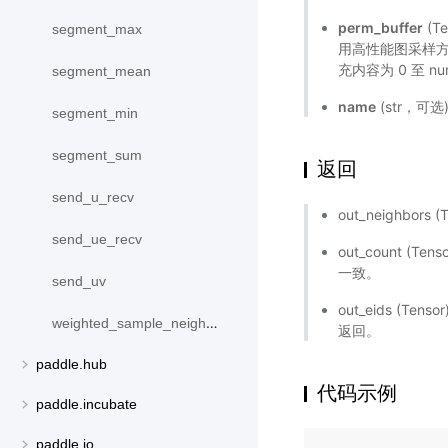
perm_buffer
(T
segment_max
用高性能图采样
充内容为 0 至 n
segment_mean
name
(str，可
segment_min
segment_sum
返回
send_u_recv
out_neighbor
send_ue_recv
out_count 
一致。
send_uv
out_eids (Tenso
weighted_sample_neighbors
返回。
paddle.hub
代码示例
paddle.incubate
paddle.io