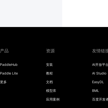
产品
资源
友情链
PaddleHub
安装
AI开放平
Paddle Lite
教程
AI Studio
更多
文档
EasyDL
模型库
BML
应用案例
百度开发