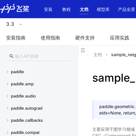
\u200E
安装
教程
文档
模型库
产品全景
3.3
安装指南
使用指南
硬件支持
应用实践
文档
sample_nei
paddle
sample_
paddle.amp
paddle.audio
paddle.geometric.
paddle.autograd
eids
=
None
,
return
paddle.callbacks
主要应用于图学习领域
paddle.compat
CSC（Compressed