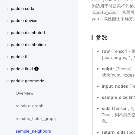
为适用于邻居采样的格
paddle.cuda
，从而可
sample_size
yates 高性能图采样方
paddle.device
paddle.distributed
参数
paddle.distribution
row
(Tensor)
paddle.fft
[num_edges, 1]
colptr
(Tenso
paddle.fluid
状为[num_nodes 
paddle.geometric
input_nodes
(
Overview
sample_size
(i
reindex_graph
eids
(Tensor
True，则不能
reindex_heter_graph
息。
sample_neighbors
return_eids
(b