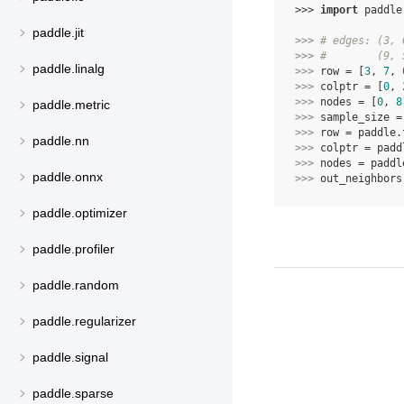
>>> 
import
paddle
paddle.jit
>>> 
# edges: (3, 
>>> 
#        (9, 
paddle.linalg
>>> 
row
=
[
3
,
7
,
>>> 
colptr
=
[
0
,
>>> 
nodes
=
[
0
,
8
paddle.metric
>>> 
sample_size
=
>>> 
row
=
paddle
.
paddle.nn
>>> 
colptr
=
padd
>>> 
nodes
=
paddl
paddle.onnx
>>> 
out_neighbors
paddle.optimizer
paddle.profiler
paddle.random
paddle.regularizer
paddle.signal
paddle.sparse