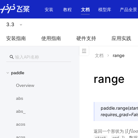
\u200E
安装
教程
文档
模型库
产品全景
3.3
安装指南
使用指南
硬件支持
应用实践
文档
range
paddle
range
Overview
abs
paddle.
range
(
star
abs_
requires_grad
=
Fal
acos
返回一个形状为 [
l
l
f
f
l
o
l
o
o
r
acos_
,
])，数