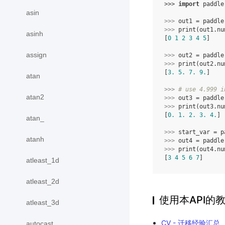
>>> 
import
paddle
asin
>>> 
out1
=
paddle
>>> 
print
(
out1
.
nu
asinh
[
0
1
2
3
4
5
]
assign
>>> 
out2
=
paddle
>>> 
print
(
out2
.
nu
[
3.
5.
7.
9.
]
atan
>>> 
# use 4.999 i
atan2
>>> 
out3
=
paddle
>>> 
print
(
out3
.
nu
[
0.
1.
2.
3.
4.
]
atan_
>>> 
start_var
=
p
atanh
>>> 
out4
=
paddle
>>> 
print
(
out4
.
nu
[
3
4
5
6
7
]
atleast_1d
atleast_2d
使用本API的
atleast_3d
CV - 迁移经验汇总
autocast