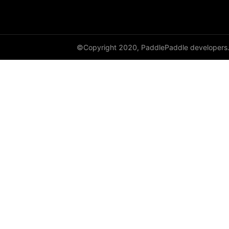
cauchy_
cdist
©Copyright 2020, PaddlePaddle developers
ceil
ceil_
chunk
clamp
clip_
clone
column_stack
combinations