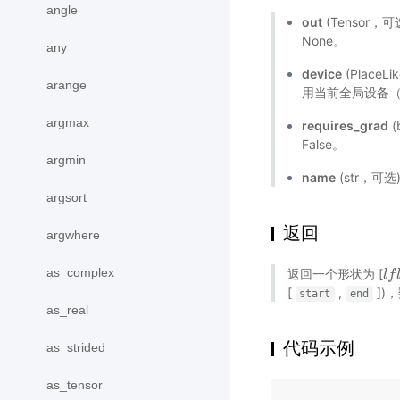
angle
out
(Tensor，
None。
any
device
(Place
arange
用当前全局设备
argmax
requires_grad
(
False。
argmin
name
(str，可
argsort
返回
argwhere
as_complex
返回一个形状为 [
l
l
f
f
l
o
[
,
])
start
end
as_real
代码示例
as_strided
as_tensor