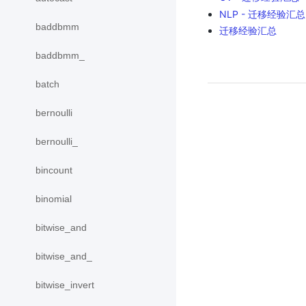
NLP - 迁移经验汇总
baddbmm
迁移经验汇总
baddbmm_
batch
bernoulli
bernoulli_
bincount
binomial
bitwise_and
bitwise_and_
bitwise_invert