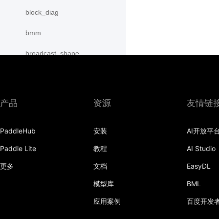
block_diag
bmm
broadcast_shape
broadcast_shapes
broadcast_tensors
产品
资源
友情链
broadcast_to
PaddleHub
安装
AI开放平
bucketize
Paddle Lite
教程
AI Studio
cartesian_prod
更多
文档
EasyDL
cast
模型库
BML
cast_
应用案例
百度开发
cat