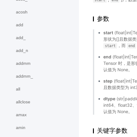
start
end
acosh
参数
add
start
(float|i
add_
形状为[]且数据类型为 
，而
start
end
add_n
end
(float|i
Tensor 时，是形状
addmm
认值为 None。
addmm_
step
(float|i
且数据类型为 int32
all
dtype
(str|pad
allclose
int64、float
认值为 None。
amax
amin
关键字参数