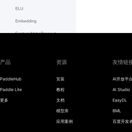
ELU
Embedding
FeatureAlphaDropout
Flatten
Fold
产品
资源
友情链
FractionalMaxPool2D
PaddleHub
安装
AI开放平
FractionalMaxPool3D
Paddle Lite
教程
AI Studio
functional
更多
文档
EasyDL
adaptive_avg_pool1d
模型库
BML
adaptive_avg_pool2d
应用案例
百度开发
adaptive_avg_pool3d