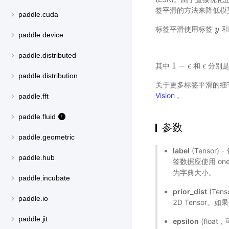
签平滑的方法来降低模
paddle.cuda
标签平滑使用标签
和
y
y
paddle.device
paddle.distributed
1
−
其中
和
分别是
1
−
ϵ
ϵ
ϵ
ϵ
paddle.distribution
关于更多标签平滑的细
Vision
。
paddle.fft
paddle.fluid
参数
paddle.geometric
label
(Tensor
paddle.hub
签数据应使用 on
为字典大小。
paddle.incubate
prior_dist
(Te
paddle.io
2D Tensor
paddle.jit
epsilon
(floa