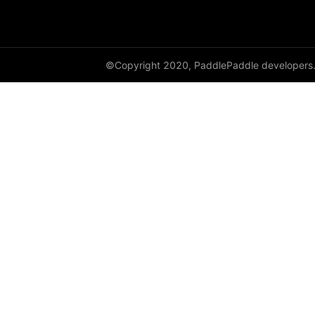
adaptive_log_softmax_with_loss
adaptive_max_pool1d
©Copyright 2020, PaddlePaddle developers
adaptive_max_pool2d
adaptive_max_pool3d
affine_grid
alpha_dropout
avg_pool1d
avg_pool2d
avg_pool3d
batch_norm