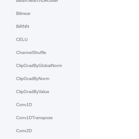
BeamSearchDecoder
Bilinear
BiRNN
CELU
ChannelShuffle
ClipGradByGlobalNorm
ClipGradByNorm
ClipGradByValue
Conv1D
Conv1DTranspose
Conv2D