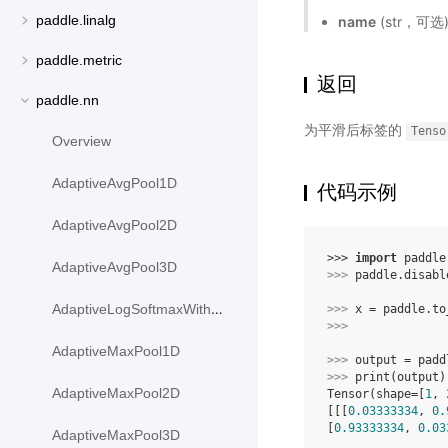
paddle.linalg
name
(str，可
paddle.metric
返回
paddle.nn
为平滑后标签的
Tenso
Overview
AdaptiveAvgPool1D
代码示例
AdaptiveAvgPool2D
>>> 
import
paddle
AdaptiveAvgPool3D
>>> 
paddle
.
disabl
AdaptiveLogSoftmaxWithLoss
>>> 
x
=
paddle
.
to
>>> 
AdaptiveMaxPool1D
>>> 
output
=
padd
>>> 
print
(
output
)
AdaptiveMaxPool2D
Tensor(shape=[
1
, 
[[[
0.03333334
, 
0.
[
0.93333334
, 
0.03
AdaptiveMaxPool3D