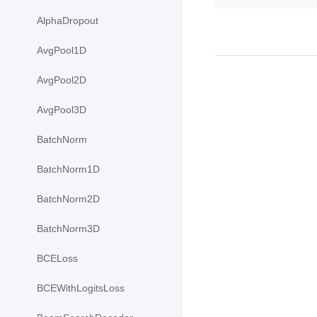
AlphaDropout
AvgPool1D
AvgPool2D
AvgPool3D
BatchNorm
BatchNorm1D
BatchNorm2D
BatchNorm3D
BCELoss
BCEWithLogitsLoss