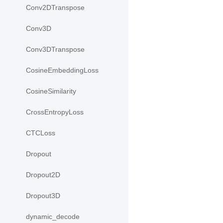
Conv2DTranspose
Conv3D
Conv3DTranspose
CosineEmbeddingLoss
CosineSimilarity
CrossEntropyLoss
CTCLoss
Dropout
Dropout2D
Dropout3D
dynamic_decode