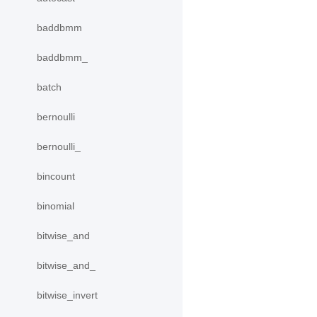
baddbmm
baddbmm_
batch
bernoulli
bernoulli_
bincount
binomial
bitwise_and
bitwise_and_
bitwise_invert