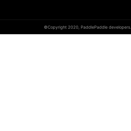
cauchy_
cdist
©Copyright 2020, PaddlePaddle developers
ceil
ceil_
chunk
clamp
clip_
clone
column_stack
combinations