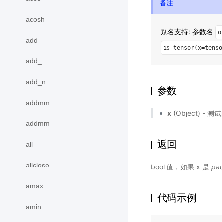
备注
acosh
别名支持: 参数名
o
add
is_tensor(x=tenso
add_
add_n
参数
addmm
x
(Object) -
addmm_
返回
all
allclose
bool 值，如果 x 是
pad
amax
代码示例
amin