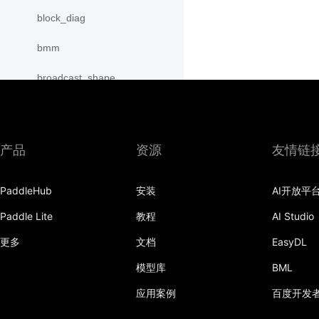
block_diag
bmm
broadcast_shape
broadcast_shapes
broadcast_tensors
产品
资源
友情链
broadcast_to
PaddleHub
安装
AI开放平
bucketize
Paddle Lite
教程
AI Studio
cartesian_prod
更多
文档
EasyDL
cast
模型库
BML
cast_
应用案例
百度开发
cat