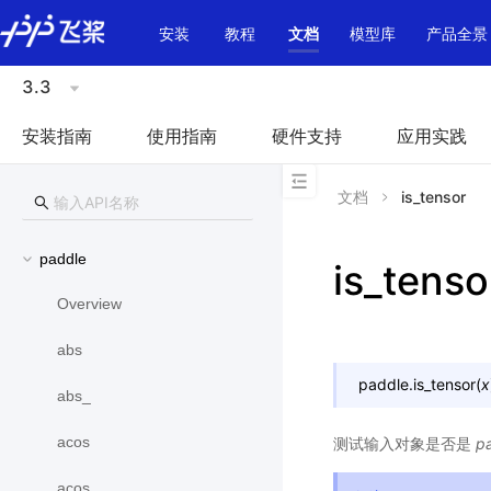
\u200E
安装
教程
文档
模型库
产品全景
3.3
安装指南
使用指南
硬件支持
应用实践
文档
is_tensor
paddle
is_tenso
Overview
abs
paddle.
is_tensor
(
x
abs_
acos
测试输入对象是否是
p
acos_