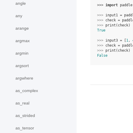
angle
>>> 
import
paddle
>>> 
input1
=
padd
any
>>> 
check
=
paddl
>>> 
print
(
check
)
arange
True
argmax
>>> 
input3
=
[
1
,
>>> 
check
=
paddl
>>> 
print
(
check
)
argmin
False
argsort
argwhere
as_complex
as_real
as_strided
as_tensor