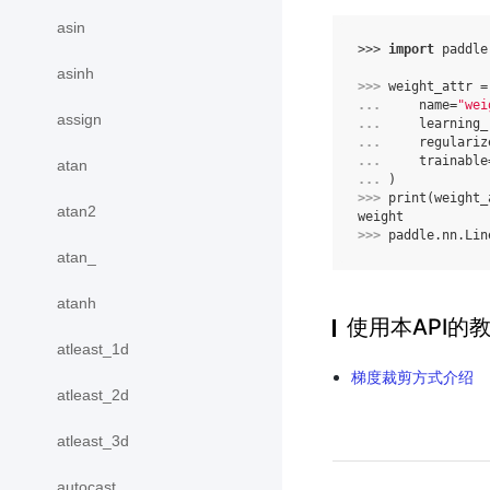
asin
>>> 
import
paddle
asinh
>>> 
weight_attr
=
... 
name
=
"wei
assign
... 
learning_
... 
regulariz
... 
trainable
atan
... 
)
>>> 
print
(
weight_
atan2
weight
>>> 
paddle
.
nn
.
Lin
atan_
atanh
使用本API的
atleast_1d
梯度裁剪方式介绍
atleast_2d
atleast_3d
autocast