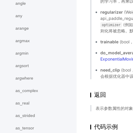
的学习率，再乘以 lea
angle
regularizer
(We
any
api_paddle_regu
(例
optimizer
arange
则化将被忽略。默
argmax
trainable
(boo
do_model_aver
argmin
ExponentialMov
argsort
need_clip
(bo
会根据优化器中
argwhere
as_complex
返回
as_real
表示参数属性的对象
as_strided
代码示例
as_tensor