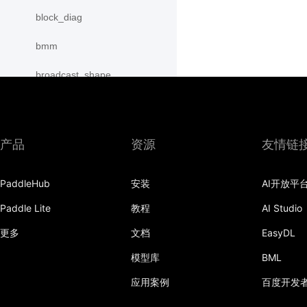
block_diag
bmm
broadcast_shape
broadcast_shapes
broadcast_tensors
产品
资源
友情链
broadcast_to
PaddleHub
安装
AI开放平
bucketize
Paddle Lite
教程
AI Studio
cartesian_prod
更多
文档
EasyDL
cast
模型库
BML
cast_
应用案例
百度开发
cat