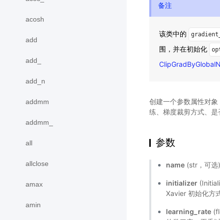
备注
acosh
该类中的
gradient
add
围，并在初始化
op
add_
ClipGradByGlobal
add_n
创建一个参数属性对象
addmm
练、梯度裁剪方式、是
addmm_
参数
all
allclose
name
(str，可
initializer
(Ini
amax
Xavier 初始
amin
learning_rate
(