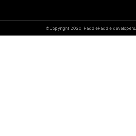
cauchy_
cdist
©Copyright 2020, PaddlePaddle developers
ceil
ceil_
chunk
clamp
clip_
clone
column_stack
combinations