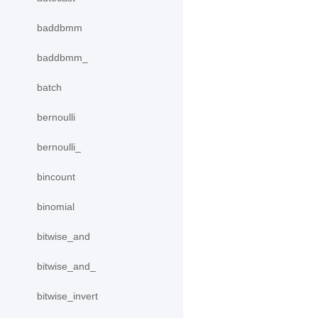
baddbmm
baddbmm_
batch
bernoulli
bernoulli_
bincount
binomial
bitwise_and
bitwise_and_
bitwise_invert