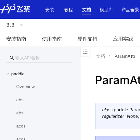
\u200E
安装
教程
文档
模型库
产品全景
3.3
安装指南
使用指南
硬件支持
应用实践
文档
ParamAttr
paddle
ParamAt
Overview
abs
class
paddle.
Para
abs_
regularizer
=
None
acos
acos_