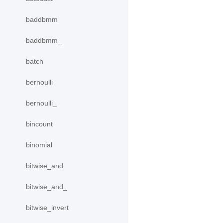
baddbmm
baddbmm_
batch
bernoulli
bernoulli_
bincount
binomial
bitwise_and
bitwise_and_
bitwise_invert