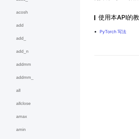
acosh
使用本API的
add
PyTorch 写法
add_
add_n
addmm
addmm_
all
allclose
amax
amin