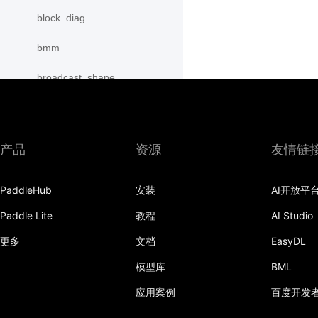
block_diag
bmm
broadcast_shape
broadcast_shapes
broadcast_tensors
产品
资源
友情链
broadcast_to
PaddleHub
安装
AI开放平
bucketize
Paddle Lite
教程
AI Studio
cartesian_prod
更多
文档
EasyDL
cast
模型库
BML
cast_
应用案例
百度开发
cat