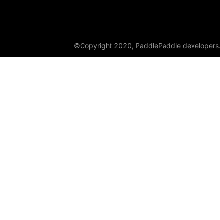
cauchy_
cdist
©Copyright 2020, PaddlePaddle developers
ceil
ceil_
chunk
clamp
clip_
clone
column_stack
combinations