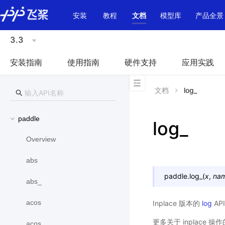
\u200E
安装
教程
文档
模型库
产品全景
3.3
安装指南
使用指南
硬件支持
应用实践
文档
log_
paddle
log_
Overview
abs
paddle.
log_
(
x
,
na
abs_
acos
Inplace 版本的
log
AP
更多关于 inplace 
acos_